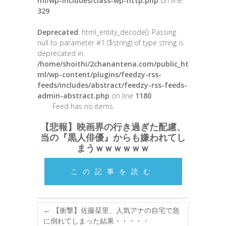
ml/wp-includes/class-wp-http.php
on line
329
Deprecated
: html_entity_decode(): Passing
null to parameter #1 ($string) of type string is
deprecated in
/home/shoithi/2chanantena.com/public_ht
ml/wp-content/plugins/feedzy-rss-
feeds/includes/abstract/feedzy-rss-feeds-
admin-abstract.php
on line
1180
Feed has no items.
【悲報】映画界の行き過ぎた配慮、
当の『黒人俳優』からも嫌われてし
まうｗｗｗｗｗｗ
この記事を読む
←
【衝撃】佐藤栞里、人気アナの自宅で急
に倒れてしまった結果・・・・・