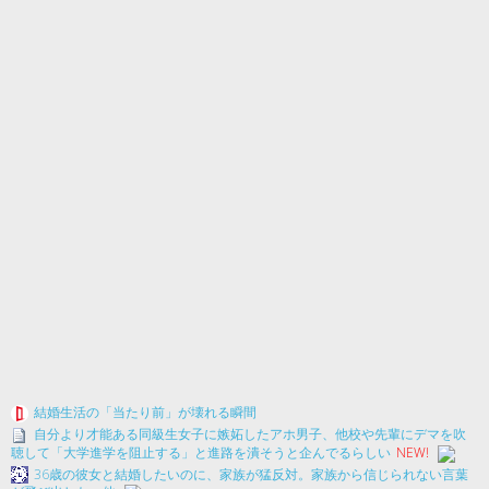
結婚生活の「当たり前」が壊れる瞬間
自分より才能ある同級生女子に嫉妬したアホ男子、他校や先輩にデマを吹
聴して「大学進学を阻止する」と進路を潰そうと企んでるらしい
NEW!
36歳の彼女と結婚したいのに、家族が猛反対。家族から信じられない言葉