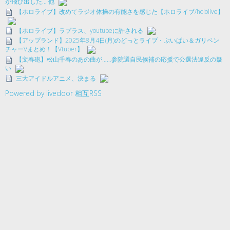
が飛び出した… 他
【ホロライブ】改めてラジオ体操の有能さを感じた【ホロライブ/hololive】
【ホロライブ】ラプラス、youtubeに許される
【アップランド】2025年8月4日(月)のどっとライブ・ぶいぱい＆ガリベン
チャーVまとめ！【Vtuber】
【文春砲】松山千春のあの曲が……参院選自民候補の応援で公選法違反の疑
い
三大アイドルアニメ、決まる
Powered by livedoor 相互RSS