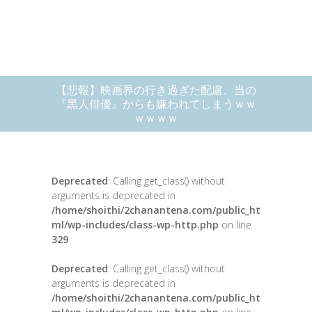
【悲報】映画界の行き過ぎた配慮、当の
『黒人俳優』からも嫌われてしまうｗｗ
ｗｗｗｗ
Deprecated
: Calling get_class() without
arguments is deprecated in
/home/shoithi/2chanantena.com/public_ht
ml/wp-includes/class-wp-http.php
on line
329
Deprecated
: Calling get_class() without
arguments is deprecated in
/home/shoithi/2chanantena.com/public_ht