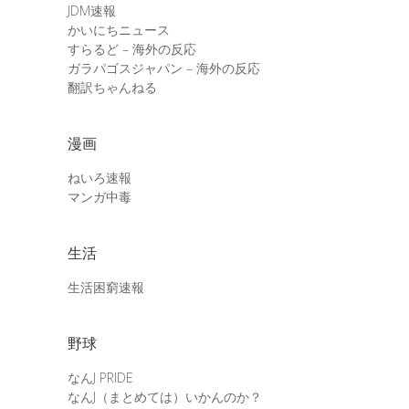
JDM速報
かいにちニュース
すらるど – 海外の反応
ガラパゴスジャパン – 海外の反応
翻訳ちゃんねる
漫画
ねいろ速報
マンガ中毒
生活
生活困窮速報
野球
なんJ PRIDE
なんJ（まとめては）いかんのか？