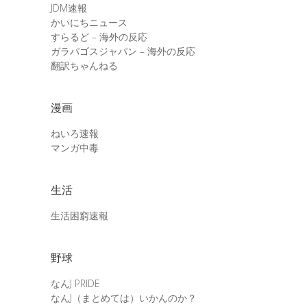
JDM速報
かいにちニュース
すらるど – 海外の反応
ガラパゴスジャパン – 海外の反応
翻訳ちゃんねる
漫画
ねいろ速報
マンガ中毒
生活
生活困窮速報
野球
なんJ PRIDE
なんJ（まとめては）いかんのか？