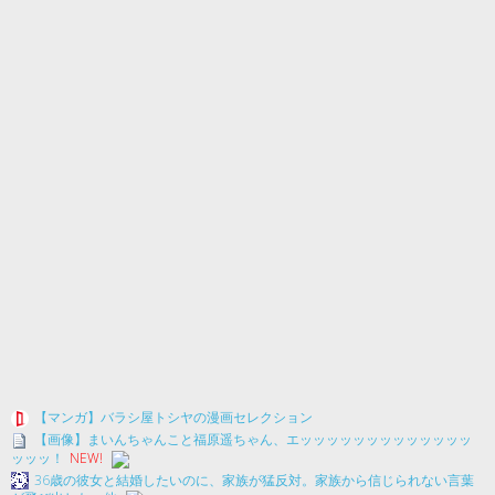
【マンガ】バラシ屋トシヤの漫画セレクション
【画像】まいんちゃんこと福原遥ちゃん、エッッッッッッッッッッッッッ
ッッッ！
NEW!
36歳の彼女と結婚したいのに、家族が猛反対。家族から信じられない言葉