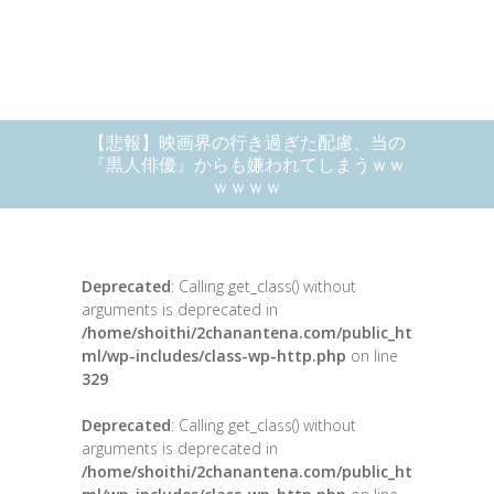
【悲報】映画界の行き過ぎた配慮、当の
『黒人俳優』からも嫌われてしまうｗｗ
ｗｗｗｗ
Deprecated
: Calling get_class() without
arguments is deprecated in
/home/shoithi/2chanantena.com/public_ht
ml/wp-includes/class-wp-http.php
on line
329
Deprecated
: Calling get_class() without
arguments is deprecated in
/home/shoithi/2chanantena.com/public_ht