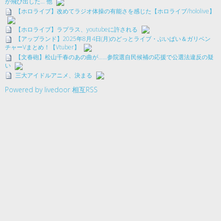
が飛び出した… 他
【ホロライブ】改めてラジオ体操の有能さを感じた【ホロライブ/hololive】
【ホロライブ】ラプラス、youtubeに許される
【アップランド】2025年8月4日(月)のどっとライブ・ぶいぱい＆ガリベン
チャーVまとめ！【Vtuber】
【文春砲】松山千春のあの曲が……参院選自民候補の応援で公選法違反の疑
い
三大アイドルアニメ、決まる
Powered by livedoor 相互RSS