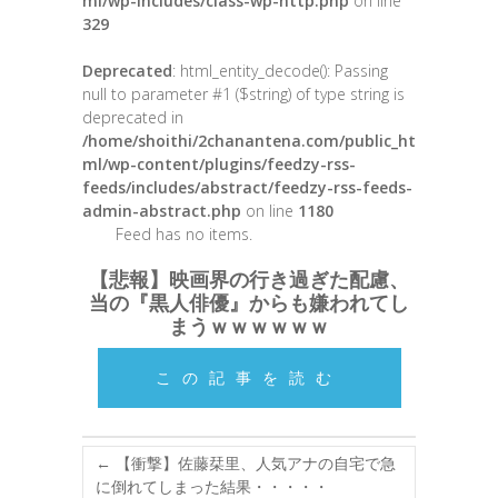
ml/wp-includes/class-wp-http.php
on line
329
Deprecated
: html_entity_decode(): Passing
null to parameter #1 ($string) of type string is
deprecated in
/home/shoithi/2chanantena.com/public_ht
ml/wp-content/plugins/feedzy-rss-
feeds/includes/abstract/feedzy-rss-feeds-
admin-abstract.php
on line
1180
Feed has no items.
【悲報】映画界の行き過ぎた配慮、
当の『黒人俳優』からも嫌われてし
まうｗｗｗｗｗｗ
この記事を読む
←
【衝撃】佐藤栞里、人気アナの自宅で急
に倒れてしまった結果・・・・・