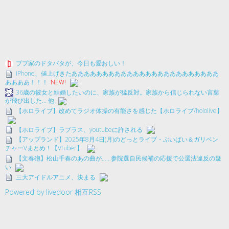
ブブ家のドタバタが、今日も愛おしい！
iPhone、値上げきたああああああああああああああああああああああああ
ああああ！！！
NEW!
36歳の彼女と結婚したいのに、家族が猛反対。家族から信じられない言葉
が飛び出した… 他
【ホロライブ】改めてラジオ体操の有能さを感じた【ホロライブ/hololive】
【ホロライブ】ラプラス、youtubeに許される
【アップランド】2025年8月4日(月)のどっとライブ・ぶいぱい＆ガリベン
チャーVまとめ！【Vtuber】
【文春砲】松山千春のあの曲が……参院選自民候補の応援で公選法違反の疑
い
三大アイドルアニメ、決まる
Powered by livedoor 相互RSS