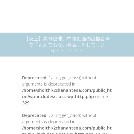
【炎上】高市総理、中傷動画の証拠音声
で『とんでもない発言』をしてしま
う・・・・・・
Deprecated
: Calling get_class() without
arguments is deprecated in
/home/shoithi/2chanantena.com/public_ht
ml/wp-includes/class-wp-http.php
on line
329
Deprecated
: Calling get_class() without
arguments is deprecated in
/home/shoithi/2chanantena.com/public_ht