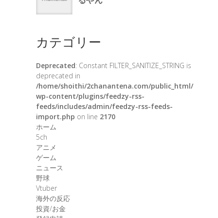
カテゴリー
Deprecated
: Constant FILTER_SANITIZE_STRING is
deprecated in
/home/shoithi/2chanantena.com/public_html/
wp-content/plugins/feedzy-rss-
feeds/includes/admin/feedzy-rss-feeds-
import.php
on line
2170
ホーム
5ch
アニメ
ゲーム
ニュース
野球
Vtuber
海外の反応
投資/お金