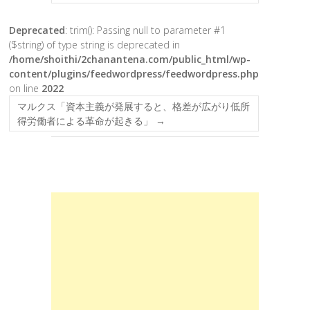
Deprecated
: trim(): Passing null to parameter #1
($string) of type string is deprecated in
/home/shoithi/2chanantena.com/public_html/wp-
content/plugins/feedwordpress/feedwordpress.php
on line
2022
マルクス「資本主義が発展すると、格差が広がり低所
得労働者による革命が起きる」
→