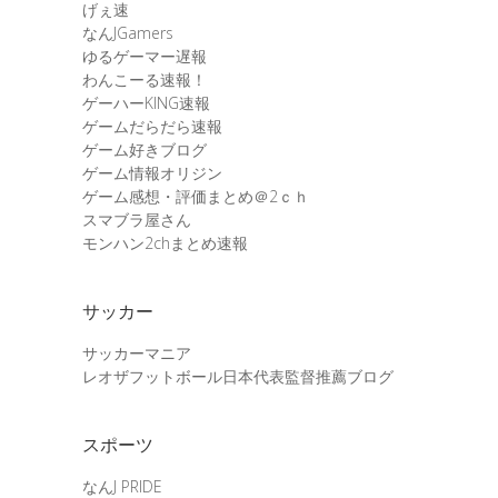
げぇ速
なんJGamers
ゆるゲーマー遅報
わんこーる速報！
ゲーハーKING速報
ゲームだらだら速報
ゲーム好きブログ
ゲーム情報オリジン
ゲーム感想・評価まとめ＠2ｃｈ
スマブラ屋さん
モンハン2chまとめ速報
サッカー
サッカーマニア
レオザフットボール日本代表監督推薦ブログ
スポーツ
なんJ PRIDE