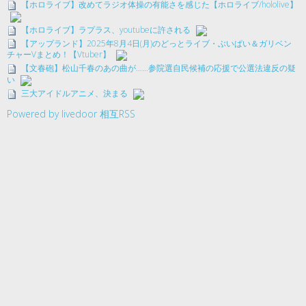
【ホロライブ】改めてラジオ体操の有能さを感じた【ホロライブ/hololive】
【ホロライブ】ラプラス、youtubeに許される
【アップランド】2025年8月4日(月)のどっとライブ・ぶいぱい＆ガリベン
チャーVまとめ！【Vtuber】
【文春砲】松山千春のあの曲が……参院選自民候補の応援で公選法違反の疑
い
三大アイドルアニメ、決まる
Powered by livedoor 相互RSS