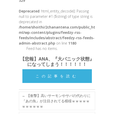
329
Deprecated
: html_entity_decode(): Passing
null to parameter #1 ($string) of type string is
deprecated in
/home/shoithi/2chanantena.com/public_ht
ml/wp-content/plugins/feedzy-rss-
feeds/includes/abstract/feedzy-rss-feeds-
admin-abstract.php
on line
1180
Feed has no items.
【悲報】ANA、『大パニック状態』
になってしまう！！！！！！
この記事を読む
←
【衝撃】高いサーモンやサバの代わりに
『あの魚』が注目されてる模様ｗｗｗｗｗ
ｗｗｗｗｗｗ