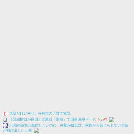
大変だけど幸せ。等身大の子育て物語。
【緊縮財政が原因】従業員「退職」で倒産 最多ペース
NEW!
36歳の彼女と結婚したいのに、家族が猛反対。家族から信じられない言葉
が飛び出した… 他