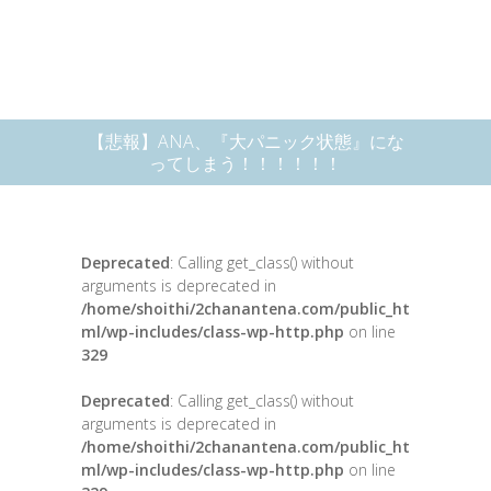
【悲報】ANA、『大パニック状態』にな
ってしまう！！！！！！
Deprecated
: Calling get_class() without
arguments is deprecated in
/home/shoithi/2chanantena.com/public_ht
ml/wp-includes/class-wp-http.php
on line
329
Deprecated
: Calling get_class() without
arguments is deprecated in
/home/shoithi/2chanantena.com/public_ht
ml/wp-includes/class-wp-http.php
on line