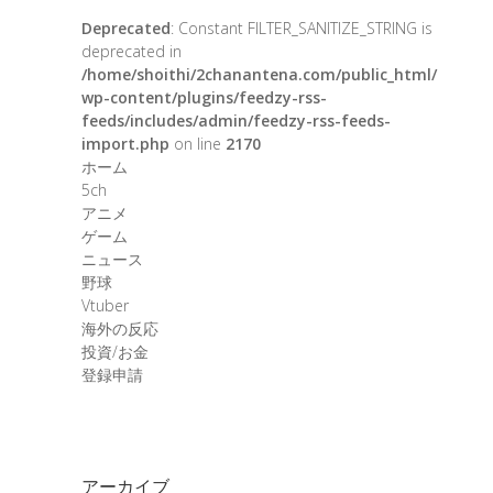
Deprecated
: Constant FILTER_SANITIZE_STRING is
deprecated in
/home/shoithi/2chanantena.com/public_html/
wp-content/plugins/feedzy-rss-
feeds/includes/admin/feedzy-rss-feeds-
import.php
on line
2170
ホーム
5ch
アニメ
ゲーム
ニュース
野球
Vtuber
海外の反応
投資/お金
登録申請
アーカイブ