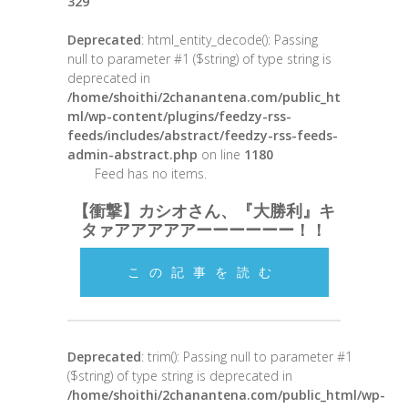
329
Deprecated
: html_entity_decode(): Passing
null to parameter #1 ($string) of type string is
deprecated in
/home/shoithi/2chanantena.com/public_ht
ml/wp-content/plugins/feedzy-rss-
feeds/includes/abstract/feedzy-rss-feeds-
admin-abstract.php
on line
1180
Feed has no items.
【衝撃】カシオさん、『大勝利』キ
タァアアアアアーーーーーー！！
この記事を読む
Deprecated
: trim(): Passing null to parameter #1
($string) of type string is deprecated in
/home/shoithi/2chanantena.com/public_html/wp-