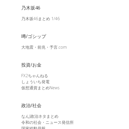
乃木坂46
乃木坂46まとめ 1/46
噂/ゴシップ
大地震・前兆・予言.com
投資/お金
FX2ちゃんねる
しょういち発電
仮想通貨まとめNews
政治/社会
なんJ政治ネタまとめ
令和の社会・ニュース発信所
国家総動員報