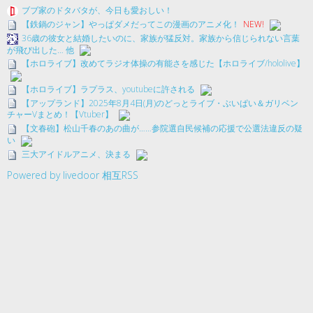
ブブ家のドタバタが、今日も愛おしい！
【鉄鍋のジャン】やっぱダメだってこの漫画のアニメ化！
NEW!
36歳の彼女と結婚したいのに、家族が猛反対。家族から信じられない言葉
が飛び出した… 他
【ホロライブ】改めてラジオ体操の有能さを感じた【ホロライブ/hololive】
【ホロライブ】ラプラス、youtubeに許される
【アップランド】2025年8月4日(月)のどっとライブ・ぶいぱい＆ガリベン
チャーVまとめ！【Vtuber】
【文春砲】松山千春のあの曲が……参院選自民候補の応援で公選法違反の疑
い
三大アイドルアニメ、決まる
Powered by livedoor 相互RSS