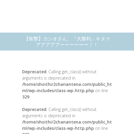
【衝撃】カシオさん、『大勝利』キタァ
アアアアアーーーーーー！！
Deprecated
: Calling get_class() without
arguments is deprecated in
/home/shoithi/2chanantena.com/public_ht
ml/wp-includes/class-wp-http.php
on line
329
Deprecated
: Calling get_class() without
arguments is deprecated in
/home/shoithi/2chanantena.com/public_ht
ml/wp-includes/class-wp-http.php
on line