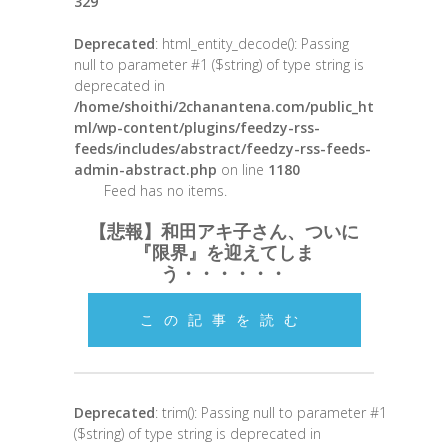
329
Deprecated
: html_entity_decode(): Passing
null to parameter #1 ($string) of type string is
deprecated in
/home/shoithi/2chanantena.com/public_ht
ml/wp-content/plugins/feedzy-rss-
feeds/includes/abstract/feedzy-rss-feeds-
admin-abstract.php
on line
1180
Feed has no items.
【悲報】和田アキ子さん、ついに
『限界』を迎えてしま
う・・・・・・
この記事を読む
Deprecated
: trim(): Passing null to parameter #1
($string) of type string is deprecated in