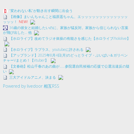
“変われない私”が動き出す瞬間に出会う
【画像】まいんちゃんこと福原遥ちゃん、エッッッッッッッッッッッッッ
ッッッ！
NEW!
36歳の彼女と結婚したいのに、家族が猛反対。家族から信じられない言葉
が飛び出した… 他
【ホロライブ】改めてラジオ体操の有能さを感じた【ホロライブ/hololive】
【ホロライブ】ラプラス、youtubeに許される
【アップランド】2025年8月4日(月)のどっとライブ・ぶいぱい＆ガリベン
チャーVまとめ！【Vtuber】
【文春砲】松山千春のあの曲が……参院選自民候補の応援で公選法違反の疑
い
三大アイドルアニメ、決まる
Powered by livedoor 相互RSS