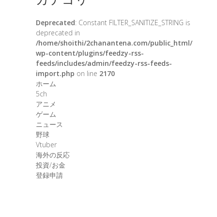
Deprecated
: Constant FILTER_SANITIZE_STRING is
deprecated in
/home/shoithi/2chanantena.com/public_html/
wp-content/plugins/feedzy-rss-
feeds/includes/admin/feedzy-rss-feeds-
import.php
on line
2170
ホーム
5ch
アニメ
ゲーム
ニュース
野球
Vtuber
海外の反応
投資/お金
登録申請