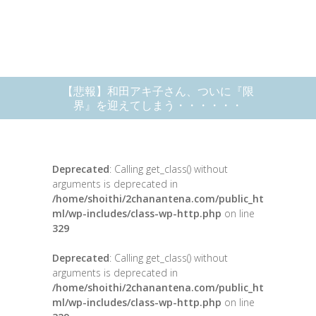
【悲報】和田アキ子さん、ついに『限
界』を迎えてしまう・・・・・・
Deprecated
: Calling get_class() without
arguments is deprecated in
/home/shoithi/2chanantena.com/public_ht
ml/wp-includes/class-wp-http.php
on line
329
Deprecated
: Calling get_class() without
arguments is deprecated in
/home/shoithi/2chanantena.com/public_ht
ml/wp-includes/class-wp-http.php
on line