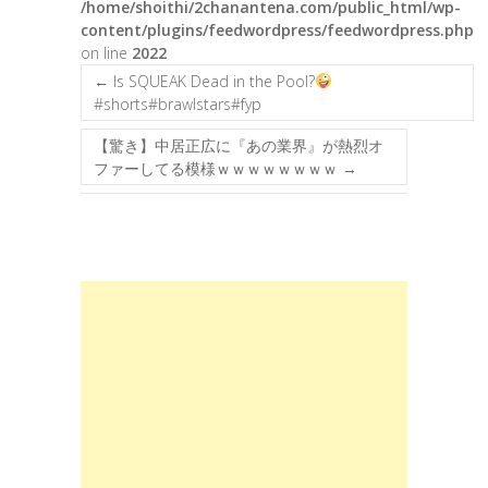
/home/shoithi/2chanantena.com/public_html/wp-
content/plugins/feedwordpress/feedwordpress.php
on line
2022
←
Is SQUEAK Dead in the Pool?
#shorts#brawlstars#fyp
【驚き】中居正広に『あの業界』が熱烈オ
ファーしてる模様ｗｗｗｗｗｗｗｗ
→