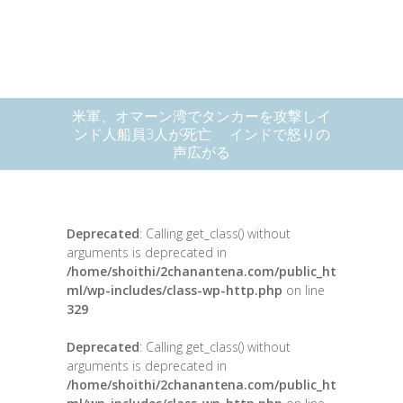
米軍、オマーン湾でタンカーを攻撃しイ
ンド人船員3人が死亡 インドで怒りの
声広がる
Deprecated
: Calling get_class() without
arguments is deprecated in
/home/shoithi/2chanantena.com/public_ht
ml/wp-includes/class-wp-http.php
on line
329
Deprecated
: Calling get_class() without
arguments is deprecated in
/home/shoithi/2chanantena.com/public_ht