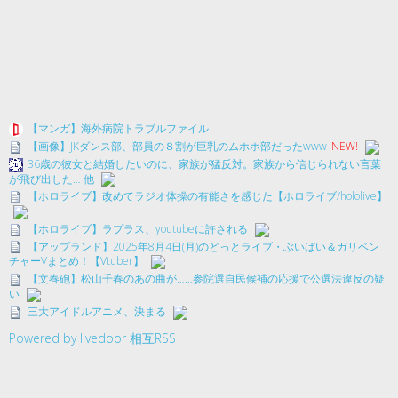
【マンガ】海外病院トラブルファイル
【画像】JKダンス部、部員の８割が巨乳のムホホ部だったwww
NEW!
36歳の彼女と結婚したいのに、家族が猛反対。家族から信じられない言葉
が飛び出した… 他
【ホロライブ】改めてラジオ体操の有能さを感じた【ホロライブ/hololive】
【ホロライブ】ラプラス、youtubeに許される
【アップランド】2025年8月4日(月)のどっとライブ・ぶいぱい＆ガリベン
チャーVまとめ！【Vtuber】
【文春砲】松山千春のあの曲が……参院選自民候補の応援で公選法違反の疑
い
三大アイドルアニメ、決まる
Powered by livedoor 相互RSS