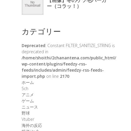
カテゴリー
Deprecated
: Constant FILTER_SANITIZE_STRING is
deprecated in
/home/shoithi/2chanantena.com/public_html/
wp-content/plugins/feedzy-rss-
feeds/includes/admin/feedzy-rss-feeds-
import.php
on line
2170
ホーム
5ch
アニメ
ゲーム
ニュース
野球
Vtuber
海外の反応