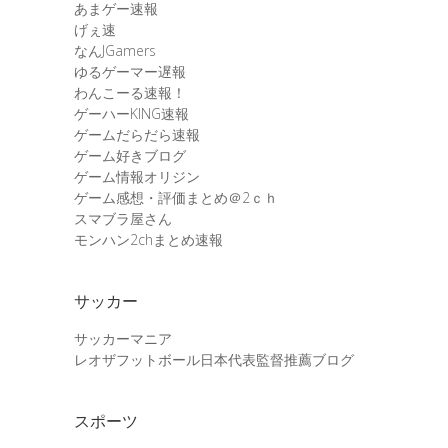
あまゲー速報
げぇ速
なんJGamers
ゆるゲーマー遅報
わんこーる速報！
ゲーハーKING速報
ゲームだらだら速報
ゲーム好きブログ
ゲーム情報オリジン
ゲーム感想・評価まとめ＠2ｃｈ
スマブラ屋さん
モンハン2chまとめ速報
サッカー
サッカーマニア
レオザフットボール日本代表監督推薦ブログ
スポーツ