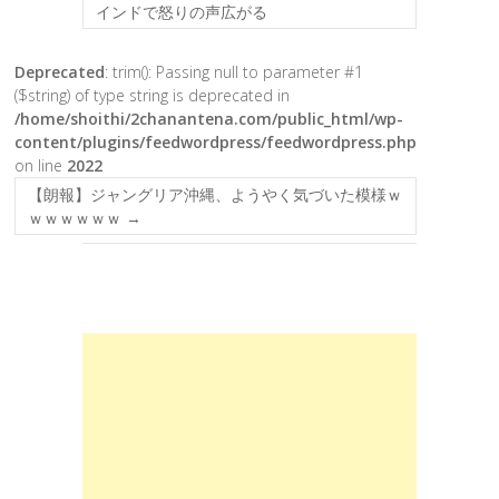
インドで怒りの声広がる
Deprecated
: trim(): Passing null to parameter #1
($string) of type string is deprecated in
/home/shoithi/2chanantena.com/public_html/wp-
content/plugins/feedwordpress/feedwordpress.php
on line
2022
【朗報】ジャングリア沖縄、ようやく気づいた模様ｗ
ｗｗｗｗｗｗ
→