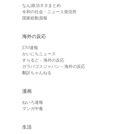
なんJ政治ネタまとめ
令和の社会・ニュース発信所
国家総動員報
海外の反応
JDM速報
かいにちニュース
すらるど – 海外の反応
ガラパゴスジャパン – 海外の反応
翻訳ちゃんねる
漫画
ねいろ速報
マンガ中毒
生活