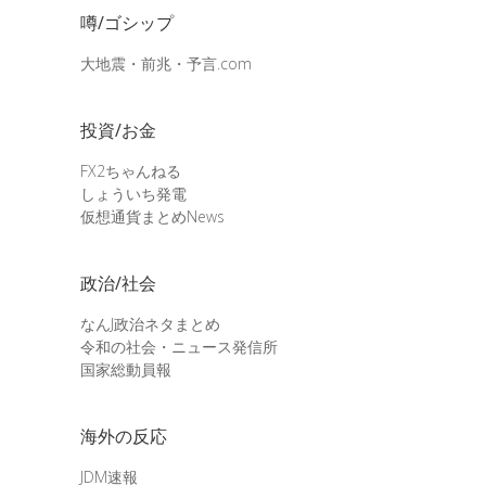
噂/ゴシップ
大地震・前兆・予言.com
投資/お金
FX2ちゃんねる
しょういち発電
仮想通貨まとめNews
政治/社会
なんJ政治ネタまとめ
令和の社会・ニュース発信所
国家総動員報
海外の反応
JDM速報