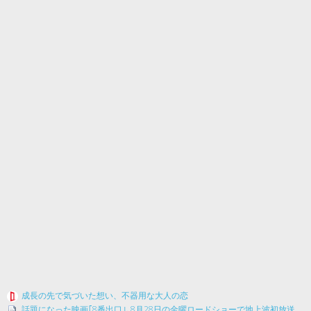
成長の先で気づいた想い、不器用な大人の恋
話題になった映画｢8番出口｣､8月28日の金曜ロードショーで地上波初放送