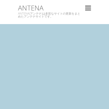
ANTENA
ANTENA(アンテナ)は多彩なサイトの更新をまと
めたアンテナサイトです。