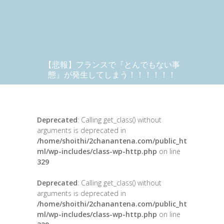
【悲報】フランスで『とんでもない事
態』が発生してしまう！！！！！！
Deprecated
: Calling get_class() without
arguments is deprecated in
/home/shoithi/2chanantena.com/public_ht
ml/wp-includes/class-wp-http.php
on line
329
Deprecated
: Calling get_class() without
arguments is deprecated in
/home/shoithi/2chanantena.com/public_ht
ml/wp-includes/class-wp-http.php
on line