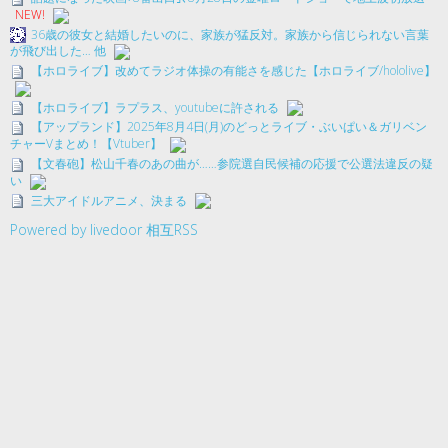
NEW!
36歳の彼女と結婚したいのに、家族が猛反対。家族から信じられない言葉
が飛び出した… 他
【ホロライブ】改めてラジオ体操の有能さを感じた【ホロライブ/hololive】
【ホロライブ】ラプラス、youtubeに許される
【アップランド】2025年8月4日(月)のどっとライブ・ぶいぱい＆ガリベン
チャーVまとめ！【Vtuber】
【文春砲】松山千春のあの曲が……参院選自民候補の応援で公選法違反の疑
い
三大アイドルアニメ、決まる
Powered by livedoor 相互RSS