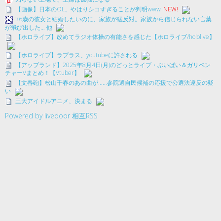
【画像】日本のOL、やはりシコすぎることが判明www
NEW!
36歳の彼女と結婚したいのに、家族が猛反対。家族から信じられない言葉
が飛び出した… 他
【ホロライブ】改めてラジオ体操の有能さを感じた【ホロライブ/hololive】
【ホロライブ】ラプラス、youtubeに許される
【アップランド】2025年8月4日(月)のどっとライブ・ぶいぱい＆ガリベン
チャーVまとめ！【Vtuber】
【文春砲】松山千春のあの曲が……参院選自民候補の応援で公選法違反の疑
い
三大アイドルアニメ、決まる
Powered by livedoor 相互RSS