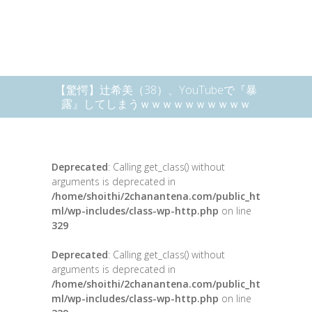
【驚愕】辻希美（38）、YouTubeで『暴
露』してしまうｗｗｗｗｗｗｗｗｗｗ
Deprecated
: Calling get_class() without
arguments is deprecated in
/home/shoithi/2chanantena.com/public_ht
ml/wp-includes/class-wp-http.php
on line
329
Deprecated
: Calling get_class() without
arguments is deprecated in
/home/shoithi/2chanantena.com/public_ht
ml/wp-includes/class-wp-http.php
on line