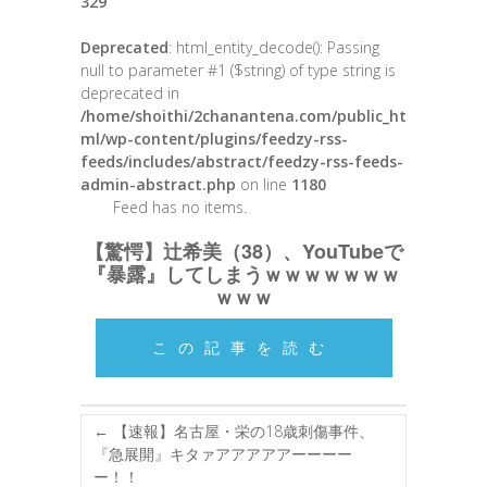
329
Deprecated
: html_entity_decode(): Passing
null to parameter #1 ($string) of type string is
deprecated in
/home/shoithi/2chanantena.com/public_ht
ml/wp-content/plugins/feedzy-rss-
feeds/includes/abstract/feedzy-rss-feeds-
admin-abstract.php
on line
1180
Feed has no items.
【驚愕】辻希美（38）、YouTubeで
『暴露』してしまうｗｗｗｗｗｗｗ
ｗｗｗ
この記事を読む
←
【速報】名古屋・栄の18歳刺傷事件、
『急展開』キタァアアアアアーーーー
ー！！