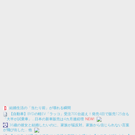
結婚生活の「当たり前」が壊れる瞬間
【自動車】BYDの軽EV「ラッコ」受注700台超え！発売4日で販売125台も
「大半が試乗車」…日本の新車販売は4カ月連続増
NEW!
36歳の彼女と結婚したいのに、家族が猛反対。家族から信じられない言葉
が飛び出した… 他