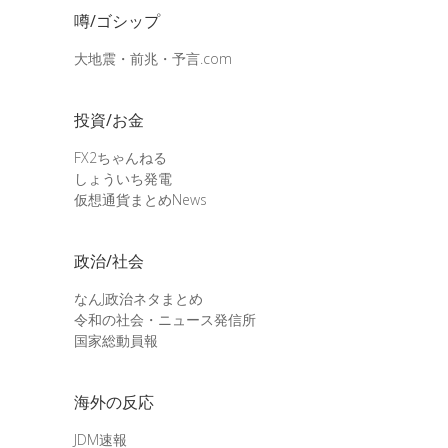
噂/ゴシップ
大地震・前兆・予言.com
投資/お金
FX2ちゃんねる
しょういち発電
仮想通貨まとめNews
政治/社会
なんJ政治ネタまとめ
令和の社会・ニュース発信所
国家総動員報
海外の反応
JDM速報