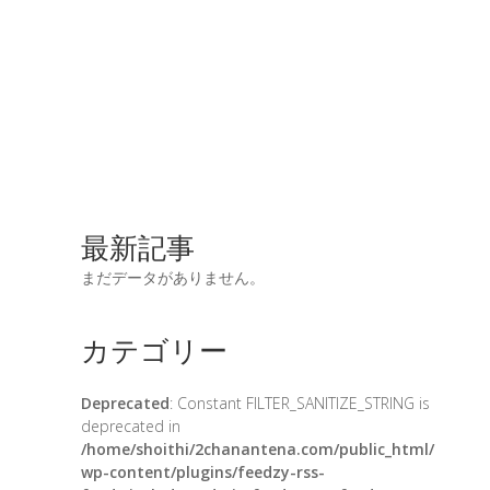
最新記事
まだデータがありません。
カテゴリー
Deprecated
: Constant FILTER_SANITIZE_STRING is
deprecated in
/home/shoithi/2chanantena.com/public_html/
wp-content/plugins/feedzy-rss-