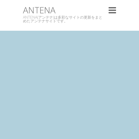
ANTENA
ANTENA(アンテナ)は多彩なサイトの更新をまと
めたアンテナサイトです。