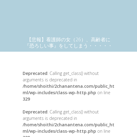
【悲報】看護師の女（26）、高齢者に
『恐ろしい事』をしてしまう・・・・・
Deprecated
: Calling get_class() without
arguments is deprecated in
/home/shoithi/2chanantena.com/public_ht
ml/wp-includes/class-wp-http.php
on line
329
Deprecated
: Calling get_class() without
arguments is deprecated in
/home/shoithi/2chanantena.com/public_ht
ml/wp-includes/class-wp-http.php
on line