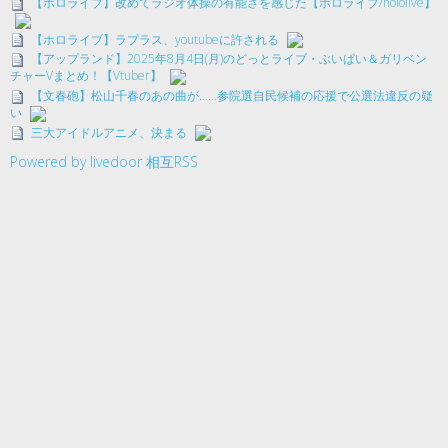
【ホロライブ】改めてラジオ体操の有能さを感じた【ホロライブ/hololive】
【ホロライブ】ラプラス、youtubeに許される
【アップランド】2025年8月4日(月)のどっとライブ・ぶいぱい＆ガリベン
チャーVまとめ！【Vtuber】
【文春砲】松山千春のあの曲が……参院選自民候補の応援で公選法違反の疑
い
三大アイドルアニメ、決まる
Powered by livedoor 相互RSS