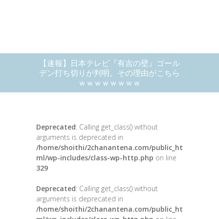
【速報】日本テレビ『有吉の壁』ゴール
デン打ち切りが判明。その理由がこちら
ｗｗｗｗｗｗｗｗ
Deprecated
: Calling get_class() without
arguments is deprecated in
/home/shoithi/2chanantena.com/public_ht
ml/wp-includes/class-wp-http.php
on line
329
Deprecated
: Calling get_class() without
arguments is deprecated in
/home/shoithi/2chanantena.com/public_ht