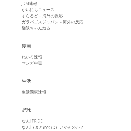
JDM速報
かいにちニュース
すらるど – 海外の反応
ガラパゴスジャパン – 海外の反応
翻訳ちゃんねる
漫画
ねいろ速報
マンガ中毒
生活
生活困窮速報
野球
なんJ PRIDE
なんJ（まとめては）いかんのか？