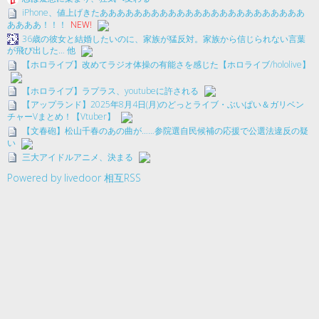
iPhone、値上げきたああああああああああああああああああああああああ
ああああ！！！
NEW!
36歳の彼女と結婚したいのに、家族が猛反対。家族から信じられない言葉
が飛び出した… 他
【ホロライブ】改めてラジオ体操の有能さを感じた【ホロライブ/hololive】
【ホロライブ】ラプラス、youtubeに許される
【アップランド】2025年8月4日(月)のどっとライブ・ぶいぱい＆ガリベン
チャーVまとめ！【Vtuber】
【文春砲】松山千春のあの曲が……参院選自民候補の応援で公選法違反の疑
い
三大アイドルアニメ、決まる
Powered by livedoor 相互RSS