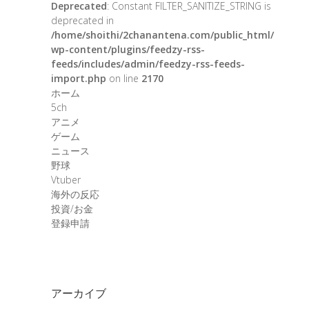
Deprecated
: Constant FILTER_SANITIZE_STRING is
deprecated in
/home/shoithi/2chanantena.com/public_html/
wp-content/plugins/feedzy-rss-
feeds/includes/admin/feedzy-rss-feeds-
import.php
on line
2170
ホーム
5ch
アニメ
ゲーム
ニュース
野球
Vtuber
海外の反応
投資/お金
登録申請
アーカイブ