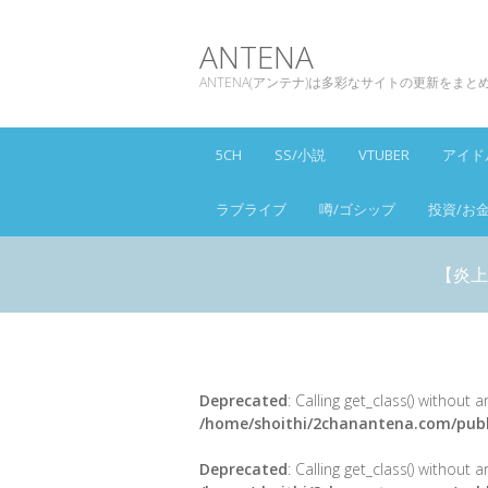
ANTENA
ANTENA(アンテナ)は多彩なサイトの更新をま
5CH
SS/小説
VTUBER
アイド
ラブライブ
噂/ゴシップ
投資/お
【炎上
Deprecated
: Calling get_class() without
/home/shoithi/2chanantena.com/publ
Deprecated
: Calling get_class() without