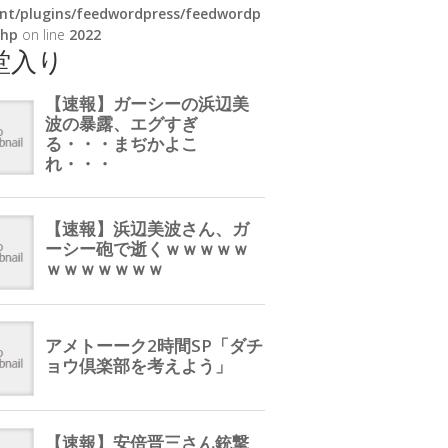
nt/plugins/feedwordpress/feedwordp
php
on line
2022
堂入り