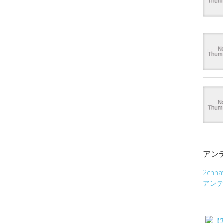
アン
2chna
アン