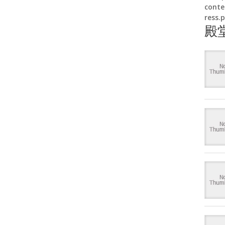
conte
ress.
殿