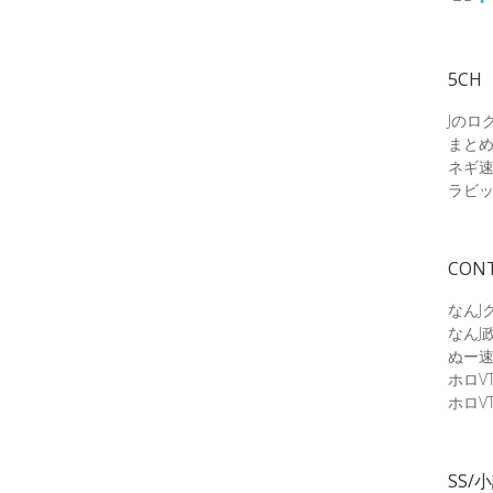
5CH
Jのロ
まと
ネギ
ラビ
CON
なんJ
なんJ
ぬー
ホロV
ホロV
SS/