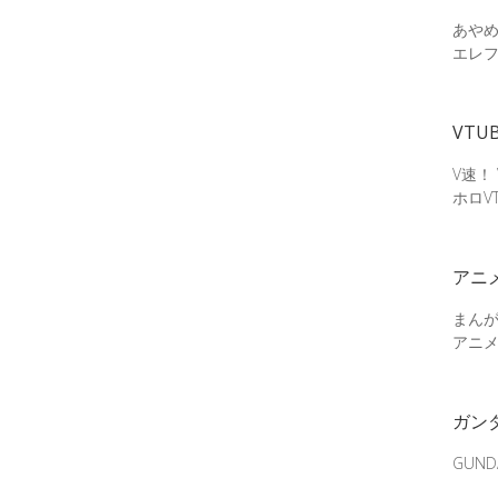
あやめ
エレ
VTU
V速！
ホロV
アニ
まん
アニ
ガン
GUN