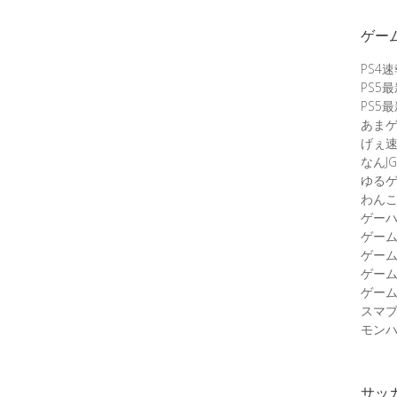
ゲー
PS4
PS5
PS5
あま
げぇ
なんJG
ゆる
わん
ゲーハ
ゲー
ゲー
ゲー
ゲーム
スマ
モンハ
サッ