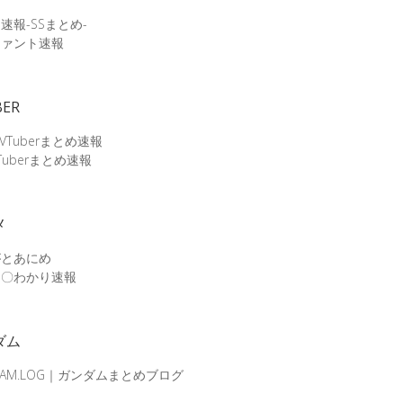
速報-SSまとめ-
ファント速報
BER
 VTuberまとめ速報
Tuberまとめ速報
メ
がとあにめ
メ〇わかり速報
ダム
DAM.LOG｜ガンダムまとめブログ