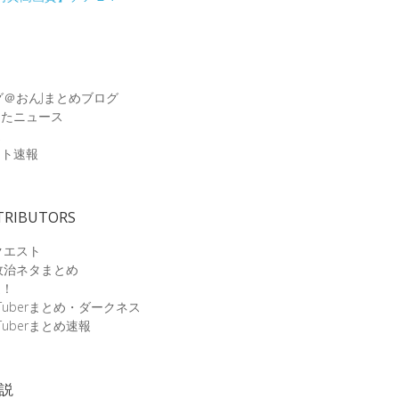
グ＠おんJまとめブログ
めたニュース
速
ット速報
TRIBUTORS
クエスト
政治ネタまとめ
速！
Tuberまとめ・ダークネス
Tuberまとめ速報
小説