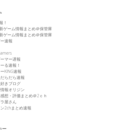
ム
速報！
最新ゲーム情報まとめ＠保管庫
最新ゲーム情報まとめ＠保管庫
ゲー速報
速
amers
ゲーマー遅報
こーる速報！
ーKING速報
ムだらだら速報
ム好きブログ
ム情報オリジン
感想・評価まとめ＠2ｃｈ
ブラ屋さん
ン2chまとめ速報
カー