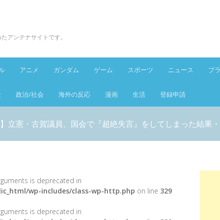
とめたアンテナサイトです。
ル
アニメ
ガンダム
ゲーム
スポーツ
ニュース
プ
金
政治/社会
海外の反応
漫画
生活
登録申請
】立憲・古賀議員、国会で『超絶失言』をしてしまった結果・
 arguments is deprecated in
ic_html/wp-includes/class-wp-http.php
on line
329
 arguments is deprecated in