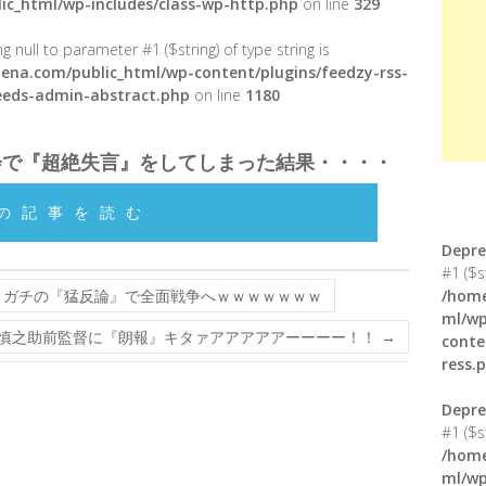
ic_html/wp-includes/class-wp-http.php
on line
329
g null to parameter #1 ($string) of type string is
ena.com/public_html/wp-content/plugins/feedzy-rss-
feeds-admin-abstract.php
on line
1180
会で『超絶失言』をしてしまった結果・・・・
の記事を読む
Depre
#1 ($s
、ガチの『猛反論』で全面戦争へｗｗｗｗｗｗｗ
/home
ml/wp
慎之助前監督に『朗報』キタァアアアアアーーーー！！
→
conte
ress.
Depre
#1 ($s
/home
ml/wp