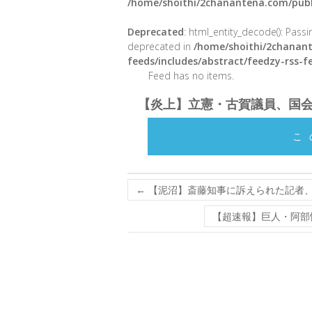
/home/shoithi/2chanantena.com/publ
Deprecated
: html_entity_decode(): Passin
deprecated in
/home/shoithi/2chanant
feeds/includes/abstract/feedzy-rss-
Feed has no items.
【炎上】立憲・古賀議員、国
こ
←
【泥沼】斎藤知事に訴えられた記者
【超速報】巨人・阿部