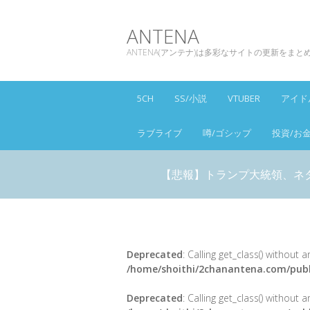
ANTENA
ANTENA(アンテナ)は多彩なサイトの更新をま
5CH
SS/小説
VTUBER
アイド
ラブライブ
噂/ゴシップ
投資/お
【悲報】トランプ大統領、ネ
Deprecated
: Calling get_class() without
/home/shoithi/2chanantena.com/publ
Deprecated
: Calling get_class() without