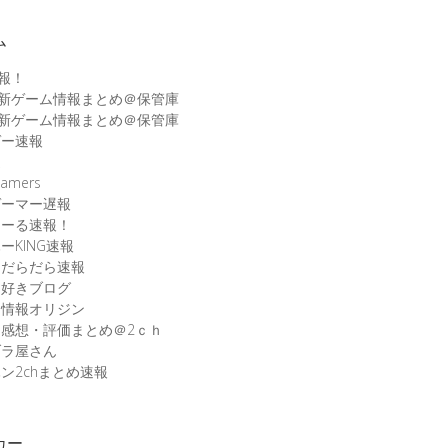
ム
速報！
最新ゲーム情報まとめ＠保管庫
最新ゲーム情報まとめ＠保管庫
ゲー速報
速
amers
ゲーマー遅報
こーる速報！
ーKING速報
ムだらだら速報
ム好きブログ
ム情報オリジン
感想・評価まとめ＠2ｃｈ
ブラ屋さん
ン2chまとめ速報
カー