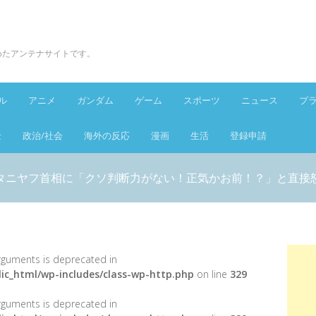
とめたアンテナサイトです。
ル
アニメ
ガンダム
ゲーム
スポーツ
ニュース
プ
金
政治/社会
海外の反応
漫画
生活
登録申請
タニヤフ首相に「クソ判断力がない！正気かお前！？」と直接
 arguments is deprecated in
ic_html/wp-includes/class-wp-http.php
on line
329
 arguments is deprecated in