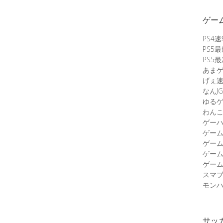
ゲー
PS4
PS5
PS5
あま
げぇ
なんJG
ゆる
わん
ゲーハ
ゲー
ゲー
ゲー
ゲーム
スマ
モンハ
サッ