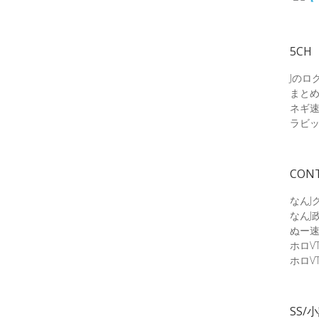
5CH
Jのロ
まと
ネギ
ラビ
CON
なんJ
なんJ
ぬー
ホロV
ホロV
SS/