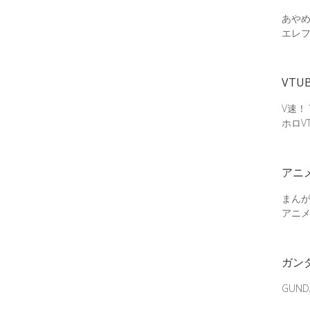
あやめ
エレ
VTU
V速！
ホロV
アニ
まん
アニ
ガン
GUN