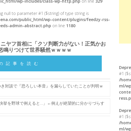
ic_html/wp-includes/class-wp-http.php
on line
329
g null to parameter #1 ($string) of type string is
ena.com/public_html/wp-content/plugins/feedzy-rss-
feeds-admin-abstract.php
on line
1180
タニヤフ首相に「クソ判断力がない！正気かお
怒鳴りつけて世界騒然ｗｗｗｗ
の記事を読む
Depre
#1 ($s
/home
ゆき対談で『恐ろしい本音』を漏らしていたことが判明ｗ
ml/wp
conte
ress.
快挙を野球で例えると…」←例えが絶望的に分かりづらす
Depre
#1 ($s
/home
ml/wp