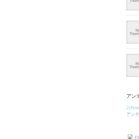
アン
2chna
アン