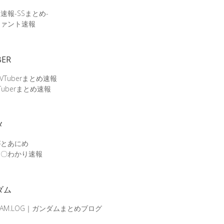
速報-SSまとめ-
ファント速報
BER
 VTuberまとめ速報
Tuberまとめ速報
メ
がとあにめ
メ〇わかり速報
ダム
DAM.LOG｜ガンダムまとめブログ