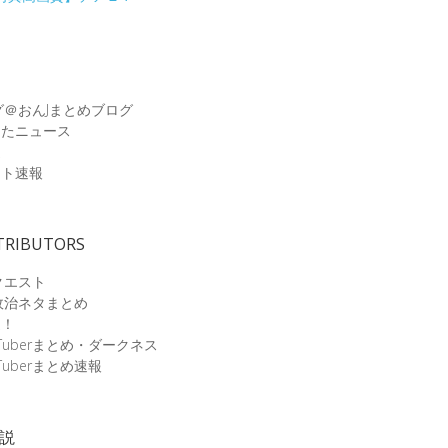
グ＠おんJまとめブログ
めたニュース
速
ット速報
TRIBUTORS
クエスト
政治ネタまとめ
速！
Tuberまとめ・ダークネス
Tuberまとめ速報
小説