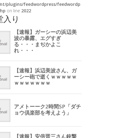
nt/plugins/feedwordpress/feedwordp
php
on line
2022
堂入り