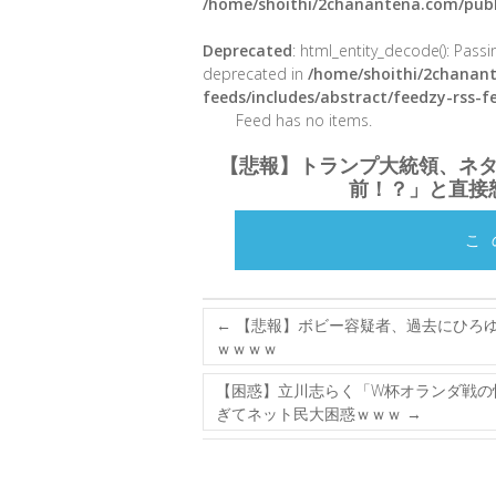
/home/shoithi/2chanantena.com/publ
Deprecated
: html_entity_decode(): Passin
deprecated in
/home/shoithi/2chanant
feeds/includes/abstract/feedzy-rss-
Feed has no items.
【悲報】トランプ大統領、ネ
前！？」と直接
こ
←
【悲報】ボビー容疑者、過去にひろ
ｗｗｗｗ
【困惑】立川志らく「W杯オランダ戦の
ぎてネット民大困惑ｗｗｗ
→