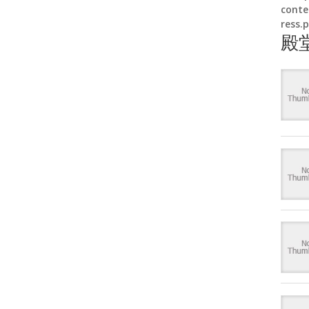
conte
ress.
殿