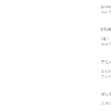
あやめ
エレ
VTU
V速！
ホロV
アニ
まん
アニ
ガン
GUN