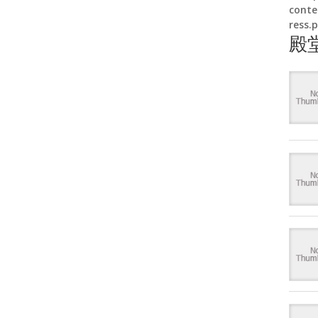
conte
ress.
殿