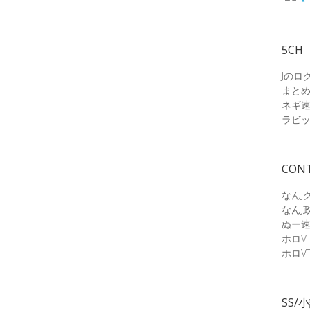
5CH
Jのロ
まと
ネギ
ラビ
CON
なんJ
なんJ
ぬー
ホロV
ホロV
SS/