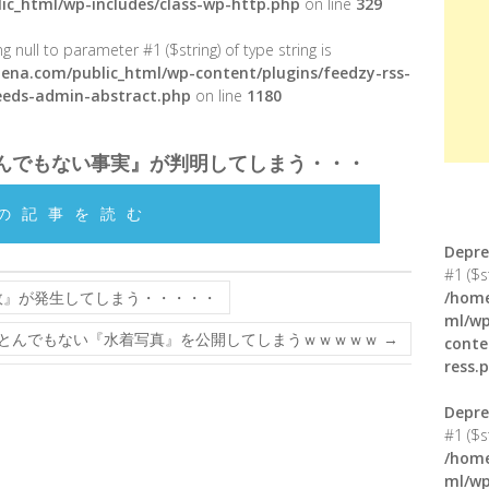
ic_html/wp-includes/class-wp-http.php
on line
329
g null to parameter #1 ($string) of type string is
ena.com/public_html/wp-content/plugins/feedzy-rss-
feeds-admin-abstract.php
on line
1180
んでもない事実』が判明してしまう・・・
の記事を読む
Depre
#1 ($s
故』が発生してしまう・・・・・
/home
ml/wp
とんでもない『水着写真』を公開してしまうｗｗｗｗｗ
→
conte
ress.
Depre
#1 ($s
/home
ml/wp