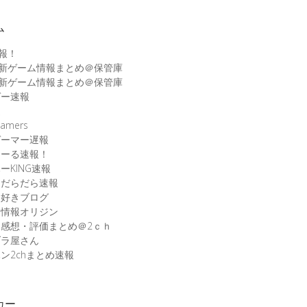
ム
速報！
最新ゲーム情報まとめ＠保管庫
最新ゲーム情報まとめ＠保管庫
ゲー速報
速
amers
ゲーマー遅報
こーる速報！
ーKING速報
ムだらだら速報
ム好きブログ
ム情報オリジン
感想・評価まとめ＠2ｃｈ
ブラ屋さん
ン2chまとめ速報
カー