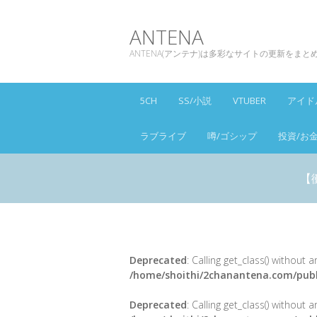
ANTENA
ANTENA(アンテナ)は多彩なサイトの更新をま
5CH
SS/小説
VTUBER
アイド
ラブライブ
噂/ゴシップ
投資/お
【
Deprecated
: Calling get_class() without
/home/shoithi/2chanantena.com/publ
Deprecated
: Calling get_class() without