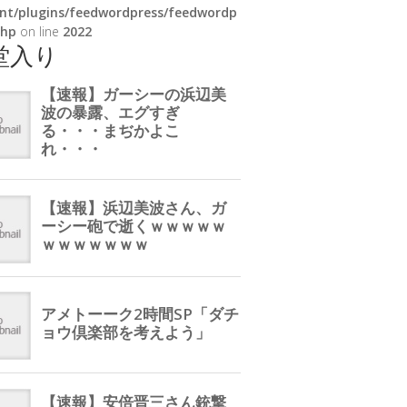
nt/plugins/feedwordpress/feedwordp
php
on line
2022
堂入り