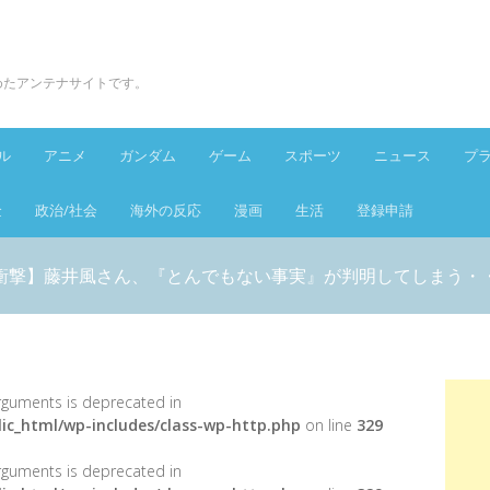
とめたアンテナサイトです。
ル
アニメ
ガンダム
ゲーム
スポーツ
ニュース
プ
金
政治/社会
海外の反応
漫画
生活
登録申請
衝撃】藤井風さん、『とんでもない事実』が判明してしまう・
 arguments is deprecated in
ic_html/wp-includes/class-wp-http.php
on line
329
 arguments is deprecated in