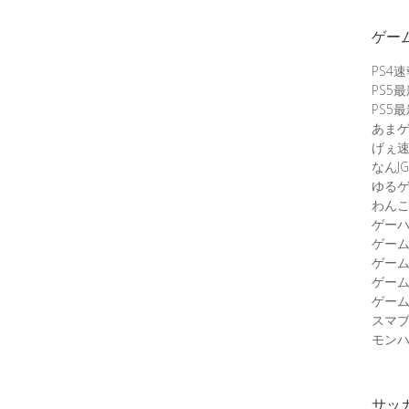
ゲー
PS4
PS5
PS5
あま
げぇ
なんJG
ゆる
わん
ゲーハ
ゲー
ゲー
ゲー
ゲーム
スマ
モンハ
サッ