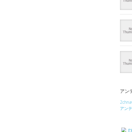
アン
2chna
アン