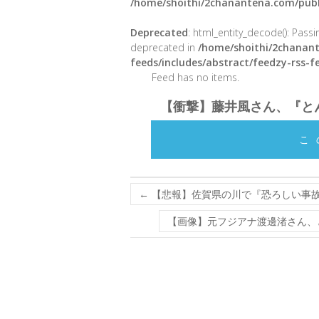
/home/shoithi/2chanantena.com/publ
Deprecated
: html_entity_decode(): Passin
deprecated in
/home/shoithi/2chanant
feeds/includes/abstract/feedzy-rss-
Feed has no items.
【衝撃】藤井風さん、『と
こ
←
【悲報】佐賀県の川で『恐ろしい事
【画像】元フジアナ渡邊渚さん、