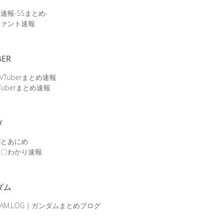
速報-SSまとめ-
ファント速報
BER
 VTuberまとめ速報
Tuberまとめ速報
メ
がとあにめ
メ〇わかり速報
ダム
DAM.LOG｜ガンダムまとめブログ