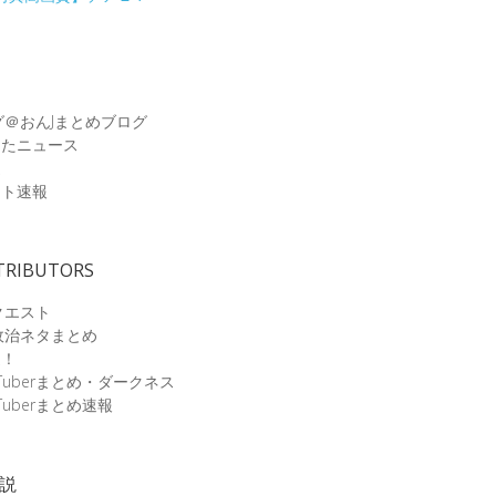
グ＠おんJまとめブログ
めたニュース
速
ット速報
TRIBUTORS
クエスト
政治ネタまとめ
速！
Tuberまとめ・ダークネス
Tuberまとめ速報
小説