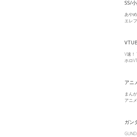
SS/
あやめ
エレ
VTU
V速！
ホロV
アニ
まん
アニ
ガン
GUN