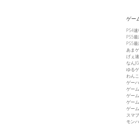
ゲー
PS4
PS5
PS5
あま
げぇ
なんJG
ゆる
わん
ゲーハ
ゲー
ゲー
ゲー
ゲーム
スマ
モンハ