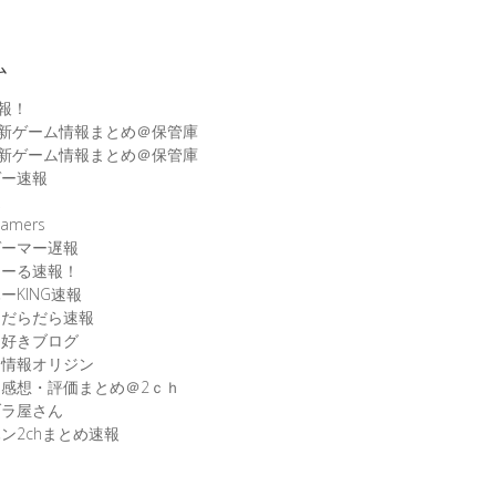
ム
速報！
最新ゲーム情報まとめ＠保管庫
最新ゲーム情報まとめ＠保管庫
ゲー速報
速
amers
ゲーマー遅報
こーる速報！
ーKING速報
ムだらだら速報
ム好きブログ
ム情報オリジン
感想・評価まとめ＠2ｃｈ
ブラ屋さん
ン2chまとめ速報