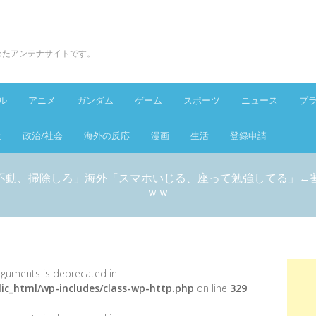
とめたアンテナサイトです。
ル
アニメ
ガンダム
ゲーム
スポーツ
ニュース
プ
金
政治/社会
海外の反応
漫画
生活
登録申請
不動、掃除しろ」海外「スマホいじる、座って勉強してる」←
ｗｗ
 arguments is deprecated in
ic_html/wp-includes/class-wp-http.php
on line
329