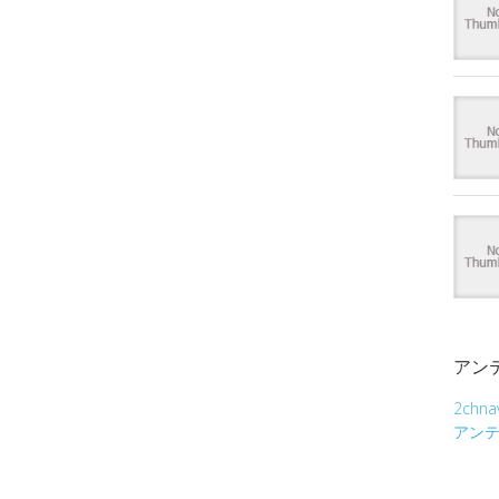
アン
2chna
アン