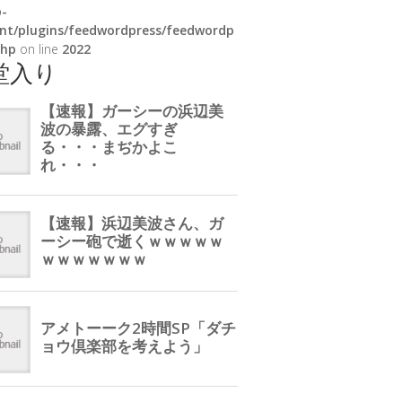
-
nt/plugins/feedwordpress/feedwordp
php
on line
2022
堂入り