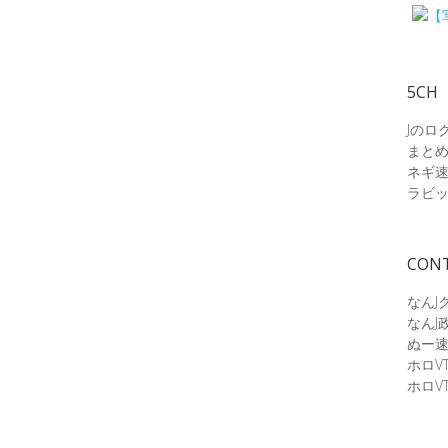
5CH
Jのロ
まと
ネギ
ラビ
CON
なんJ
なんJ
ぬー
ホロV
ホロV