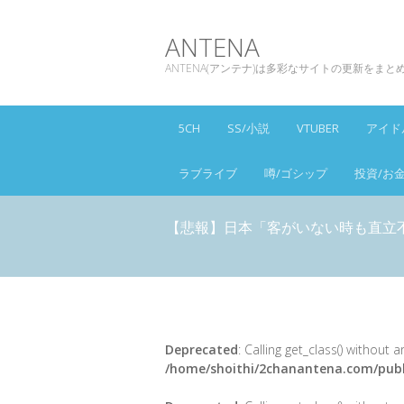
ANTENA
ANTENA(アンテナ)は多彩なサイトの更新をま
5CH
SS/小説
VTUBER
アイド
ラブライブ
噂/ゴシップ
投資/お
【悲報】日本「客がいない時も直立
Deprecated
: Calling get_class() without
/home/shoithi/2chanantena.com/publ