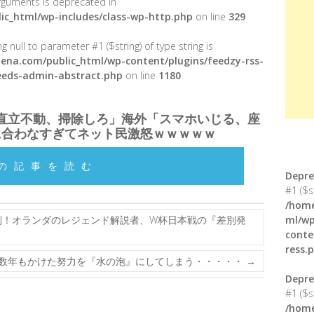
 arguments is deprecated in
ic_html/wp-includes/class-wp-http.php
on line
329
g null to parameter #1 ($string) of type string is
ena.com/public_html/wp-content/plugins/feedzy-rss-
feeds-admin-abstract.php
on line
1180
直立不動、掃除しろ」海外「スマホいじる、座
に合わなすぎてネット民激怒ｗｗｗｗｗ
の記事を読む
Depre
#1 ($s
/home
！オランダのレジェンド解説者、W杯日本戦の『差別発
ml/wp
conte
ress.
数年もかけた努力を『水の泡』にしてしまう・・・・・
→
Depre
#1 ($s
/home