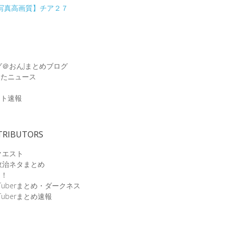
グ＠おんJまとめブログ
めたニュース
速
ット速報
TRIBUTORS
クエスト
政治ネタまとめ
速！
Tuberまとめ・ダークネス
Tuberまとめ速報