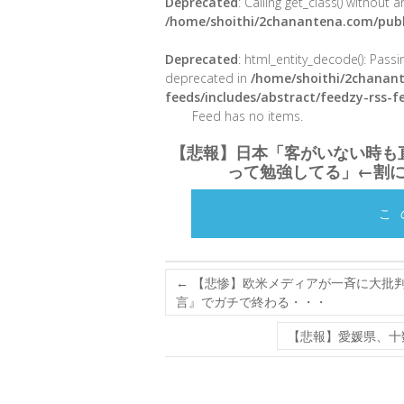
Deprecated
: Calling get_class() without
/home/shoithi/2chanantena.com/publ
Deprecated
: html_entity_decode(): Passin
deprecated in
/home/shoithi/2chanant
feeds/includes/abstract/feedzy-rss-
Feed has no items.
【悲報】日本「客がいない時も
って勉強してる」←割
こ
←
【悲惨】欧米メディアが一斉に大批判
言』でガチで終わる・・・
【悲報】愛媛県、十