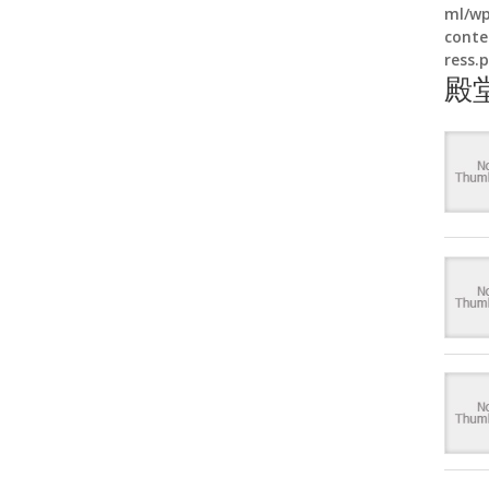
ml/wp
conte
ress.
殿