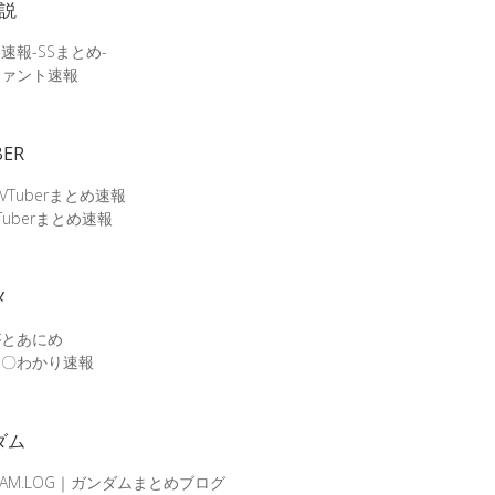
小説
速報-SSまとめ-
ファント速報
BER
 VTuberまとめ速報
Tuberまとめ速報
メ
がとあにめ
メ〇わかり速報
ダム
DAM.LOG｜ガンダムまとめブログ