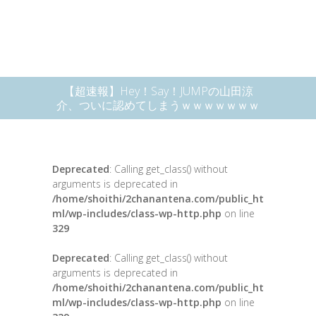
【超速報】Hey！Say！JUMPの山田涼
介、ついに認めてしまうｗｗｗｗｗｗｗ
Deprecated
: Calling get_class() without
arguments is deprecated in
/home/shoithi/2chanantena.com/public_ht
ml/wp-includes/class-wp-http.php
on line
329
Deprecated
: Calling get_class() without
arguments is deprecated in
/home/shoithi/2chanantena.com/public_ht
ml/wp-includes/class-wp-http.php
on line