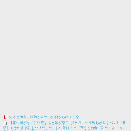
先輩と後輩、距離が変わった日から始まる恋
【報告者がキチ】帰宅すると嫁が息子（5ケ月）の風呂あがりをパン1で世
話してそのまま乳をやりだした。おい飯は！って言うと自分で温めてよ！って