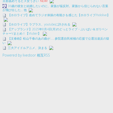
旦那舐めてるヒス女うざい
NEW!
36歳の彼女と結婚したいのに、家族が猛反対。家族から信じられない言葉
が飛び出した… 他
【ホロライブ】改めてラジオ体操の有能さを感じた【ホロライブ/hololive】
【ホロライブ】ラプラス、youtubeに許される
【アップランド】2025年8月4日(月)のどっとライブ・ぶいぱい＆ガリベン
チャーVまとめ！【Vtuber】
【文春砲】松山千春のあの曲が……参院選自民候補の応援で公選法違反の疑
い
三大アイドルアニメ、決まる
Powered by livedoor 相互RSS