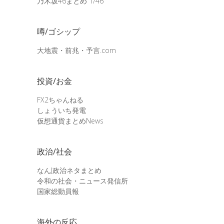
乃木坂46まとめ 1/46
噂/ゴシップ
大地震・前兆・予言.com
投資/お金
FX2ちゃんねる
しょういち発電
仮想通貨まとめNews
政治/社会
なんJ政治ネタまとめ
令和の社会・ニュース発信所
国家総動員報
海外の反応