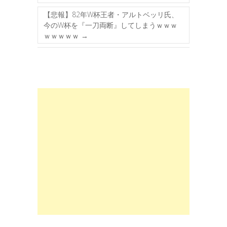
【悲報】82年W杯王者・アルトベッリ氏、
今のW杯を『一刀両断』してしまうｗｗｗ
ｗｗｗｗｗ
→