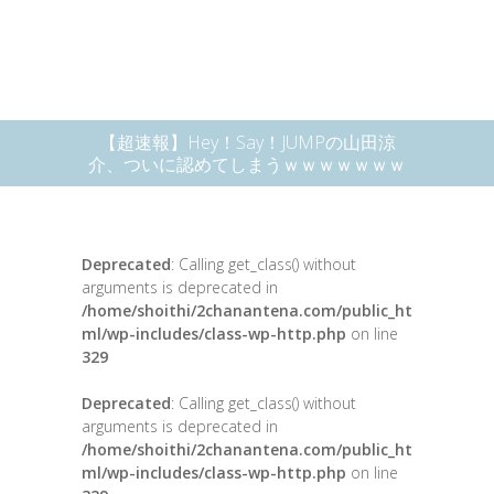
【超速報】Hey！Say！JUMPの山田涼
介、ついに認めてしまうｗｗｗｗｗｗｗ
Deprecated
: Calling get_class() without
arguments is deprecated in
/home/shoithi/2chanantena.com/public_ht
ml/wp-includes/class-wp-http.php
on line
329
Deprecated
: Calling get_class() without
arguments is deprecated in
/home/shoithi/2chanantena.com/public_ht
ml/wp-includes/class-wp-http.php
on line