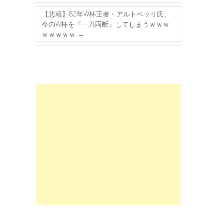
【悲報】82年W杯王者・アルトベッリ氏、
今のW杯を『一刀両断』してしまうｗｗｗ
ｗｗｗｗｗ
→