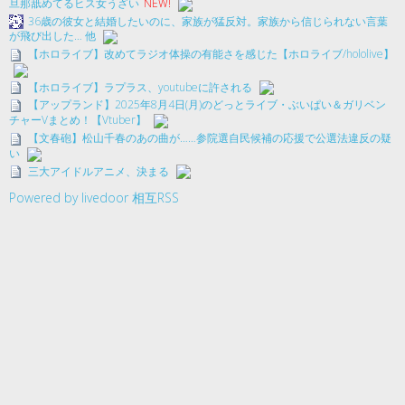
旦那舐めてるヒス女うざい
NEW!
36歳の彼女と結婚したいのに、家族が猛反対。家族から信じられない言葉
が飛び出した… 他
【ホロライブ】改めてラジオ体操の有能さを感じた【ホロライブ/hololive】
【ホロライブ】ラプラス、youtubeに許される
【アップランド】2025年8月4日(月)のどっとライブ・ぶいぱい＆ガリベン
チャーVまとめ！【Vtuber】
【文春砲】松山千春のあの曲が……参院選自民候補の応援で公選法違反の疑
い
三大アイドルアニメ、決まる
Powered by livedoor 相互RSS