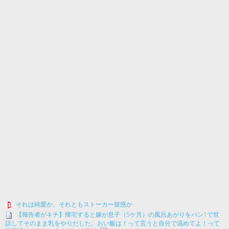
それは純愛か、それともストーカー疑惑か
【報告者がキチ】帰宅すると嫁が息子（5ケ月）の風呂あがりをパン1で世
話してそのまま乳をやりだした。おい飯は！って言うと自分で温めてよ！って