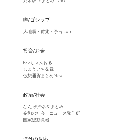
乃木坂46まとめ 1/46
噂/ゴシップ
大地震・前兆・予言.com
投資/お金
FX2ちゃんねる
しょういち発電
仮想通貨まとめNews
政治/社会
なんJ政治ネタまとめ
令和の社会・ニュース発信所
国家総動員報
海外の反応