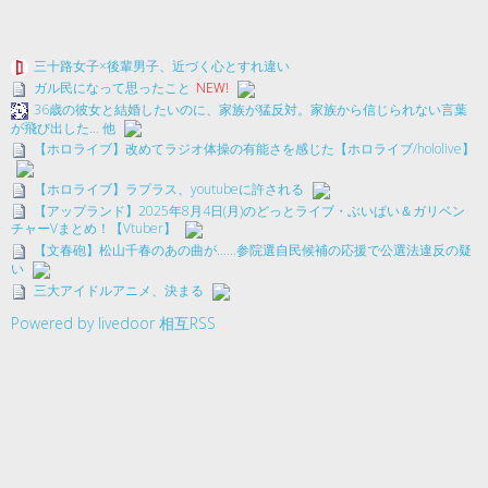
三十路女子×後輩男子、近づく心とすれ違い
ガル民になって思ったこと
NEW!
36歳の彼女と結婚したいのに、家族が猛反対。家族から信じられない言葉
が飛び出した… 他
【ホロライブ】改めてラジオ体操の有能さを感じた【ホロライブ/hololive】
【ホロライブ】ラプラス、youtubeに許される
【アップランド】2025年8月4日(月)のどっとライブ・ぶいぱい＆ガリベン
チャーVまとめ！【Vtuber】
【文春砲】松山千春のあの曲が……参院選自民候補の応援で公選法違反の疑
い
三大アイドルアニメ、決まる
Powered by livedoor 相互RSS