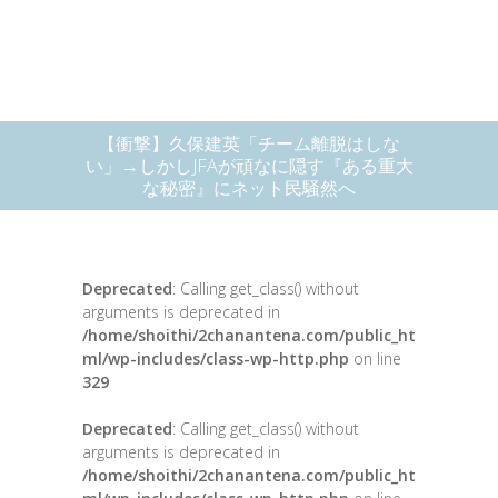
【衝撃】久保建英「チーム離脱はしな
い」→しかしJFAが頑なに隠す『ある重大
な秘密』にネット民騒然へ
Deprecated
: Calling get_class() without
arguments is deprecated in
/home/shoithi/2chanantena.com/public_ht
ml/wp-includes/class-wp-http.php
on line
329
Deprecated
: Calling get_class() without
arguments is deprecated in
/home/shoithi/2chanantena.com/public_ht