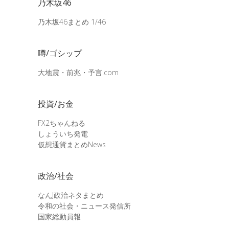
乃木坂46
乃木坂46まとめ 1/46
噂/ゴシップ
大地震・前兆・予言.com
投資/お金
FX2ちゃんねる
しょういち発電
仮想通貨まとめNews
政治/社会
なんJ政治ネタまとめ
令和の社会・ニュース発信所
国家総動員報