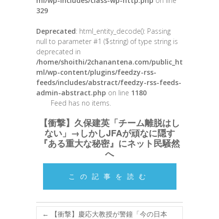
ml/wp-includes/class-wp-http.php
on line
329
Deprecated
: html_entity_decode(): Passing
null to parameter #1 ($string) of type string is
deprecated in
/home/shoithi/2chanantena.com/public_ht
ml/wp-content/plugins/feedzy-rss-
feeds/includes/abstract/feedzy-rss-feeds-
admin-abstract.php
on line
1180
Feed has no items.
【衝撃】久保建英「チーム離脱はし
ない」→しかしJFAが頑なに隠す
『ある重大な秘密』にネット民騒然
へ
この記事を読む
←
【衝撃】慶応大教授が警鐘「今の日本