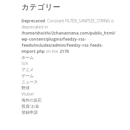
カテゴリー
Deprecated
: Constant FILTER_SANITIZE_STRING is
deprecated in
/home/shoithi/2chanantena.com/public_html/
wp-content/plugins/feedzy-rss-
feeds/includes/admin/feedzy-rss-feeds-
import.php
on line
2170
ホーム
5ch
アニメ
ゲーム
ニュース
野球
Vtuber
海外の反応
投資/お金
登録申請