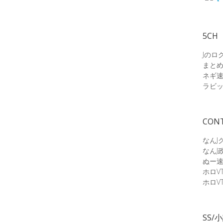
5CH
Jのロ
まと
ネギ
ラビ
CON
なんJ
なんJ
ぬー
ホロV
ホロV
SS/