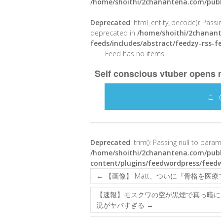
/home/shoithi/2chanantena.com/publ
Deprecated
: html_entity_decode(): Passin
deprecated in
/home/shoithi/2chanant
feeds/includes/abstract/feedzy-rss-
Feed has no items.
Self conscious vtuber opens m
こ
Deprecated
: trim(): Passing null to para
/home/shoithi/2chanantena.com/publ
content/plugins/feedwordpress/feed
←
【画像】 Matt、ついに『骨格を
【速報】モスクワの空が黒煙で真っ暗に
況がヤバすぎる
→