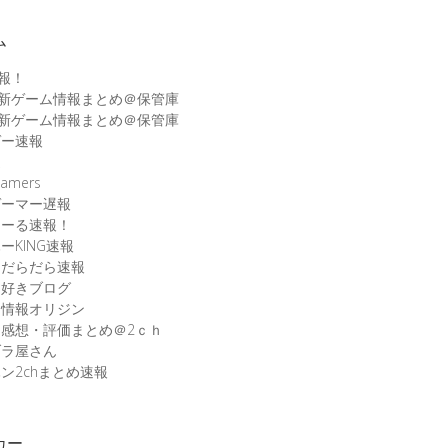
ム
速報！
最新ゲーム情報まとめ＠保管庫
最新ゲーム情報まとめ＠保管庫
ゲー速報
速
amers
ゲーマー遅報
こーる速報！
ーKING速報
ムだらだら速報
ム好きブログ
ム情報オリジン
感想・評価まとめ＠2ｃｈ
ブラ屋さん
ン2chまとめ速報
カー