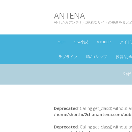
ANTENA
ANTENA(アンテナ)は多彩なサイトの更新をま
5CH
SS/小説
VTUBER
アイド
ラブライブ
噂/ゴシップ
投資/お
Self
Deprecated
: Calling get_class() without
/home/shoithi/2chanantena.com/publ
Deprecated
: Calling get_class() without