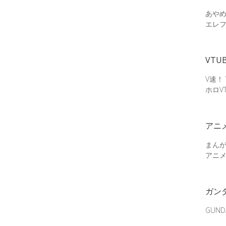
あやめ
エレ
VTU
V速！
ホロV
アニ
まん
アニ
ガン
GUN