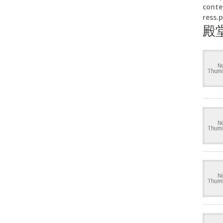
conte
ress.
殿