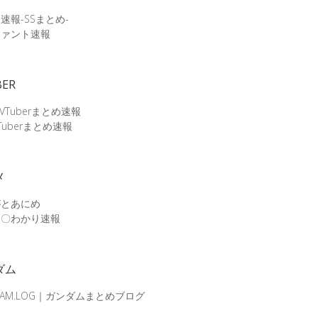
速報-SSまとめ-
ファント速報
BER
 VTuberまとめ速報
Tuberまとめ速報
メ
がとあにめ
メ〇わかり速報
ダム
DAM.LOG｜ガンダムまとめブログ