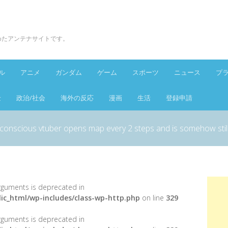
とめたアンテナサイトです。
ル
アニメ
ガンダム
ゲーム
スポーツ
ニュース
プ
金
政治/社会
海外の反応
漫画
生活
登録申請
 conscious vtuber opens map every 2 steps and is somehow still
 arguments is deprecated in
ic_html/wp-includes/class-wp-http.php
on line
329
 arguments is deprecated in