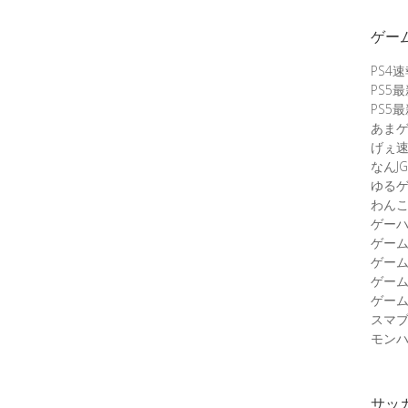
ゲー
PS4
PS5
PS5
あま
げぇ
なんJG
ゆる
わん
ゲーハ
ゲー
ゲー
ゲー
ゲーム
スマ
モンハ
サッ