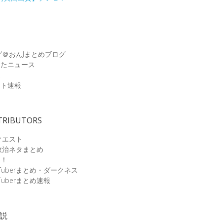
グ＠おんJまとめブログ
めたニュース
速
ット速報
TRIBUTORS
クエスト
政治ネタまとめ
速！
Tuberまとめ・ダークネス
Tuberまとめ速報
小説