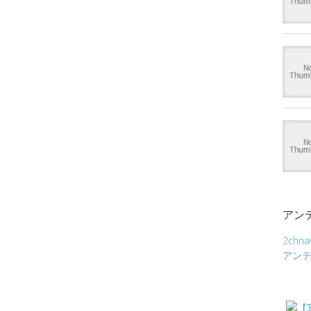
アン
2chna
アン