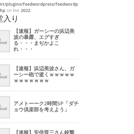
nt/plugins/feedwordpress/feedwordp
php
on line
2022
堂入り