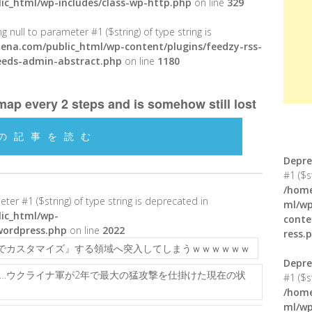
ic_html/wp-includes/class-wp-http.php
on line
329
g null to parameter #1 ($string) of type string is
ena.com/public_html/wp-content/plugins/feedzy-rss-
feeds-admin-abstract.php
on line
1180
ap every 2 steps and is somehow still lost
の記事を読む
Depre
#1 ($s
/home
meter #1 ($string) of type string is deprecated in
ml/wp
ic_html/wp-
conte
wordpress.php
on line
2022
ress.
医療でカスタマイズ』する領域へ突入してしまうｗｗｗｗｗｗ
Depre
…ウクライナ軍が2年で最大の猛攻撃を仕掛けた現在の状
#1 ($s
/home
ml/wp