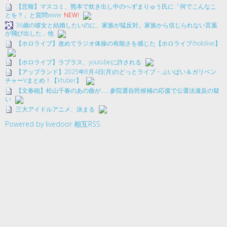
【悲報】マスコミ、熊本で炊き出し中のへずまりゅう氏に「何でこんなこ
とを？」と質問www
NEW!
36歳の彼女と結婚したいのに、家族が猛反対。家族から信じられない言葉
が飛び出した… 他
【ホロライブ】改めてラジオ体操の有能さを感じた【ホロライブ/hololive】
【ホロライブ】ラプラス、youtubeに許される
【アップランド】2025年8月4日(月)のどっとライブ・ぶいぱい＆ガリベン
チャーVまとめ！【Vtuber】
【文春砲】松山千春のあの曲が……参院選自民候補の応援で公選法違反の疑
い
三大アイドルアニメ、決まる
Powered by livedoor 相互RSS