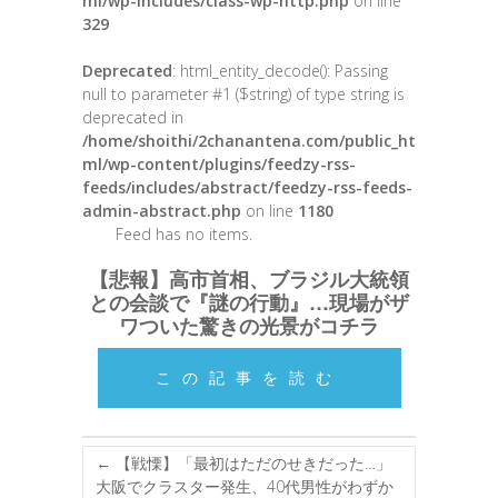
ml/wp-includes/class-wp-http.php
on line
329
Deprecated
: html_entity_decode(): Passing
null to parameter #1 ($string) of type string is
deprecated in
/home/shoithi/2chanantena.com/public_ht
ml/wp-content/plugins/feedzy-rss-
feeds/includes/abstract/feedzy-rss-feeds-
admin-abstract.php
on line
1180
Feed has no items.
【悲報】高市首相、ブラジル大統領
との会談で『謎の行動』…現場がザ
ワついた驚きの光景がコチラ
この記事を読む
←
【戦慄】「最初はただのせきだった…」
大阪でクラスター発生、40代男性がわずか