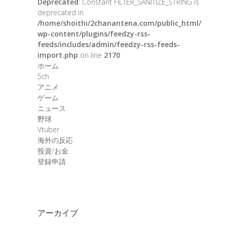
Deprecated
: Constant FILTER_SANITIZE_STRING is
deprecated in
/home/shoithi/2chanantena.com/public_html/
wp-content/plugins/feedzy-rss-
feeds/includes/admin/feedzy-rss-feeds-
import.php
on line
2170
ホーム
5ch
アニメ
ゲーム
ニュース
野球
Vtuber
海外の反応
投資/お金
登録申請
アーカイブ