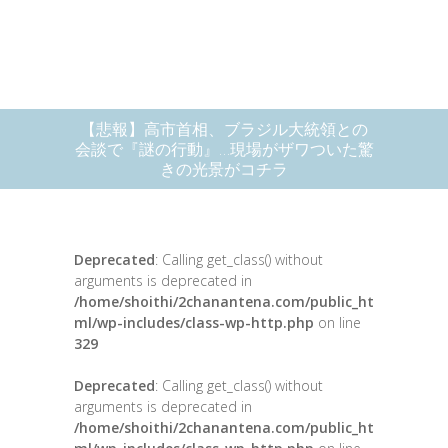
【悲報】高市首相、ブラジル大統領との
会談で『謎の行動』…現場がザワついた驚
きの光景がコチラ
Deprecated
: Calling get_class() without
arguments is deprecated in
/home/shoithi/2chanantena.com/public_ht
ml/wp-includes/class-wp-http.php
on line
329
Deprecated
: Calling get_class() without
arguments is deprecated in
/home/shoithi/2chanantena.com/public_ht