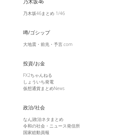
乃木坂46
乃木坂46まとめ 1/46
噂/ゴシップ
大地震・前兆・予言.com
投資/お金
FX2ちゃんねる
しょういち発電
仮想通貨まとめNews
政治/社会
なんJ政治ネタまとめ
令和の社会・ニュース発信所
国家総動員報