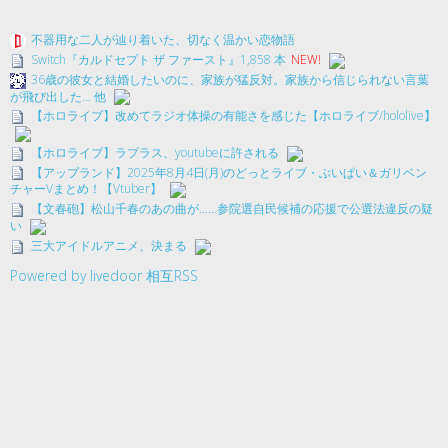
不器用な二人が辿り着いた、切なく温かい恋物語
Switch『カルドセプト ザ ファースト』1,858 本
NEW!
36歳の彼女と結婚したいのに、家族が猛反対。家族から信じられない言葉
が飛び出した… 他
【ホロライブ】改めてラジオ体操の有能さを感じた【ホロライブ/hololive】
【ホロライブ】ラプラス、youtubeに許される
【アップランド】2025年8月4日(月)のどっとライブ・ぶいぱい＆ガリベン
チャーVまとめ！【Vtuber】
【文春砲】松山千春のあの曲が……参院選自民候補の応援で公選法違反の疑
い
三大アイドルアニメ、決まる
Powered by livedoor 相互RSS