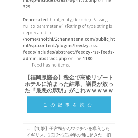
ml/wp-includes/class-wp-http.php
on line
329
Deprecated
: html_entity_decode(): Passing
null to parameter #1 ($string) of type string is
deprecated in
/home/shoithi/2chanantena.com/public_ht
ml/wp-content/plugins/feedzy-rss-
feeds/includes/abstract/feedzy-rss-feeds-
admin-abstract.php
on line
1180
Feed has no items.
【福岡県議会】税金で高級リゾート
ホテルに泊まった結果、議長が放っ
た『最悪の釈明』がこれｗｗｗｗｗ
この記事を読む
←
【衝撃】子宮頸がんワクチンを導入した
イギリス、2020〜2024年の間に起きた「初