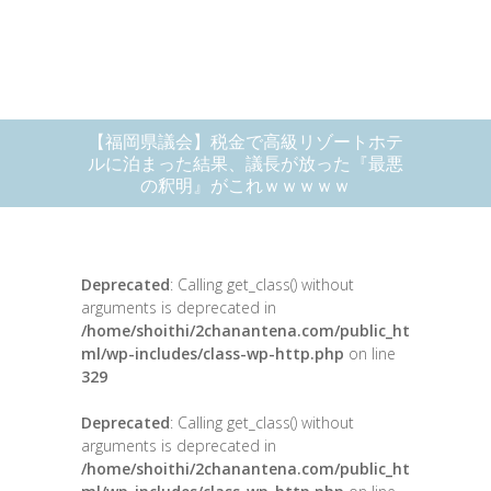
【福岡県議会】税金で高級リゾートホテ
ルに泊まった結果、議長が放った『最悪
の釈明』がこれｗｗｗｗｗ
Deprecated
: Calling get_class() without
arguments is deprecated in
/home/shoithi/2chanantena.com/public_ht
ml/wp-includes/class-wp-http.php
on line
329
Deprecated
: Calling get_class() without
arguments is deprecated in
/home/shoithi/2chanantena.com/public_ht