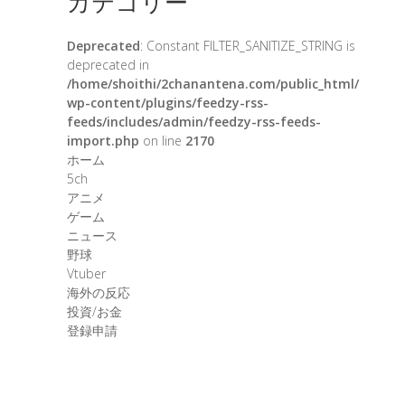
カテゴリー
Deprecated
: Constant FILTER_SANITIZE_STRING is
deprecated in
/home/shoithi/2chanantena.com/public_html/
wp-content/plugins/feedzy-rss-
feeds/includes/admin/feedzy-rss-feeds-
import.php
on line
2170
ホーム
5ch
アニメ
ゲーム
ニュース
野球
Vtuber
海外の反応
投資/お金
登録申請