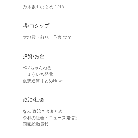
乃木坂46まとめ 1/46
噂/ゴシップ
大地震・前兆・予言.com
投資/お金
FX2ちゃんねる
しょういち発電
仮想通貨まとめNews
政治/社会
なんJ政治ネタまとめ
令和の社会・ニュース発信所
国家総動員報