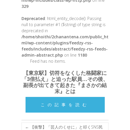
ml/wp-includes/class-wp-http.php
on line
329
Deprecated
: html_entity_decode(): Passing
null to parameter #1 ($string) of type string is
deprecated in
/home/shoithi/2chanantena.com/public_ht
ml/wp-content/plugins/feedzy-rss-
feeds/includes/abstract/feedzy-rss-feeds-
admin-abstract.php
on line
1180
Feed has no items.
【東京駅】切符をなくした格闘家に
「3倍払え」と迫った駅員…その後、
副長が出てきて起きた『まさかの結
末』とは
この記事を読む
←
【衝撃】「芸人のくせに」と叩くSNS民