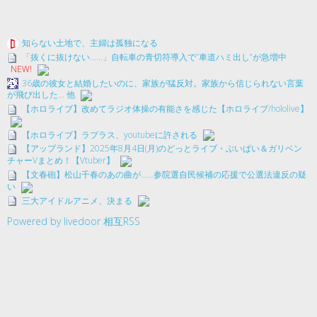
知らない土地で、主婦は孤独になる
「抜くに抜けない……」自転車の青切符導入で”車道ハミ出し”が急増中
NEW!
36歳の彼女と結婚したいのに、家族が猛反対。家族から信じられない言葉
が飛び出した… 他
【ホロライブ】改めてラジオ体操の有能さを感じた【ホロライブ/hololive】
【ホロライブ】ラプラス、youtubeに許される
【アップランド】2025年8月4日(月)のどっとライブ・ぶいぱい＆ガリベン
チャーVまとめ！【Vtuber】
【文春砲】松山千春のあの曲が……参院選自民候補の応援で公選法違反の疑
い
三大アイドルアニメ、決まる
Powered by livedoor 相互RSS