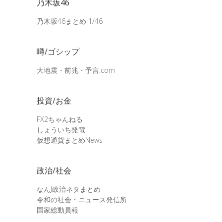
乃木坂46
乃木坂46まとめ 1/46
噂/ゴシップ
大地震・前兆・予言.com
投資/お金
FX2ちゃんねる
しょういち発電
仮想通貨まとめNews
政治/社会
なんJ政治ネタまとめ
令和の社会・ニュース発信所
国家総動員報