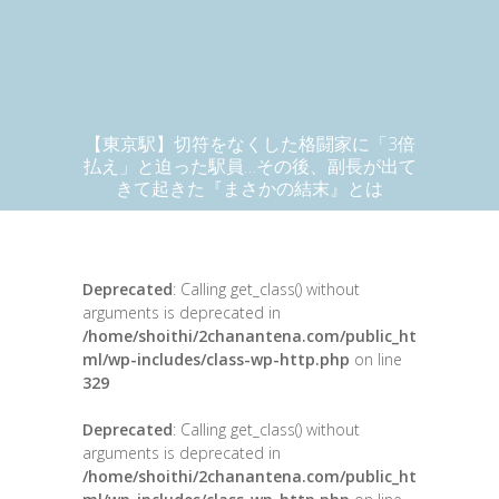
【東京駅】切符をなくした格闘家に「3倍
払え」と迫った駅員…その後、副長が出て
きて起きた『まさかの結末』とは
Deprecated
: Calling get_class() without
arguments is deprecated in
/home/shoithi/2chanantena.com/public_ht
ml/wp-includes/class-wp-http.php
on line
329
Deprecated
: Calling get_class() without
arguments is deprecated in
/home/shoithi/2chanantena.com/public_ht