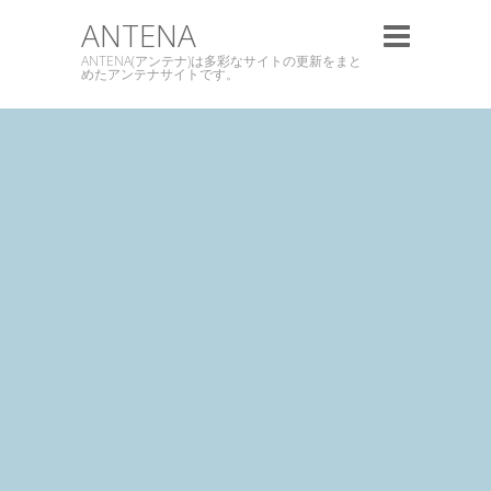
ANTENA
ANTENA(アンテナ)は多彩なサイトの更新をまと
めたアンテナサイトです。