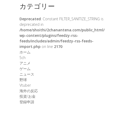
カテゴリー
Deprecated
: Constant FILTER_SANITIZE_STRING is
deprecated in
/home/shoithi/2chanantena.com/public_html/
wp-content/plugins/feedzy-rss-
feeds/includes/admin/feedzy-rss-feeds-
import.php
on line
2170
ホーム
5ch
アニメ
ゲーム
ニュース
野球
Vtuber
海外の反応
投資/お金
登録申請