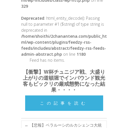
ml/wp-includes/class-wp-http.php
on line
329
Deprecated
: html_entity_decode(): Passing
null to parameter #1 ($string) of type string is
deprecated in
/home/shoithi/2chanantena.com/public_ht
ml/wp-content/plugins/feedzy-rss-
feeds/includes/abstract/feedzy-rss-feeds-
admin-abstract.php
on line
1180
Feed has no items.
【衝撃】W杯チュニジア戦、大盛り
上がりの道頓堀でインバウンド観光
客もビックリの厳戒態勢になった結
果・・・・
この記事を読む
←
【悲報】ベラルーシのルカシェンコ大統