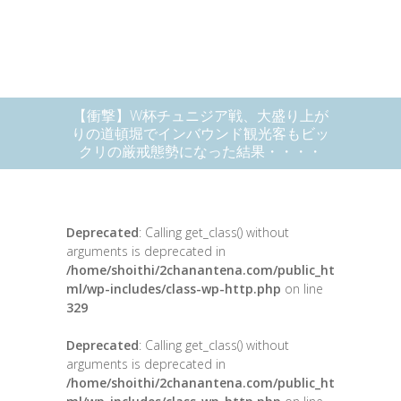
【衝撃】W杯チュニジア戦、大盛り上が
りの道頓堀でインバウンド観光客もビッ
クリの厳戒態勢になった結果・・・・
Deprecated
: Calling get_class() without
arguments is deprecated in
/home/shoithi/2chanantena.com/public_ht
ml/wp-includes/class-wp-http.php
on line
329
Deprecated
: Calling get_class() without
arguments is deprecated in
/home/shoithi/2chanantena.com/public_ht