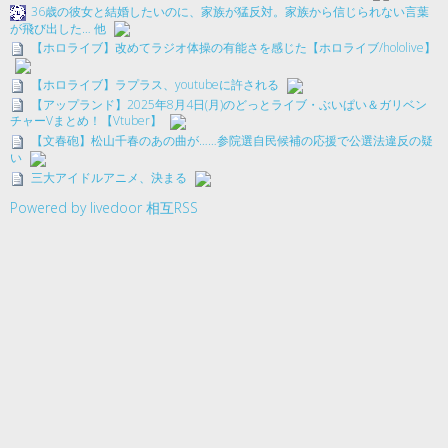
36歳の彼女と結婚したいのに、家族が猛反対。家族から信じられない言葉
が飛び出した… 他
【ホロライブ】改めてラジオ体操の有能さを感じた【ホロライブ/hololive】
【ホロライブ】ラプラス、youtubeに許される
【アップランド】2025年8月4日(月)のどっとライブ・ぶいぱい＆ガリベン
チャーVまとめ！【Vtuber】
【文春砲】松山千春のあの曲が……参院選自民候補の応援で公選法違反の疑
い
三大アイドルアニメ、決まる
Powered by livedoor 相互RSS