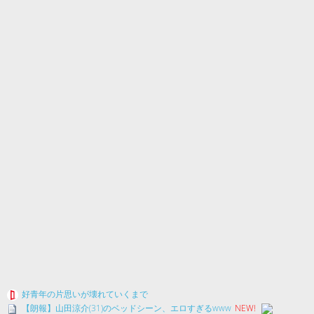
好青年の片思いが壊れていくまで
【朗報】山田涼介(31)のベッドシーン、エロすぎるwww
NEW!