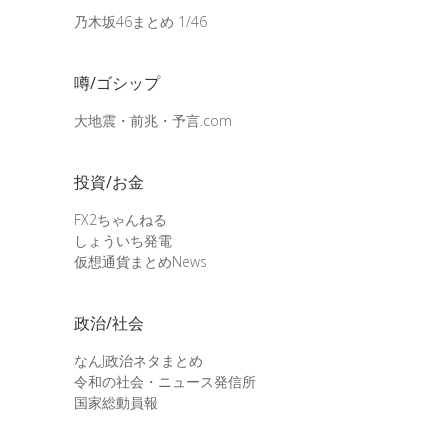
乃木坂46まとめ 1/46
噂/ゴシップ
大地震・前兆・予言.com
投資/お金
FX2ちゃんねる
しょういち発電
仮想通貨まとめNews
政治/社会
なんJ政治ネタまとめ
令和の社会・ニュース発信所
国家総動員報