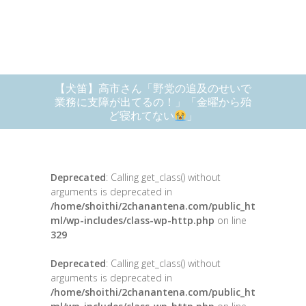
【犬笛】高市さん「野党の追及のせいで
業務に支障が出てるの！」「金曜から殆
ど寝れてない
」
Deprecated
: Calling get_class() without
arguments is deprecated in
/home/shoithi/2chanantena.com/public_ht
ml/wp-includes/class-wp-http.php
on line
329
Deprecated
: Calling get_class() without
arguments is deprecated in
/home/shoithi/2chanantena.com/public_ht