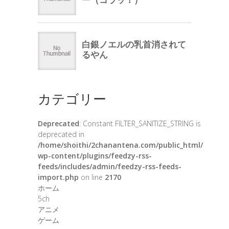
カテゴリー
Deprecated
: Constant FILTER_SANITIZE_STRING is
deprecated in
/home/shoithi/2chanantena.com/public_html/
wp-content/plugins/feedzy-rss-
feeds/includes/admin/feedzy-rss-feeds-
import.php
on line
2170
ホーム
5ch
アニメ
ゲーム