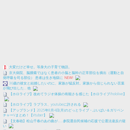
大変だけど幸せ。等身大の子育て物語。
京大病院、脳腫瘍ではなく患者の小脳と脳幹の正常部位を摘出（運動と自
発呼吸を司る部位） 患者は生き地獄に
NEW!
36歳の彼女と結婚したいのに、家族が猛反対。家族から信じられない言葉
が飛び出した… 他
【ホロライブ】改めてラジオ体操の有能さを感じた【ホロライブ/hololive】
【ホロライブ】ラプラス、youtubeに許される
【アップランド】2025年8月4日(月)のどっとライブ・ぶいぱい＆ガリベン
チャーVまとめ！【Vtuber】
【文春砲】松山千春のあの曲が……参院選自民候補の応援で公選法違反の疑
い