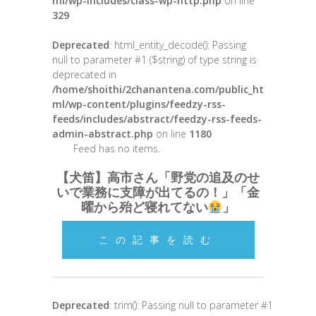
ml/wp-includes/class-wp-http.php
on line
329
Deprecated
: html_entity_decode(): Passing
null to parameter #1 ($string) of type string is
deprecated in
/home/shoithi/2chanantena.com/public_ht
ml/wp-content/plugins/feedzy-rss-
feeds/includes/abstract/feedzy-rss-feeds-
admin-abstract.php
on line
1180
Feed has no items.
【犬笛】高市さん「野党の追及のせ
いで業務に支障が出てるの！」「金
曜から殆ど寝れてない
」
この記事を読む
Deprecated
: trim(): Passing null to parameter #1