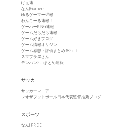
げぇ速
なんJGamers
ゆるゲーマー遅報
わんこーる速報！
ゲーハーKING速報
ゲームだらだら速報
ゲーム好きブログ
ゲーム情報オリジン
ゲーム感想・評価まとめ＠2ｃｈ
スマブラ屋さん
モンハン2chまとめ速報
サッカー
サッカーマニア
レオザフットボール日本代表監督推薦ブログ
スポーツ
なんJ PRIDE