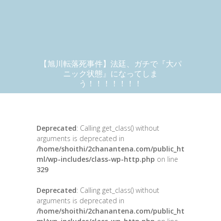
【旭川転落死事件】法廷、ガチで『大パ
ニック状態』になってしま
う！！！！！！！
Deprecated
: Calling get_class() without
arguments is deprecated in
/home/shoithi/2chanantena.com/public_ht
ml/wp-includes/class-wp-http.php
on line
329
Deprecated
: Calling get_class() without
arguments is deprecated in
/home/shoithi/2chanantena.com/public_ht