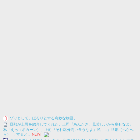
ゾッとして、ほろりとする奇妙な物語。
旦那が上司を紹介してくれた。上司『あんたさ、見苦しいから痩せなよ』
私「えっ（ポカーン）」上司『それ塩分高い食うなよ』私「…」旦那（へらへ
ら） → すると…
NEW!