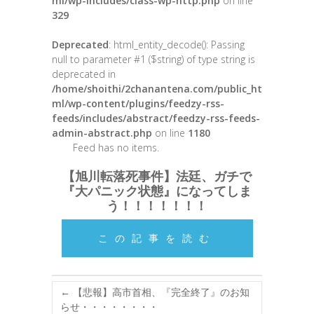
ml/wp-includes/class-wp-http.php
on line
329
Deprecated
: html_entity_decode(): Passing
null to parameter #1 ($string) of type string is
deprecated in
/home/shoithi/2chanantena.com/public_ht
ml/wp-content/plugins/feedzy-rss-
feeds/includes/abstract/feedzy-rss-feeds-
admin-abstract.php
on line
1180
Feed has no items.
【旭川転落死事件】法廷、ガチで
『大パニック状態』になってしま
う！！！！！！！
この記事を読む
←
【悲報】高市首相、『完全終了』のお知
らせ・・・・・・・・