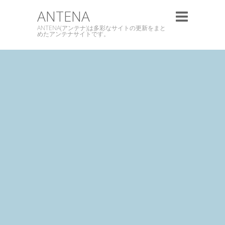
ANTENA
ANTENA(アンテナ)は多彩なサイトの更新をまと
めたアンテナサイトです。