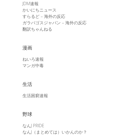
JDM速報
かいにちニュース
すらるど – 海外の反応
ガラパゴスジャパン – 海外の反応
翻訳ちゃんねる
漫画
ねいろ速報
マンガ中毒
生活
生活困窮速報
野球
なんJ PRIDE
なんJ（まとめては）いかんのか？