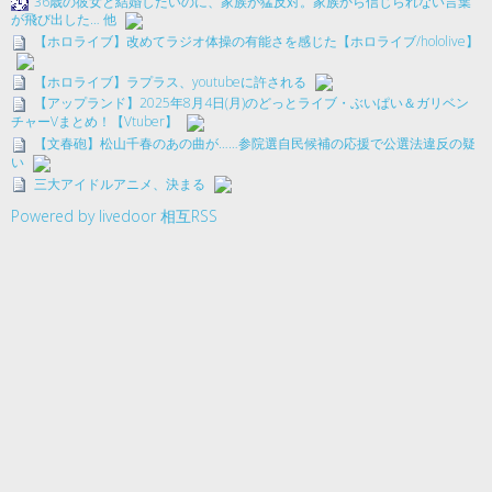
36歳の彼女と結婚したいのに、家族が猛反対。家族から信じられない言葉
が飛び出した… 他
【ホロライブ】改めてラジオ体操の有能さを感じた【ホロライブ/hololive】
【ホロライブ】ラプラス、youtubeに許される
【アップランド】2025年8月4日(月)のどっとライブ・ぶいぱい＆ガリベン
チャーVまとめ！【Vtuber】
【文春砲】松山千春のあの曲が……参院選自民候補の応援で公選法違反の疑
い
三大アイドルアニメ、決まる
Powered by livedoor 相互RSS