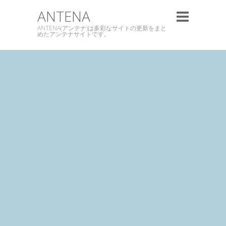
ANTENA
ANTENA(アンテナ)は多彩なサイトの更新をまと
めたアンテナサイトです。