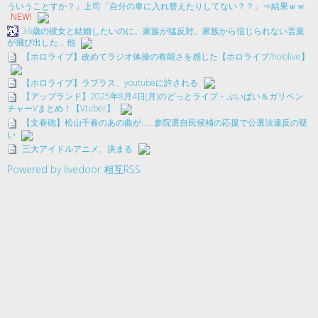
ういうことすか？」上司「自分の車に入れ替えたりしてない？？」⇒結果ｗｗ
NEW!
36歳の彼女と結婚したいのに、家族が猛反対。家族から信じられない言葉
が飛び出した… 他
【ホロライブ】改めてラジオ体操の有能さを感じた【ホロライブ/hololive】
【ホロライブ】ラプラス、youtubeに許される
【アップランド】2025年8月4日(月)のどっとライブ・ぶいぱい＆ガリベン
チャーVまとめ！【Vtuber】
【文春砲】松山千春のあの曲が……参院選自民候補の応援で公選法違反の疑
い
三大アイドルアニメ、決まる
Powered by livedoor 相互RSS