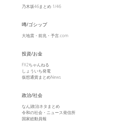
乃木坂46まとめ 1/46
噂/ゴシップ
大地震・前兆・予言.com
投資/お金
FX2ちゃんねる
しょういち発電
仮想通貨まとめNews
政治/社会
なんJ政治ネタまとめ
令和の社会・ニュース発信所
国家総動員報