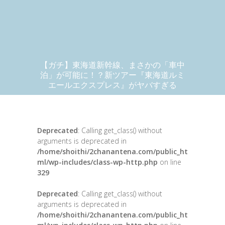
【ガチ】東海道新幹線、まさかの「車中
泊」が可能に！？新ツアー『東海道ルミ
エールエクスプレス』がヤバすぎる
Deprecated
: Calling get_class() without
arguments is deprecated in
/home/shoithi/2chanantena.com/public_ht
ml/wp-includes/class-wp-http.php
on line
329
Deprecated
: Calling get_class() without
arguments is deprecated in
/home/shoithi/2chanantena.com/public_ht