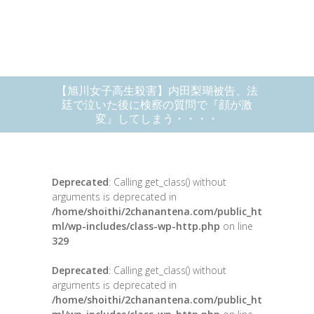
【旭川女子高生殺害】内田梨瑚被告、法
廷で泣いた後に検察の質問で『顔が激
変』してしまう・・・・
Deprecated
: Calling get_class() without
arguments is deprecated in
/home/shoithi/2chanantena.com/public_ht
ml/wp-includes/class-wp-http.php
on line
329
Deprecated
: Calling get_class() without
arguments is deprecated in
/home/shoithi/2chanantena.com/public_ht