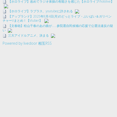
【ホロライブ】改めてラジオ体操の有能さを感じた【ホロライブ/hololive】
【ホロライブ】ラプラス、youtubeに許される
【アップランド】2025年8月4日(月)のどっとライブ・ぶいぱい＆ガリベン
チャーVまとめ！【Vtuber】
【文春砲】松山千春のあの曲が……参院選自民候補の応援で公選法違反の疑
い
三大アイドルアニメ、決まる
Powered by livedoor 相互RSS