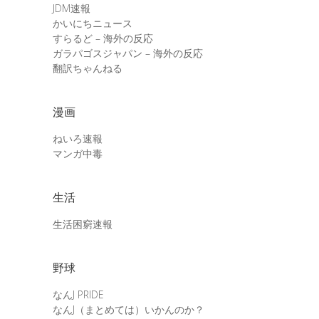
JDM速報
かいにちニュース
すらるど – 海外の反応
ガラパゴスジャパン – 海外の反応
翻訳ちゃんねる
漫画
ねいろ速報
マンガ中毒
生活
生活困窮速報
野球
なんJ PRIDE
なんJ（まとめては）いかんのか？