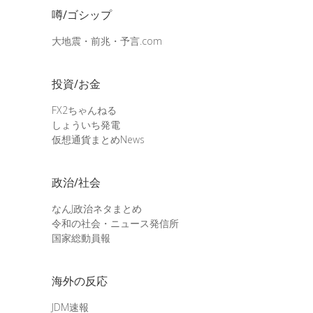
噂/ゴシップ
大地震・前兆・予言.com
投資/お金
FX2ちゃんねる
しょういち発電
仮想通貨まとめNews
政治/社会
なんJ政治ネタまとめ
令和の社会・ニュース発信所
国家総動員報
海外の反応
JDM速報