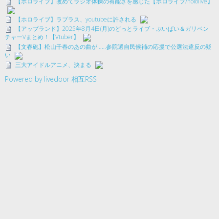
【ホロライブ】改めてラジオ体操の有能さを感じた【ホロライブ/hololive】
【ホロライブ】ラプラス、youtubeに許される
【アップランド】2025年8月4日(月)のどっとライブ・ぶいぱい＆ガリベン
チャーVまとめ！【Vtuber】
【文春砲】松山千春のあの曲が……参院選自民候補の応援で公選法違反の疑
い
三大アイドルアニメ、決まる
Powered by livedoor 相互RSS