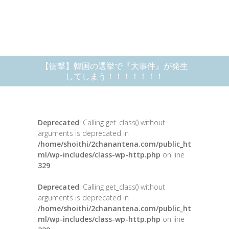
【衝撃】韓国の選挙で『大事件』が発生
してしまう！！！！！！！
Deprecated
: Calling get_class() without
arguments is deprecated in
/home/shoithi/2chanantena.com/public_ht
ml/wp-includes/class-wp-http.php
on line
329
Deprecated
: Calling get_class() without
arguments is deprecated in
/home/shoithi/2chanantena.com/public_ht
ml/wp-includes/class-wp-http.php
on line