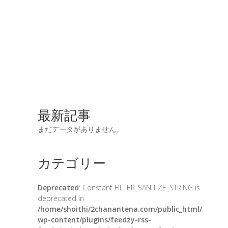
最新記事
まだデータがありません。
カテゴリー
Deprecated
: Constant FILTER_SANITIZE_STRING is
deprecated in
/home/shoithi/2chanantena.com/public_html/
wp-content/plugins/feedzy-rss-