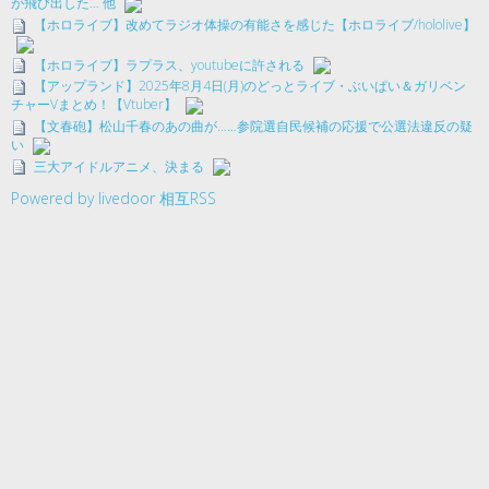
が飛び出した… 他
【ホロライブ】改めてラジオ体操の有能さを感じた【ホロライブ/hololive】
【ホロライブ】ラプラス、youtubeに許される
【アップランド】2025年8月4日(月)のどっとライブ・ぶいぱい＆ガリベン
チャーVまとめ！【Vtuber】
【文春砲】松山千春のあの曲が……参院選自民候補の応援で公選法違反の疑
い
三大アイドルアニメ、決まる
Powered by livedoor 相互RSS