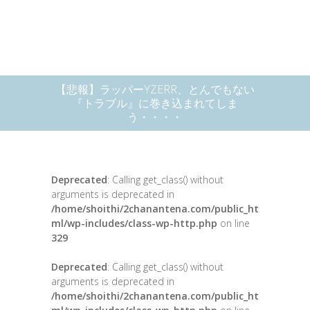
【悲報】ラッパーYZERR、とんでもない
『トラブル』に巻き込まれてしま
う・・・・
Deprecated
: Calling get_class() without
arguments is deprecated in
/home/shoithi/2chanantena.com/public_ht
ml/wp-includes/class-wp-http.php
on line
329
Deprecated
: Calling get_class() without
arguments is deprecated in
/home/shoithi/2chanantena.com/public_ht