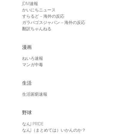
JDM速報
かいにちニュース
すらるど – 海外の反応
ガラパゴスジャパン – 海外の反応
翻訳ちゃんねる
漫画
ねいろ速報
マンガ中毒
生活
生活困窮速報
野球
なんJ PRIDE
なんJ（まとめては）いかんのか？