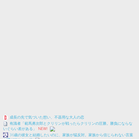
成長の先で気づいた想い、不器用な大人の恋
有識者「範馬勇次郎とクリリンが戦ったらクリリンの圧勝。勝負にならな
いぐらい差がある」
NEW!
36歳の彼女と結婚したいのに、家族が猛反対。家族から信じられない言葉