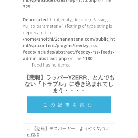
ml/wp-includes/class-wp-http.php
on line
329
Deprecated
: html_entity_decode(): Passing
null to parameter #1 ($string) of type string is
deprecated in
/home/shoithi/2chanantena.com/public_ht
ml/wp-content/plugins/feedzy-rss-
feeds/includes/abstract/feedzy-rss-feeds-
admin-abstract.php
on line
1180
Feed has no items.
【悲報】ラッパーYZERR、とんでも
ない『トラブル』に巻き込まれてし
まう・・・・
この記事を読む
←
【悲報】モスバーガー、ようやく気づい
た模様・・・・・