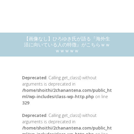
【画像なし】ひろゆき氏が語る『海外生
活に向いている人の特徴』がこちらｗｗ
ｗｗｗｗｗ
Deprecated
: Calling get_class() without
arguments is deprecated in
/home/shoithi/2chanantena.com/public_ht
ml/wp-includes/class-wp-http.php
on line
329
Deprecated
: Calling get_class() without
arguments is deprecated in
/home/shoithi/2chanantena.com/public_ht