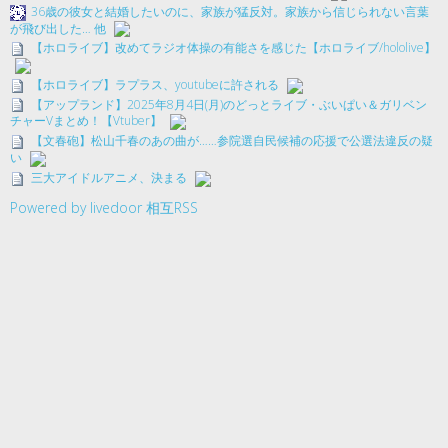
36歳の彼女と結婚したいのに、家族が猛反対。家族から信じられない言葉
が飛び出した… 他
【ホロライブ】改めてラジオ体操の有能さを感じた【ホロライブ/hololive】
【ホロライブ】ラプラス、youtubeに許される
【アップランド】2025年8月4日(月)のどっとライブ・ぶいぱい＆ガリベン
チャーVまとめ！【Vtuber】
【文春砲】松山千春のあの曲が……参院選自民候補の応援で公選法違反の疑
い
三大アイドルアニメ、決まる
Powered by livedoor 相互RSS