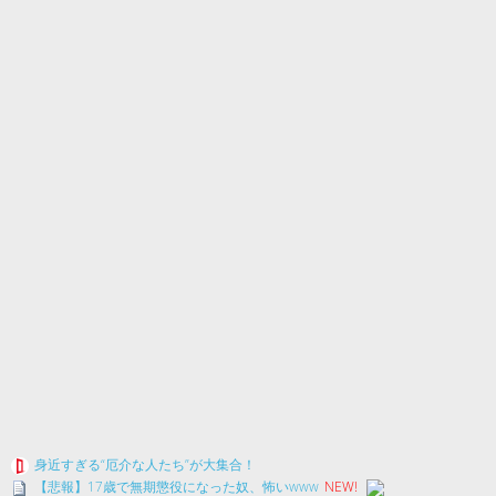
身近すぎる“厄介な人たち”が大集合！
【悲報】17歳で無期懲役になった奴、怖いwww
NEW!