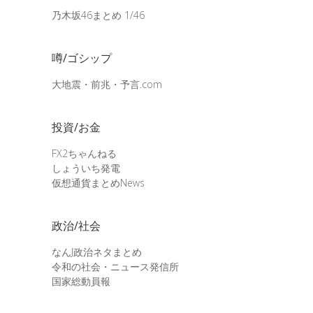
乃木坂46まとめ 1/46
噂/ゴシップ
大地震・前兆・予言.com
投資/お金
FX2ちゃんねる
しょういち発電
仮想通貨まとめNews
政治/社会
なんJ政治ネタまとめ
令和の社会・ニュース発信所
国家総動員報