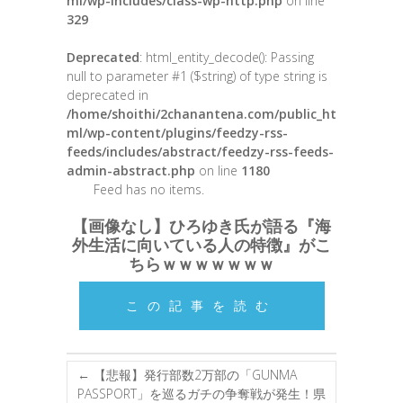
ml/wp-includes/class-wp-http.php
on line
329
Deprecated
: html_entity_decode(): Passing
null to parameter #1 ($string) of type string is
deprecated in
/home/shoithi/2chanantena.com/public_ht
ml/wp-content/plugins/feedzy-rss-
feeds/includes/abstract/feedzy-rss-feeds-
admin-abstract.php
on line
1180
Feed has no items.
【画像なし】ひろゆき氏が語る『海
外生活に向いている人の特徴』がこ
ちらｗｗｗｗｗｗｗ
この記事を読む
←
【悲報】発行部数2万部の「GUNMA
PASSPORT」を巡るガチの争奪戦が発生！県