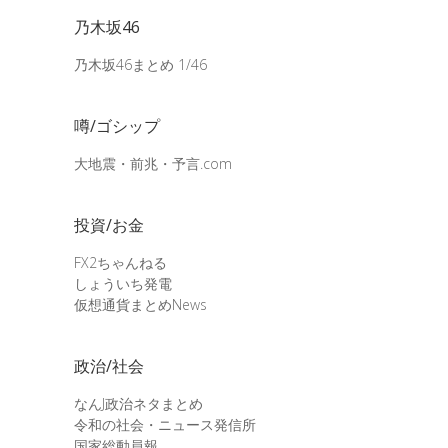
乃木坂46
乃木坂46まとめ 1/46
噂/ゴシップ
大地震・前兆・予言.com
投資/お金
FX2ちゃんねる
しょういち発電
仮想通貨まとめNews
政治/社会
なんJ政治ネタまとめ
令和の社会・ニュース発信所
国家総動員報