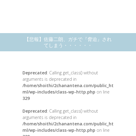
【悲報】佐藤二朗、ガチで『脅迫』され
てしまう・・・・・・
Deprecated
: Calling get_class() without
arguments is deprecated in
/home/shoithi/2chanantena.com/public_ht
ml/wp-includes/class-wp-http.php
on line
329
Deprecated
: Calling get_class() without
arguments is deprecated in
/home/shoithi/2chanantena.com/public_ht
ml/wp-includes/class-wp-http.php
on line