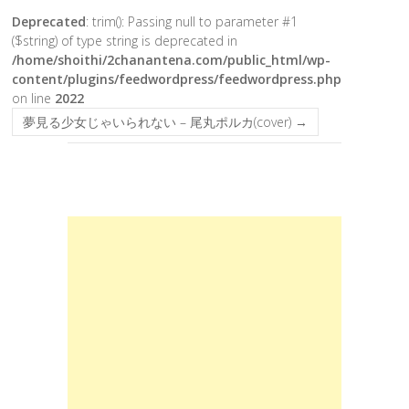
Deprecated
: trim(): Passing null to parameter #1
($string) of type string is deprecated in
/home/shoithi/2chanantena.com/public_html/wp-
content/plugins/feedwordpress/feedwordpress.php
on line
2022
夢見る少女じゃいられない – 尾丸ポルカ(cover)
→