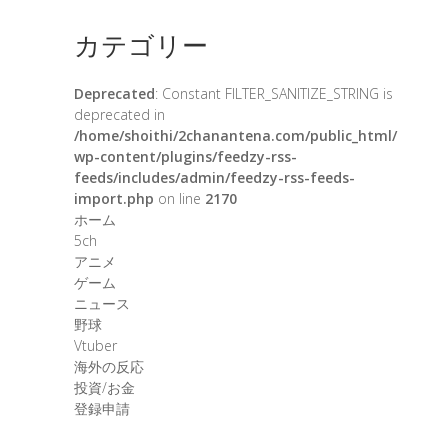
カテゴリー
Deprecated
: Constant FILTER_SANITIZE_STRING is
deprecated in
/home/shoithi/2chanantena.com/public_html/
wp-content/plugins/feedzy-rss-
feeds/includes/admin/feedzy-rss-feeds-
import.php
on line
2170
ホーム
5ch
アニメ
ゲーム
ニュース
野球
Vtuber
海外の反応
投資/お金
登録申請