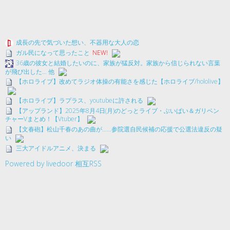
成長の先で気づいた想い、不器用な大人の恋
ガル民になって思ったこと
NEW!
36歳の彼女と結婚したいのに、家族が猛反対。家族から信じられない言葉
が飛び出した… 他
【ホロライブ】改めてラジオ体操の有能さを感じた【ホロライブ/hololive】
【ホロライブ】ラプラス、youtubeに許される
【アップランド】2025年8月4日(月)のどっとライブ・ぶいぱい＆ガリベン
チャーVまとめ！【Vtuber】
【文春砲】松山千春のあの曲が……参院選自民候補の応援で公選法違反の疑
い
三大アイドルアニメ、決まる
Powered by livedoor 相互RSS