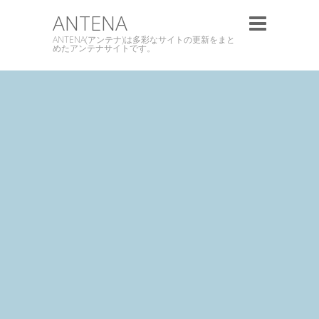
ANTENA
ANTENA(アンテナ)は多彩なサイトの更新をまと
めたアンテナサイトです。