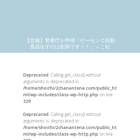
【悲報】警察庁が声明「ゲーセンで高額
景品出すのは犯罪です！！」←これ
Deprecated
: Calling get_class() without
arguments is deprecated in
/home/shoithi/2chanantena.com/public_ht
ml/wp-includes/class-wp-http.php
on line
329
Deprecated
: Calling get_class() without
arguments is deprecated in
/home/shoithi/2chanantena.com/public_ht
ml/wp-includes/class-wp-http.php
on line