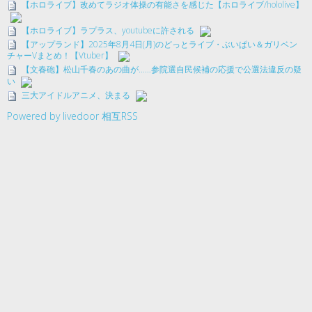
【ホロライブ】改めてラジオ体操の有能さを感じた【ホロライブ/hololive】
【ホロライブ】ラプラス、youtubeに許される
【アップランド】2025年8月4日(月)のどっとライブ・ぶいぱい＆ガリベン
チャーVまとめ！【Vtuber】
【文春砲】松山千春のあの曲が……参院選自民候補の応援で公選法違反の疑
い
三大アイドルアニメ、決まる
Powered by livedoor 相互RSS