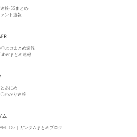
速報-SSまとめ-
ファント速報
BER
 VTuberまとめ速報
Tuberまとめ速報
メ
がとあにめ
メ〇わかり速報
ダム
DAM.LOG｜ガンダムまとめブログ