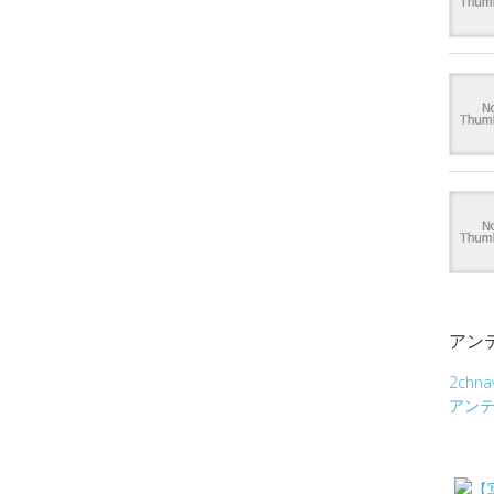
アン
2chna
アン