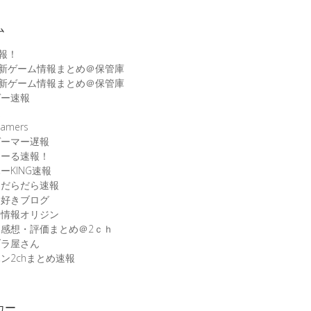
ム
速報！
最新ゲーム情報まとめ＠保管庫
最新ゲーム情報まとめ＠保管庫
ゲー速報
速
amers
ゲーマー遅報
こーる速報！
ーKING速報
ムだらだら速報
ム好きブログ
ム情報オリジン
感想・評価まとめ＠2ｃｈ
ブラ屋さん
ン2chまとめ速報
カー