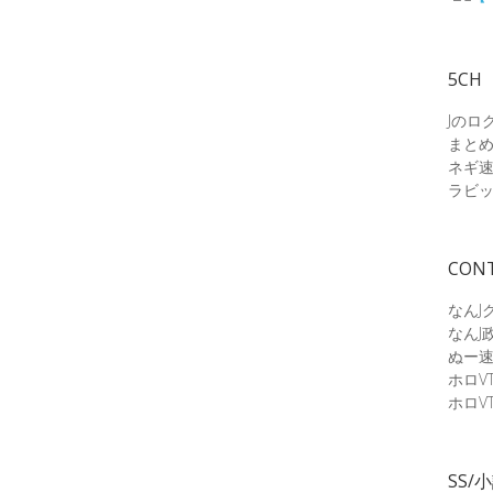
5CH
Jのロ
まと
ネギ
ラビ
CON
なんJ
なんJ
ぬー
ホロV
ホロV
SS/