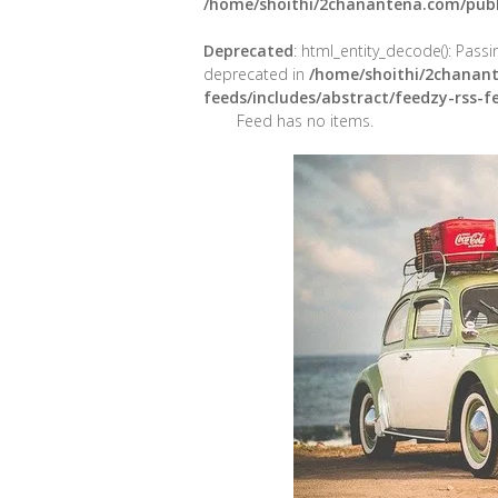
/home/shoithi/2chanantena.com/publ
Deprecated
: html_entity_decode(): Passin
deprecated in
/home/shoithi/2chanant
feeds/includes/abstract/feedzy-rss-
Feed has no items.