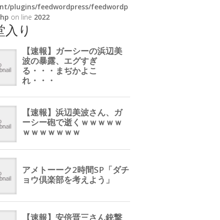
nt/plugins/feedwordpress/feedwordp
php
on line
2022
堂入り