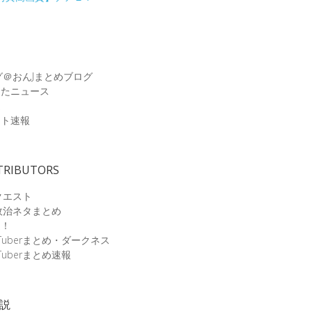
グ＠おんJまとめブログ
めたニュース
速
ット速報
TRIBUTORS
クエスト
政治ネタまとめ
速！
Tuberまとめ・ダークネス
Tuberまとめ速報
小説