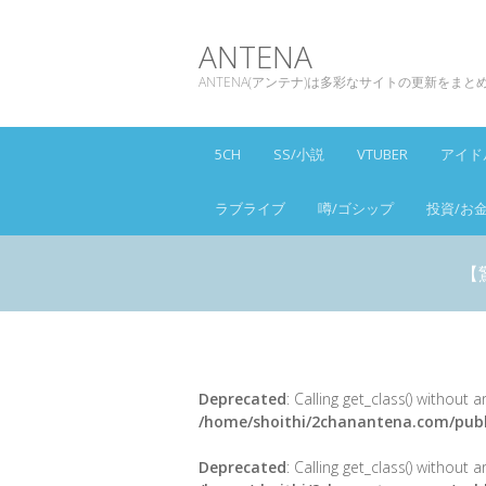
ANTENA
ANTENA(アンテナ)は多彩なサイトの更新をま
5CH
SS/小説
VTUBER
アイド
ラブライブ
噂/ゴシップ
投資/お
【
Deprecated
: Calling get_class() without
/home/shoithi/2chanantena.com/publ
Deprecated
: Calling get_class() without