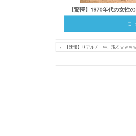
【驚愕】1970年代の女性
こ
←
【速報】リアルチー牛、現るｗｗｗｗ