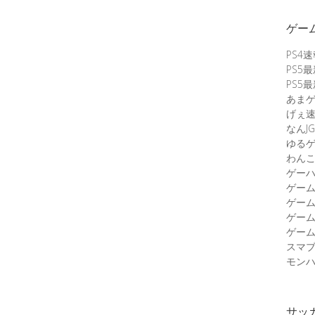
ゲー
PS4
PS5
PS5
あま
げぇ
なんJG
ゆる
わん
ゲーハ
ゲー
ゲー
ゲー
ゲーム
スマ
モンハ
サッ