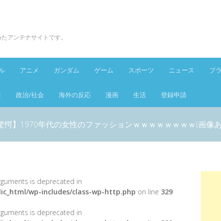
とめたアンテナサイトです。
ル
アニメ
ガンダム
ゲーム
スポーツ
ニュース
プ
金
政治/社会
海外の反応
漫画
生活
登録申請
驚愕】1970年代の女性のファッションｗｗｗｗｗｗｗｗ(画像あ
 arguments is deprecated in
ic_html/wp-includes/class-wp-http.php
on line
329
 arguments is deprecated in