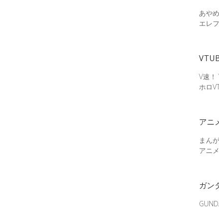
あやめ
エレ
VTU
V速！
ホロV
アニ
まん
アニ
ガン
GUN