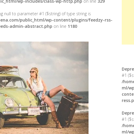
ic_html/wp-includes/class-wp-http.php
on line
329
g null to parameter #1 ($string) of type string is
ena.com/public_html/wp-content/plugins/feedzy-rss-
feeds-admin-abstract.php
on line
1180
Depre
#1 ($s
/home
ml/wp
conte
ress.
Depre
#1 ($s
/home
ml/wp