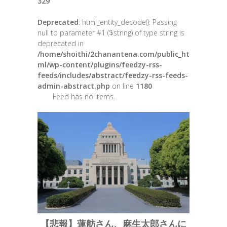
329
Deprecated
: html_entity_decode(): Passing
null to parameter #1 ($string) of type string is
deprecated in
/home/shoithi/2chanantena.com/public_ht
ml/wp-content/plugins/feedzy-rss-
feeds/includes/abstract/feedzy-rss-feeds-
admin-abstract.php
on line
1180
Feed has no items.
【悲報】蓮舫さん、麻生太郎さんに