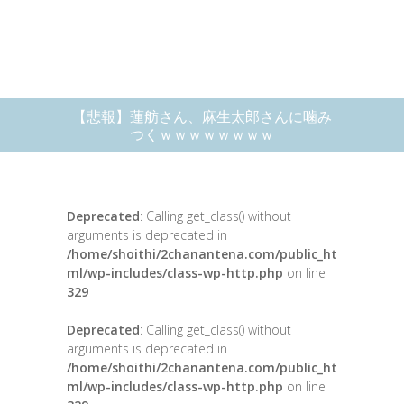
【悲報】蓮舫さん、麻生太郎さんに噛み
つくｗｗｗｗｗｗｗｗ
Deprecated
: Calling get_class() without
arguments is deprecated in
/home/shoithi/2chanantena.com/public_ht
ml/wp-includes/class-wp-http.php
on line
329
Deprecated
: Calling get_class() without
arguments is deprecated in
/home/shoithi/2chanantena.com/public_ht
ml/wp-includes/class-wp-http.php
on line