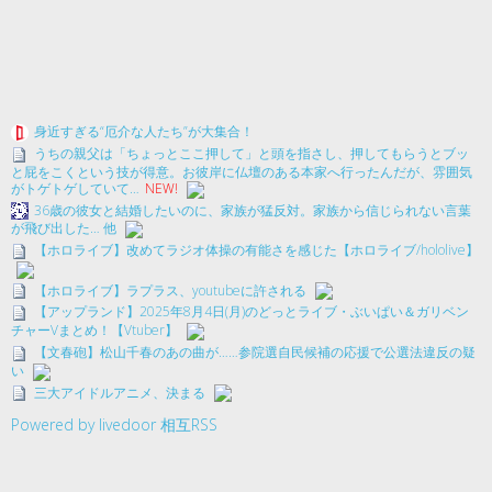
身近すぎる“厄介な人たち”が大集合！
うちの親父は「ちょっとここ押して」と頭を指さし、押してもらうとブッ
と屁をこくという技が得意。お彼岸に仏壇のある本家へ行ったんだが、雰囲気
がトゲトゲしていて…
NEW!
36歳の彼女と結婚したいのに、家族が猛反対。家族から信じられない言葉
が飛び出した… 他
【ホロライブ】改めてラジオ体操の有能さを感じた【ホロライブ/hololive】
【ホロライブ】ラプラス、youtubeに許される
【アップランド】2025年8月4日(月)のどっとライブ・ぶいぱい＆ガリベン
チャーVまとめ！【Vtuber】
【文春砲】松山千春のあの曲が……参院選自民候補の応援で公選法違反の疑
い
三大アイドルアニメ、決まる
Powered by livedoor 相互RSS