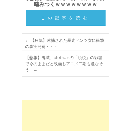
噛みつくｗｗｗｗｗｗｗｗ
この記事を読む
←
【狂気】逮捕された暴走ベンツ女に衝撃
の事実発覚・・・
【悲報】鬼滅、ufotableの「脱税」の影響
で今のままだと映画もアニメ二期も危なそ
う…
→