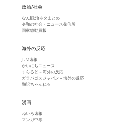
政治/社会
なんJ政治ネタまとめ
令和の社会・ニュース発信所
国家総動員報
海外の反応
JDM速報
かいにちニュース
すらるど – 海外の反応
ガラパゴスジャパン – 海外の反応
翻訳ちゃんねる
漫画
ねいろ速報
マンガ中毒