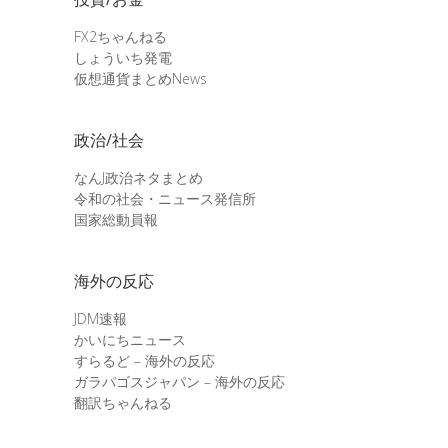
FX2ちゃんねる
しょういち発電
仮想通貨まとめNews
政治/社会
なんJ政治ネタまとめ
令和の社会・ニュース発信所
国家総動員報
海外の反応
JDM速報
かいにちニュース
すらるど – 海外の反応
ガラパゴスジャパン – 海外の反応
翻訳ちゃんねる