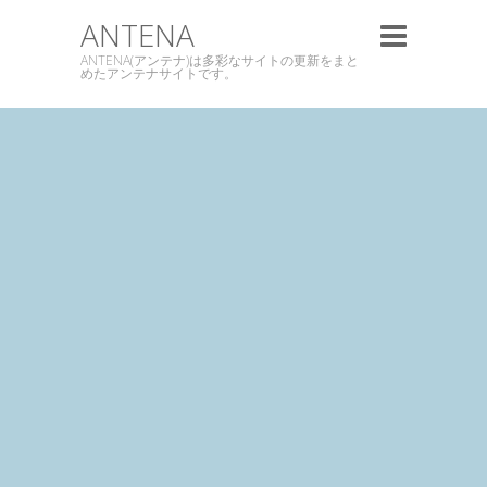
ANTENA
ANTENA(アンテナ)は多彩なサイトの更新をまと
めたアンテナサイトです。