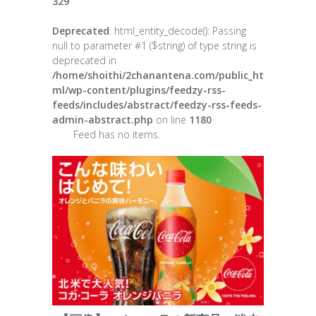
329
Deprecated
: html_entity_decode(): Passing
null to parameter #1 ($string) of type string is
deprecated in
/home/shoithi/2chanantena.com/public_ht
ml/wp-content/plugins/feedzy-rss-
feeds/includes/abstract/feedzy-rss-feeds-
admin-abstract.php
on line
1180
Feed has no items.