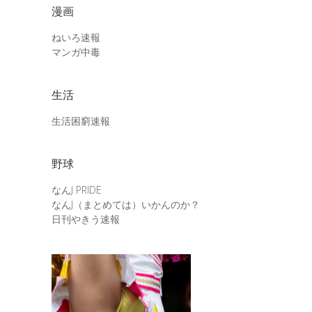
漫画
ねいろ速報
マンガ中毒
生活
生活困窮速報
野球
なんJ PRIDE
なんJ（まとめては）いかんのか？
日刊やきう速報