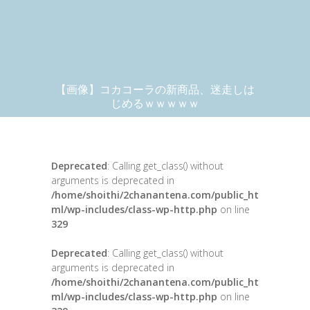
【画像】コカコーラの新商品、迷走しは
じめるｗｗｗｗｗ
Deprecated
: Calling get_class() without
arguments is deprecated in
/home/shoithi/2chanantena.com/public_ht
ml/wp-includes/class-wp-http.php
on line
329
Deprecated
: Calling get_class() without
arguments is deprecated in
/home/shoithi/2chanantena.com/public_ht
ml/wp-includes/class-wp-http.php
on line