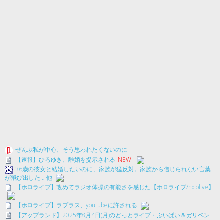
ぜんぶ私が中心、そう思われたくないのに
【速報】ひろゆき、離婚を提示される
NEW!
36歳の彼女と結婚したいのに、家族が猛反対。家族から信じられない言葉
が飛び出した… 他
【ホロライブ】改めてラジオ体操の有能さを感じた【ホロライブ/hololive】
【ホロライブ】ラプラス、youtubeに許される
【アップランド】2025年8月4日(月)のどっとライブ・ぶいぱい＆ガリベン