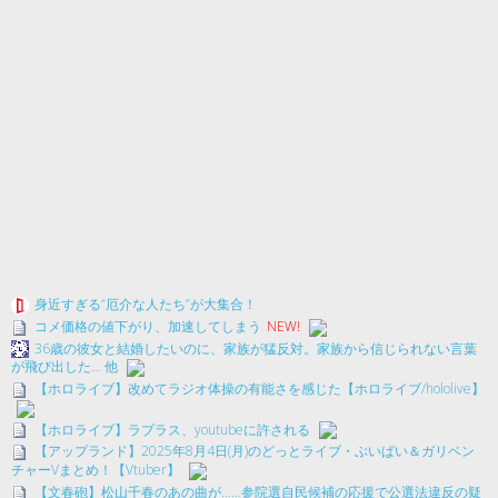
身近すぎる“厄介な人たち”が大集合！
コメ価格の値下がり、加速してしまう
NEW!
36歳の彼女と結婚したいのに、家族が猛反対。家族から信じられない言葉
が飛び出した… 他
【ホロライブ】改めてラジオ体操の有能さを感じた【ホロライブ/hololive】
【ホロライブ】ラプラス、youtubeに許される
【アップランド】2025年8月4日(月)のどっとライブ・ぶいぱい＆ガリベン
チャーVまとめ！【Vtuber】
【文春砲】松山千春のあの曲が……参院選自民候補の応援で公選法違反の疑