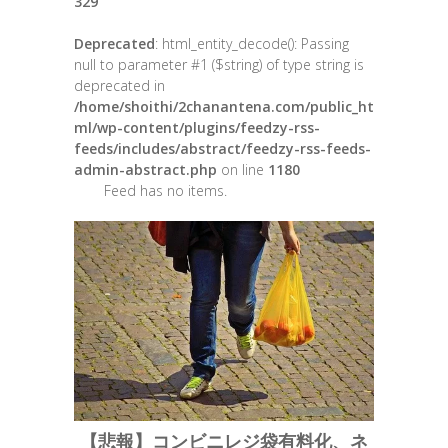
329
Deprecated
: html_entity_decode(): Passing
null to parameter #1 ($string) of type string is
deprecated in
/home/shoithi/2chanantena.com/public_ht
ml/wp-content/plugins/feedzy-rss-
feeds/includes/abstract/feedzy-rss-feeds-
admin-abstract.php
on line
1180
Feed has no items.
【悲報】コンビニレジ袋有料化、ネ