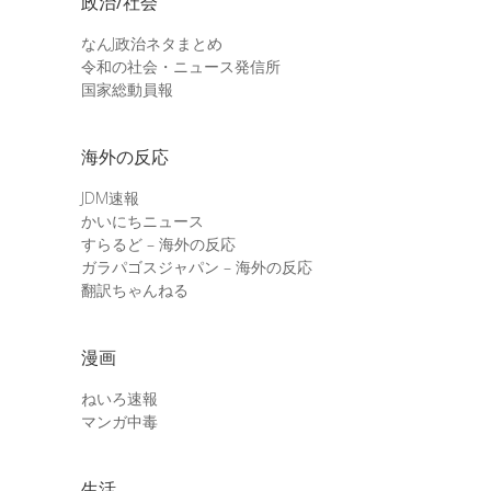
政治/社会
なんJ政治ネタまとめ
令和の社会・ニュース発信所
国家総動員報
海外の反応
JDM速報
かいにちニュース
すらるど – 海外の反応
ガラパゴスジャパン – 海外の反応
翻訳ちゃんねる
漫画
ねいろ速報
マンガ中毒
生活