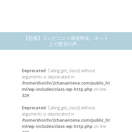
【悲報】コンビニレジ袋有料化、ネット
上で賛否の声……
Deprecated
: Calling get_class() without
arguments is deprecated in
/home/shoithi/2chanantena.com/public_ht
ml/wp-includes/class-wp-http.php
on line
329
Deprecated
: Calling get_class() without
arguments is deprecated in
/home/shoithi/2chanantena.com/public_ht
ml/wp-includes/class-wp-http.php
on line