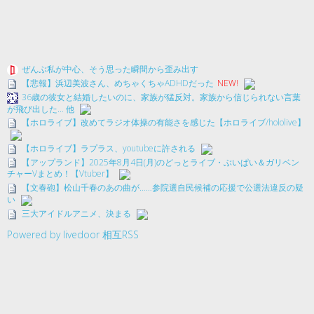
ぜんぶ私が中心、そう思った瞬間から歪み出す
【悲報】浜辺美波さん、めちゃくちゃADHDだった
NEW!
36歳の彼女と結婚したいのに、家族が猛反対。家族から信じられない言葉
が飛び出した… 他
【ホロライブ】改めてラジオ体操の有能さを感じた【ホロライブ/hololive】
【ホロライブ】ラプラス、youtubeに許される
【アップランド】2025年8月4日(月)のどっとライブ・ぶいぱい＆ガリベン
チャーVまとめ！【Vtuber】
【文春砲】松山千春のあの曲が……参院選自民候補の応援で公選法違反の疑
い
三大アイドルアニメ、決まる
Powered by livedoor 相互RSS