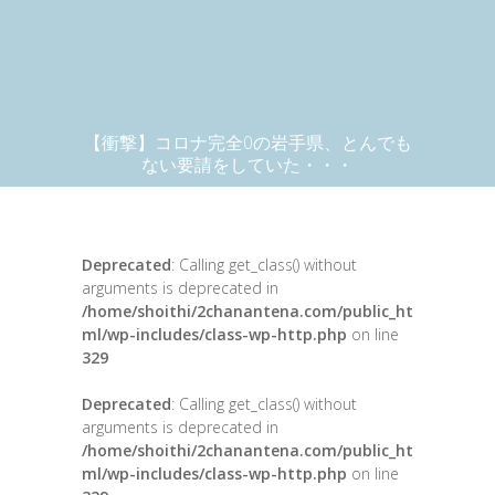
【衝撃】コロナ完全0の岩手県、とんでも
ない要請をしていた・・・
Deprecated
: Calling get_class() without
arguments is deprecated in
/home/shoithi/2chanantena.com/public_ht
ml/wp-includes/class-wp-http.php
on line
329
Deprecated
: Calling get_class() without
arguments is deprecated in
/home/shoithi/2chanantena.com/public_ht
ml/wp-includes/class-wp-http.php
on line