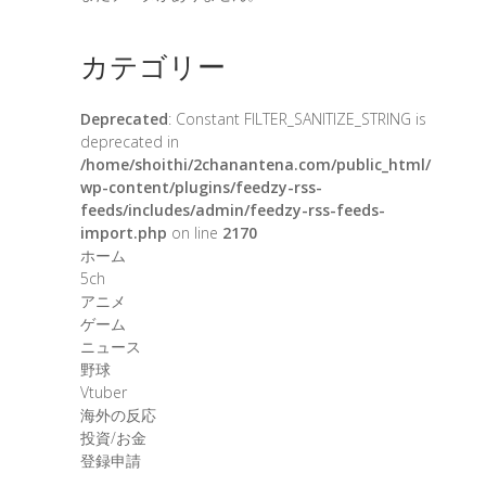
カテゴリー
Deprecated
: Constant FILTER_SANITIZE_STRING is
deprecated in
/home/shoithi/2chanantena.com/public_html/
wp-content/plugins/feedzy-rss-
feeds/includes/admin/feedzy-rss-feeds-
import.php
on line
2170
ホーム
5ch
アニメ
ゲーム
ニュース
野球
Vtuber
海外の反応
投資/お金
登録申請