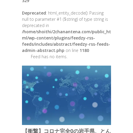
329
Deprecated
: html_entity_decode(): Passing
null to parameter #1 ($string) of type string is
deprecated in
/home/shoithi/2chanantena.com/public_ht
ml/wp-content/plugins/feedzy-rss-
feeds/includes/abstract/feedzy-rss-feeds-
admin-abstract.php
on line
1180
Feed has no items.
【衝撃】コロナ完全0の岩手県、とん