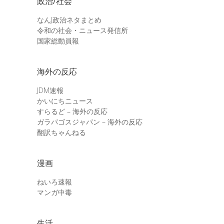
政治/社会
なんJ政治ネタまとめ
令和の社会・ニュース発信所
国家総動員報
海外の反応
JDM速報
かいにちニュース
すらるど – 海外の反応
ガラパゴスジャパン – 海外の反応
翻訳ちゃんねる
漫画
ねいろ速報
マンガ中毒
生活