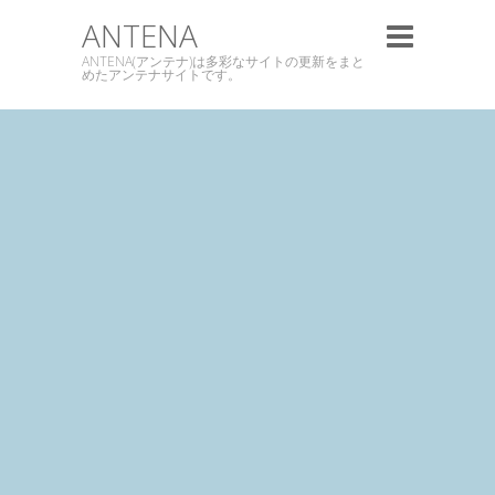
ANTENA
ANTENA(アンテナ)は多彩なサイトの更新をまと
めたアンテナサイトです。