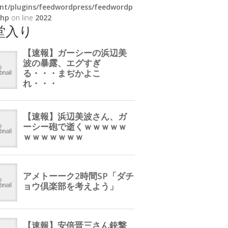
nt/plugins/feedwordpress/feedwordp
php
on line
2022
堂入り