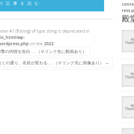
の記事を読む
conte
ress.
殿
meter #1 ($string) of type string is deprecated in
ic_html/wp-
wordpress.php
on line
2022
撃の内情を告白……（※リンク先に動画あり）
近くの通り、名前が変わる……（※リンク先に画像あり）
→