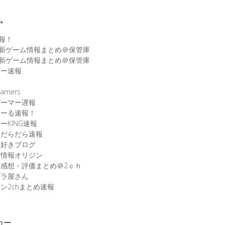
ム
速報！
最新ゲーム情報まとめ＠保管庫
最新ゲーム情報まとめ＠保管庫
ゲー速報
速
amers
ゲーマー遅報
こーる速報！
ーKING速報
ムだらだら速報
ム好きブログ
ム情報オリジン
感想・評価まとめ＠2ｃｈ
ブラ屋さん
ン2chまとめ速報
カー