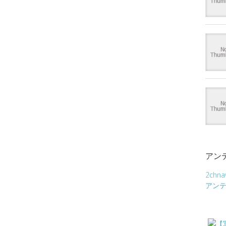
アン
2chna
アン