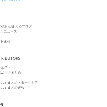
グ＠おんJまとめブログ
めたニュース
速
ット速報
TRIBUTORS
クエスト
政治ネタまとめ
速！
Tuberまとめ・ダークネス
Tuberまとめ速報
小説