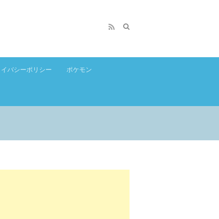
ライバシーポリシー
ポケモン