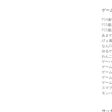
ゲー
PS4
PS5
PS5
あま
げぇ
なんJG
ゆる
わん
ゲーハ
ゲー
ゲー
ゲー
ゲーム
スマ
モンハ
サッ