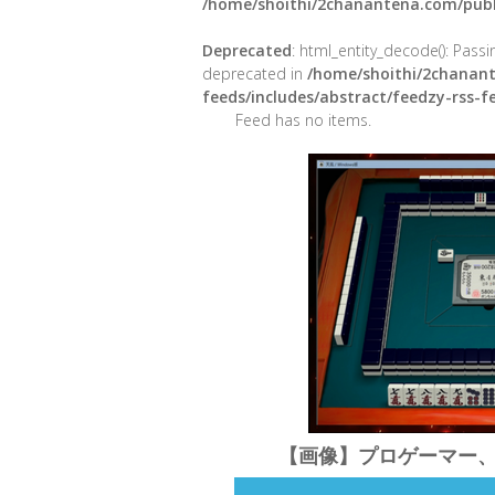
/home/shoithi/2chanantena.com/publ
Deprecated
: html_entity_decode(): Passin
deprecated in
/home/shoithi/2chanant
feeds/includes/abstract/feedzy-rss-
Feed has no items.
【画像】プロゲーマー