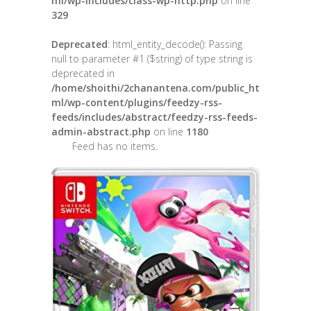
ml/wp-includes/class-wp-http.php
on line
329
Deprecated
: html_entity_decode(): Passing
null to parameter #1 ($string) of type string is
deprecated in
/home/shoithi/2chanantena.com/public_ht
ml/wp-content/plugins/feedzy-rss-
feeds/includes/abstract/feedzy-rss-feeds-
admin-abstract.php
on line
1180
Feed has no items.