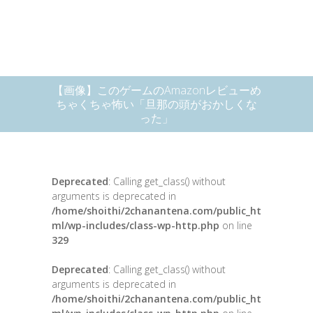
【画像】このゲームのAmazonレビューめ
ちゃくちゃ怖い「旦那の頭がおかしくな
った」
Deprecated
: Calling get_class() without
arguments is deprecated in
/home/shoithi/2chanantena.com/public_ht
ml/wp-includes/class-wp-http.php
on line
329
Deprecated
: Calling get_class() without
arguments is deprecated in
/home/shoithi/2chanantena.com/public_ht