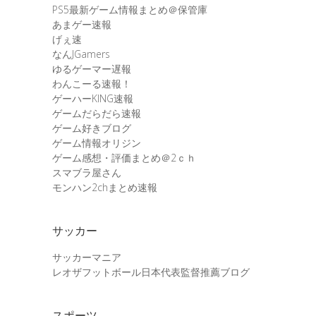
PS5最新ゲーム情報まとめ＠保管庫
あまゲー速報
げぇ速
なんJGamers
ゆるゲーマー遅報
わんこーる速報！
ゲーハーKING速報
ゲームだらだら速報
ゲーム好きブログ
ゲーム情報オリジン
ゲーム感想・評価まとめ＠2ｃｈ
スマブラ屋さん
モンハン2chまとめ速報
サッカー
サッカーマニア
レオザフットボール日本代表監督推薦ブログ
スポーツ