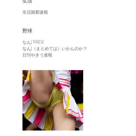
生活
生活困窮速報
野球
なんJ PRIDE
なんJ（まとめては）いかんのか？
日刊やきう速報