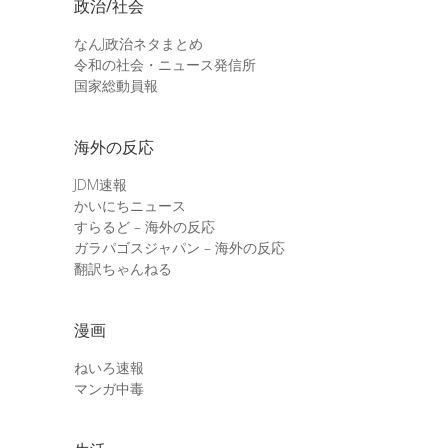
政治/社会
なんJ政治ネタまとめ
令和の社会・ニュース発信所
国家総動員報
海外の反応
JDM速報
かいにちニュース
すらるど – 海外の反応
ガラパゴスジャパン – 海外の反応
翻訳ちゃんねる
漫画
ねいろ速報
マンガ中毒