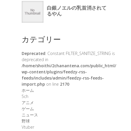
カテゴリー
Deprecated
: Constant FILTER_SANITIZE_STRING is
deprecated in
/home/shoithi/2chanantena.com/public_html/
wp-content/plugins/feedzy-rss-
feeds/includes/admin/feedzy-rss-feeds-
import.php
on line
2170
ホーム
5ch
アニメ
ゲーム
ニュース
野球
Vtuber