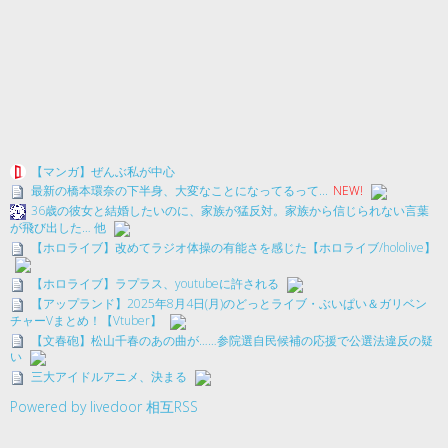
【マンガ】ぜんぶ私が中心
最新の橋本環奈の下半身、大変なことになってるって...
NEW!
36歳の彼女と結婚したいのに、家族が猛反対。家族から信じられない言葉
が飛び出した… 他
【ホロライブ】改めてラジオ体操の有能さを感じた【ホロライブ/hololive】
【ホロライブ】ラプラス、youtubeに許される
【アップランド】2025年8月4日(月)のどっとライブ・ぶいぱい＆ガリベン
チャーVまとめ！【Vtuber】
【文春砲】松山千春のあの曲が……参院選自民候補の応援で公選法違反の疑
い
三大アイドルアニメ、決まる
Powered by livedoor 相互RSS