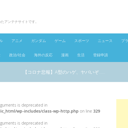
とめたアンテナサイトです。
ル
アニメ
ガンダム
ゲーム
スポーツ
ニュース
プ
金
政治/社会
海外の反応
漫画
生活
登録申請
【コロナ悲報】A型のハゲ、ヤバいぞ……
 arguments is deprecated in
ic_html/wp-includes/class-wp-http.php
on line
329
 arguments is deprecated in