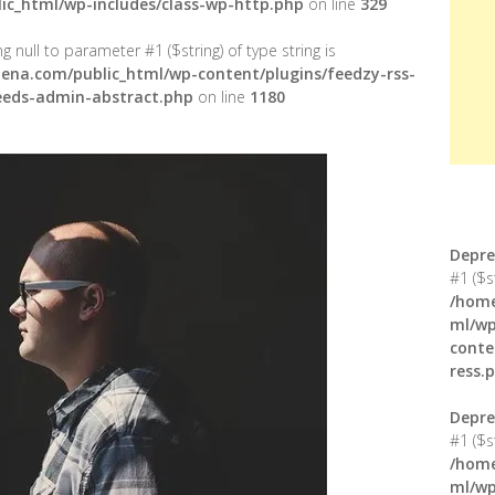
ic_html/wp-includes/class-wp-http.php
on line
329
g null to parameter #1 ($string) of type string is
ena.com/public_html/wp-content/plugins/feedzy-rss-
feeds-admin-abstract.php
on line
1180
Depre
#1 ($s
/home
ml/wp
conte
ress.
Depre
#1 ($s
/home
ml/wp