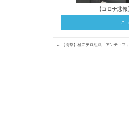
【コロナ悲報
こ
←
【衝撃】極左テロ組織「アンティファ