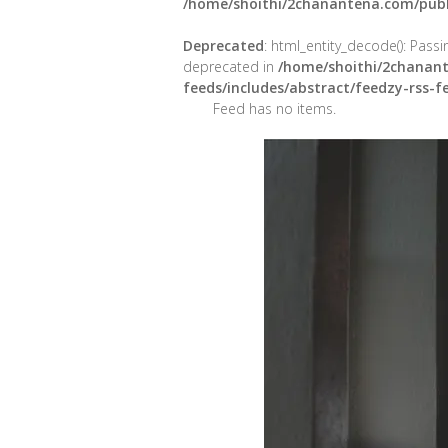
/home/shoithi/2chanantena.com/publ
Deprecated
: html_entity_decode(): Passin
deprecated in
/home/shoithi/2chanant
feeds/includes/abstract/feedzy-rss-
Feed has no items.