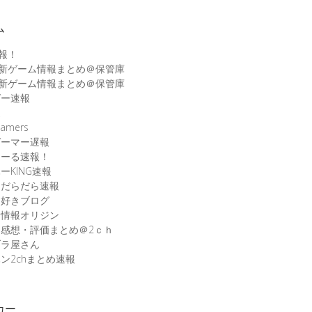
ム
速報！
最新ゲーム情報まとめ＠保管庫
最新ゲーム情報まとめ＠保管庫
ゲー速報
速
amers
ゲーマー遅報
こーる速報！
ーKING速報
ムだらだら速報
ム好きブログ
ム情報オリジン
感想・評価まとめ＠2ｃｈ
ブラ屋さん
ン2chまとめ速報
カー