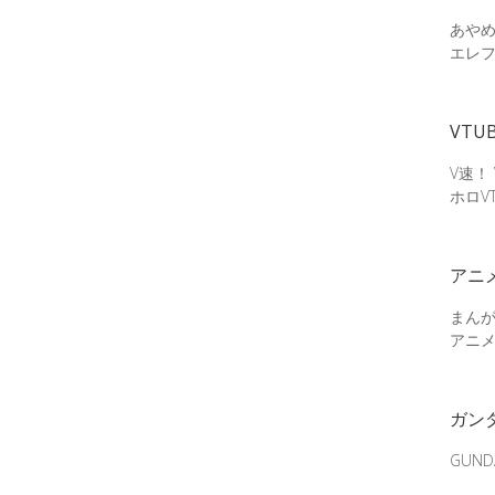
あやめ
エレ
VTU
V速！
ホロV
アニ
まん
アニ
ガン
GUN