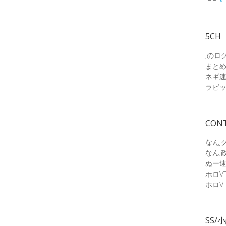
5CH
Jのロ
まと
ネギ
ラビ
CON
なんJ
なんJ
ぬー
ホロV
ホロV
SS/