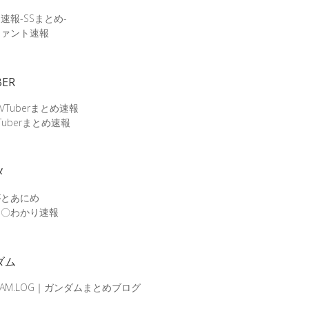
速報-SSまとめ-
ファント速報
BER
 VTuberまとめ速報
Tuberまとめ速報
メ
がとあにめ
メ〇わかり速報
ダム
DAM.LOG｜ガンダムまとめブログ