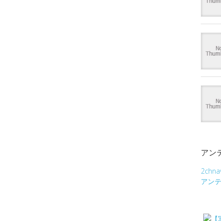
アン
2chna
アン