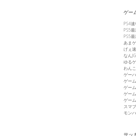
ゲー
PS4
PS5
PS5
あま
げぇ
なんJG
ゆる
わん
ゲーハ
ゲー
ゲー
ゲー
ゲーム
スマ
モンハ
サッ