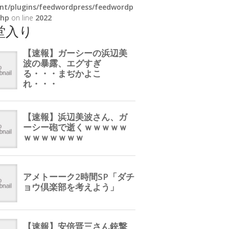
nt/plugins/feedwordpress/feedwordp
php
on line
2022
堂入り