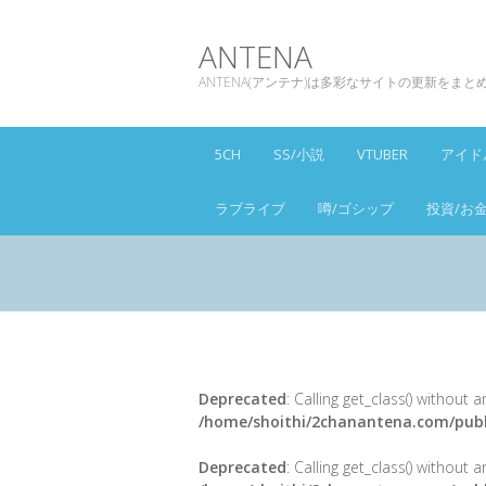
ANTENA
ANTENA(アンテナ)は多彩なサイトの更新をま
5CH
SS/小説
VTUBER
アイド
ラブライブ
噂/ゴシップ
投資/お
Deprecated
: Calling get_class() without
/home/shoithi/2chanantena.com/publ
Deprecated
: Calling get_class() without