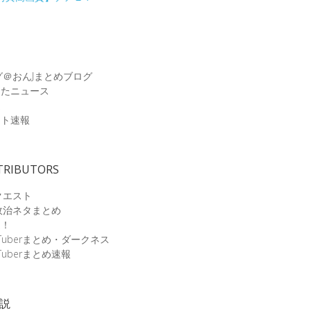
グ＠おんJまとめブログ
めたニュース
速
ット速報
TRIBUTORS
クエスト
政治ネタまとめ
速！
Tuberまとめ・ダークネス
Tuberまとめ速報
小説