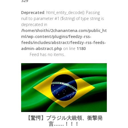
329
Deprecated
: html_entity_decode(): Passing
null to parameter #1 ($string) of type string is
deprecated in
/home/shoithi/2chanantena.com/public_ht
ml/wp-content/plugins/feedzy-rss-
feeds/includes/abstract/feedzy-rss-feeds-
admin-abstract.php
on line
1180
Feed has no items.
【驚愕】ブラジル大統領、衝撃発
言……！！！