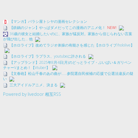
【マンガ】バラシ屋トシヤの漫画セレクション
【鉄鍋のジャン】やっぱダメだってこの漫画のアニメ化！
NEW!
36歳の彼女と結婚したいのに、家族が猛反対。家族から信じられない言葉
が飛び出した… 他
【ホロライブ】改めてラジオ体操の有能さを感じた【ホロライブ/hololive】
【ホロライブ】ラプラス、youtubeに許される
【アップランド】2025年8月4日(月)のどっとライブ・ぶいぱい＆ガリベン
チャーVまとめ！【Vtuber】
【文春砲】松山千春のあの曲が……参院選自民候補の応援で公選法違反の疑
い
三大アイドルアニメ、決まる
Powered by livedoor 相互RSS