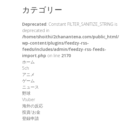
カテゴリー
Deprecated
: Constant FILTER_SANITIZE_STRING is
deprecated in
/home/shoithi/2chanantena.com/public_html/
wp-content/plugins/feedzy-rss-
feeds/includes/admin/feedzy-rss-feeds-
import.php
on line
2170
ホーム
5ch
アニメ
ゲーム
ニュース
野球
Vtuber
海外の反応
投資/お金
登録申請