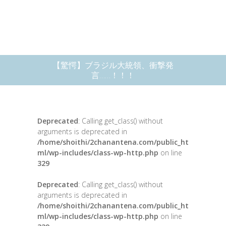
【驚愕】ブラジル大統領、衝撃発
言……！！！
Deprecated
: Calling get_class() without
arguments is deprecated in
/home/shoithi/2chanantena.com/public_ht
ml/wp-includes/class-wp-http.php
on line
329
Deprecated
: Calling get_class() without
arguments is deprecated in
/home/shoithi/2chanantena.com/public_ht
ml/wp-includes/class-wp-http.php
on line