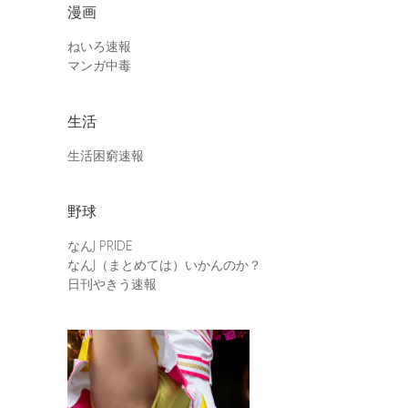
漫画
ねいろ速報
マンガ中毒
生活
生活困窮速報
野球
なんJ PRIDE
なんJ（まとめては）いかんのか？
日刊やきう速報