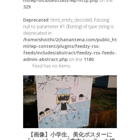
ml/wp-includes/class-wp-http.php
on line
329
Deprecated
: html_entity_decode(): Passing
null to parameter #1 ($string) of type string is
deprecated in
/home/shoithi/2chanantena.com/public_ht
ml/wp-content/plugins/feedzy-rss-
feeds/includes/abstract/feedzy-rss-feeds-
admin-abstract.php
on line
1180
Feed has no items.
【画像】小学生、美化ポスターに