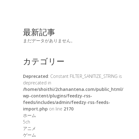
最新記事
まだデータがありません。
カテゴリー
Deprecated
: Constant FILTER_SANITIZE_STRING is
deprecated in
/home/shoithi/2chanantena.com/public_html/
wp-content/plugins/feedzy-rss-
feeds/includes/admin/feedzy-rss-feeds-
import.php
on line
2170
ホーム
5ch
アニメ
ゲーム