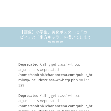
【画像】小学生、美化ポスターに「カー
ビィ」と「東方キャラ」を描いてしまう
ｗｗｗｗ
Deprecated
: Calling get_class() without
arguments is deprecated in
/home/shoithi/2chanantena.com/public_ht
ml/wp-includes/class-wp-http.php
on line
329
Deprecated
: Calling get_class() without
arguments is deprecated in
/home/shoithi/2chanantena.com/public_ht