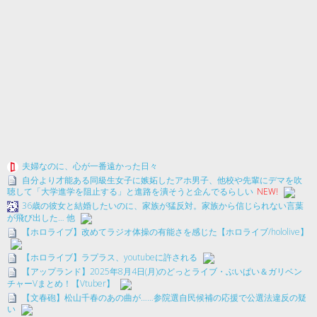
夫婦なのに、心が一番遠かった日々
自分より才能ある同級生女子に嫉妬したアホ男子、他校や先輩にデマを吹
聴して「大学進学を阻止する」と進路を潰そうと企んでるらしい
NEW!
36歳の彼女と結婚したいのに、家族が猛反対。家族から信じられない言葉
が飛び出した… 他
【ホロライブ】改めてラジオ体操の有能さを感じた【ホロライブ/hololive】
【ホロライブ】ラプラス、youtubeに許される
【アップランド】2025年8月4日(月)のどっとライブ・ぶいぱい＆ガリベン
チャーVまとめ！【Vtuber】
【文春砲】松山千春のあの曲が……参院選自民候補の応援で公選法違反の疑
い