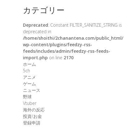
カテゴリー
Deprecated
: Constant FILTER_SANITIZE_STRING is
deprecated in
/home/shoithi/2chanantena.com/public_html/
wp-content/plugins/feedzy-rss-
feeds/includes/admin/feedzy-rss-feeds-
import.php
on line
2170
ホーム
5ch
アニメ
ゲーム
ニュース
野球
Vtuber
海外の反応
投資/お金
登録申請