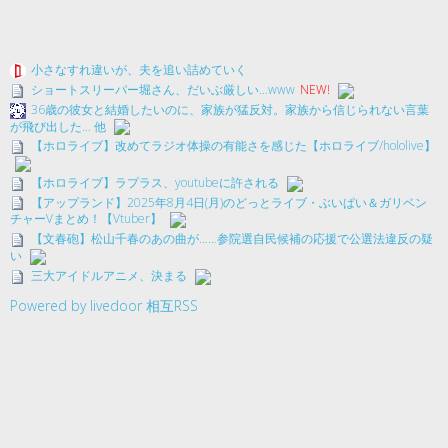
小さなすれ違いが、夫を追い詰めていく
ショートスリーパー堀さん、だいぶ厳しい…www
NEW!
36歳の彼女と結婚したいのに、家族が猛反対。家族から信じられない言葉
が飛び出した… 他
【ホロライブ】改めてラジオ体操の有能さを感じた【ホロライブ/hololive】
【ホロライブ】ラプラス、youtubeに許される
【アップランド】2025年8月4日(月)のどっとライブ・ぶいぱい＆ガリベン
チャーVまとめ！【Vtuber】
【文春砲】松山千春のあの曲が……参院選自民候補の応援で公選法違反の疑
い
三大アイドルアニメ、決まる
Powered by livedoor 相互RSS