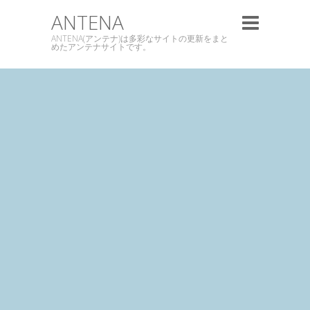
ANTENA
ANTENA(アンテナ)は多彩なサイトの更新をまと
めたアンテナサイトです。