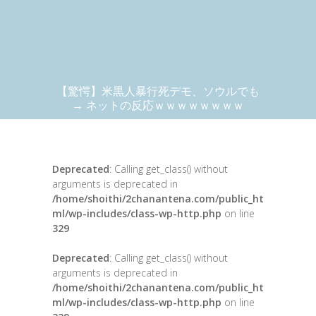
【驚愕】米黒人暴行死デモ、ソウルでも
→ ネットの反応ｗｗｗｗｗｗｗｗ
Deprecated
: Calling get_class() without
arguments is deprecated in
/home/shoithi/2chanantena.com/public_ht
ml/wp-includes/class-wp-http.php
on line
329
Deprecated
: Calling get_class() without
arguments is deprecated in
/home/shoithi/2chanantena.com/public_ht
ml/wp-includes/class-wp-http.php
on line