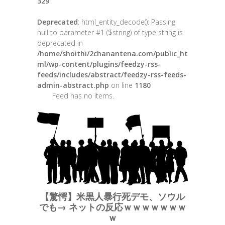
329
Deprecated
: html_entity_decode(): Passing
null to parameter #1 ($string) of type string is
deprecated in
/home/shoithi/2chanantena.com/public_ht
ml/wp-content/plugins/feedzy-rss-
feeds/includes/abstract/feedzy-rss-feeds-
admin-abstract.php
on line
1180
Feed has no items.
【驚愕】米黒人暴行死デモ、ソウル
でも→ ネットの反応ｗｗｗｗｗｗｗ
ｗ