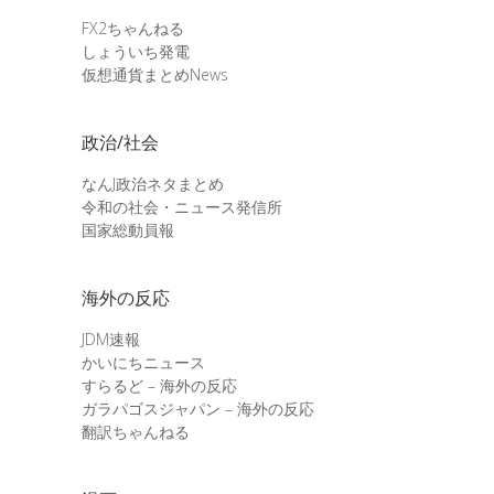
FX2ちゃんねる
しょういち発電
仮想通貨まとめNews
政治/社会
なんJ政治ネタまとめ
令和の社会・ニュース発信所
国家総動員報
海外の反応
JDM速報
かいにちニュース
すらるど – 海外の反応
ガラパゴスジャパン – 海外の反応
翻訳ちゃんねる