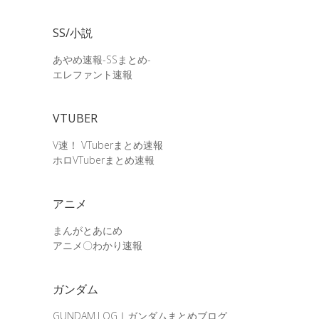
SS/小説
あやめ速報-SSまとめ-
エレファント速報
VTUBER
V速！ VTuberまとめ速報
ホロVTuberまとめ速報
アニメ
まんがとあにめ
アニメ〇わかり速報
ガンダム
GUNDAM.LOG｜ガンダムまとめブログ