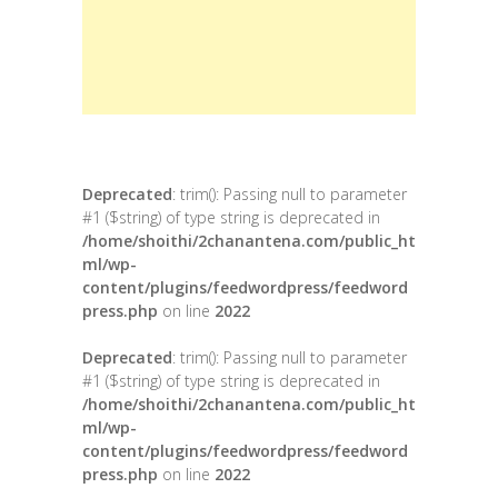
Deprecated
: trim(): Passing null to parameter
#1 ($string) of type string is deprecated in
/home/shoithi/2chanantena.com/public_ht
ml/wp-
content/plugins/feedwordpress/feedword
press.php
on line
2022
Deprecated
: trim(): Passing null to parameter
#1 ($string) of type string is deprecated in
/home/shoithi/2chanantena.com/public_ht
ml/wp-
content/plugins/feedwordpress/feedword
press.php
on line
2022