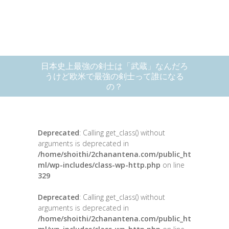
日本史上最強の剣士は「武蔵」なんだろ
うけど欧米で最強の剣士って誰になる
の？
Deprecated
: Calling get_class() without
arguments is deprecated in
/home/shoithi/2chanantena.com/public_ht
ml/wp-includes/class-wp-http.php
on line
329
Deprecated
: Calling get_class() without
arguments is deprecated in
/home/shoithi/2chanantena.com/public_ht