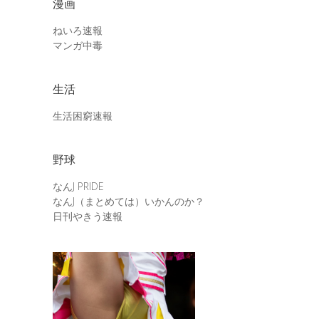
漫画
ねいろ速報
マンガ中毒
生活
生活困窮速報
野球
なんJ PRIDE
なんJ（まとめては）いかんのか？
日刊やきう速報