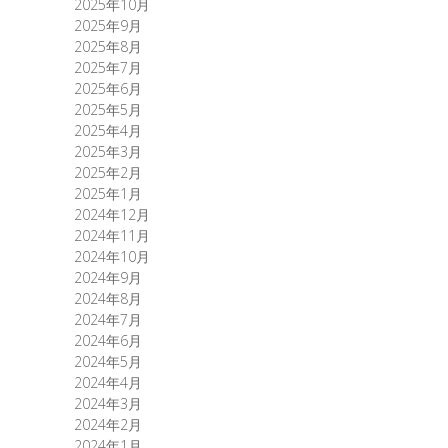
2025年10月
2025年9月
2025年8月
2025年7月
2025年6月
2025年5月
2025年4月
2025年3月
2025年2月
2025年1月
2024年12月
2024年11月
2024年10月
2024年9月
2024年8月
2024年7月
2024年6月
2024年5月
2024年4月
2024年3月
2024年2月
2024年1月