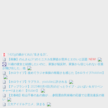
1420gの娘がくれた“生きる力”。
【画像】のんさん(31)のミニスカ生脚姿が意外とエロいと話題
NEW!
36歳の彼女と結婚したいのに、家族が猛反対。家族から信じられない言葉
が飛び出した… 他
【ホロライブ】改めてラジオ体操の有能さを感じた【ホロライブ/hololive】
【ホロライブ】ラプラス、youtubeに許される
【アップランド】2025年8月4日(月)のどっとライブ・ぶいぱい＆ガリベン
チャーVまとめ！【Vtuber】
【文春砲】松山千春のあの曲が……参院選自民候補の応援で公選法違反の疑
い
三大アイドルアニメ、決まる