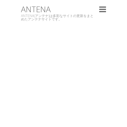
ANTENA
ANTENA(アンテナ)は多彩なサイトの更新をまと
めたアンテナサイトです。