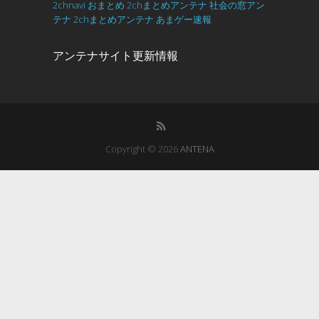
2chnavi
おまとめ
2chまとめアンテナ
社会の窓アン
テナ
2chまとめアンテナ
あまゲー速報
アンテナサイト更新情報
Copyright © 2026
ANTENA