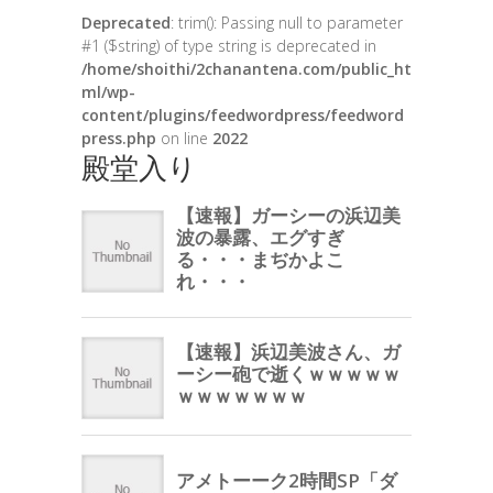
Deprecated
: trim(): Passing null to parameter
#1 ($string) of type string is deprecated in
/home/shoithi/2chanantena.com/public_ht
ml/wp-
content/plugins/feedwordpress/feedword
press.php
on line
2022
殿堂入り