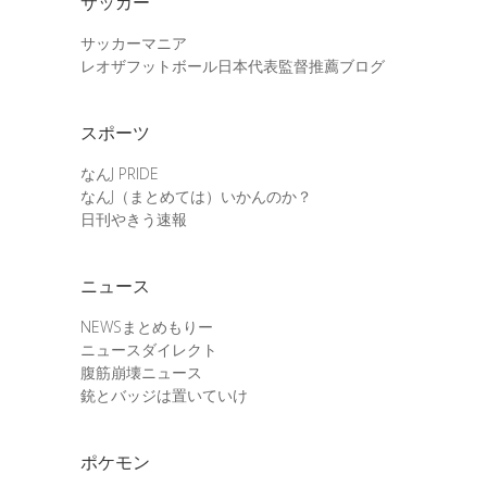
サッカー
サッカーマニア
レオザフットボール日本代表監督推薦ブログ
スポーツ
なんJ PRIDE
なんJ（まとめては）いかんのか？
日刊やきう速報
ニュース
NEWSまとめもりー
ニュースダイレクト
腹筋崩壊ニュース
銃とバッジは置いていけ
ポケモン