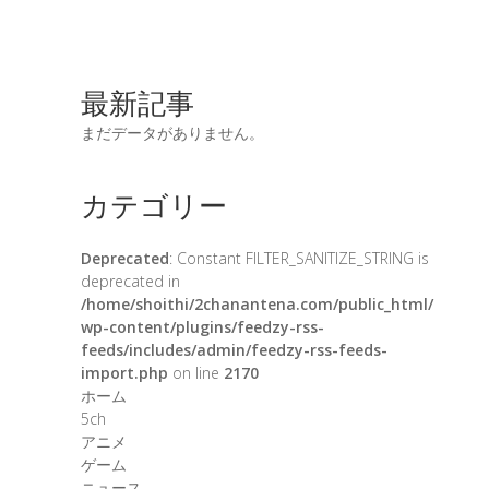
最新記事
まだデータがありません。
カテゴリー
Deprecated
: Constant FILTER_SANITIZE_STRING is
deprecated in
/home/shoithi/2chanantena.com/public_html/
wp-content/plugins/feedzy-rss-
feeds/includes/admin/feedzy-rss-feeds-
import.php
on line
2170
ホーム
5ch
アニメ
ゲーム
ニュース