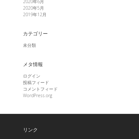
2020年6月
2020年5月
2019年12月
カテゴリー
未分類
メタ情報
ログイン
投稿フィード
コメントフィード
WordPress.org
リンク