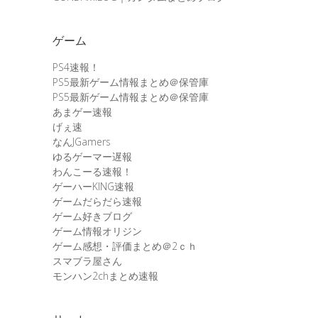
ゲーム
PS4速報！
PS5最新ゲーム情報まとめ＠保管庫
PS5最新ゲーム情報まとめ＠保管庫
あまゲー速報
げぇ速
なんJGamers
ゆるゲーマー遅報
わんこーる速報！
ゲーハーKING速報
ゲームだらだら速報
ゲーム好きブログ
ゲーム情報オリジン
ゲーム感想・評価まとめ＠2ｃｈ
スマブラ屋さん
モンハン2chまとめ速報