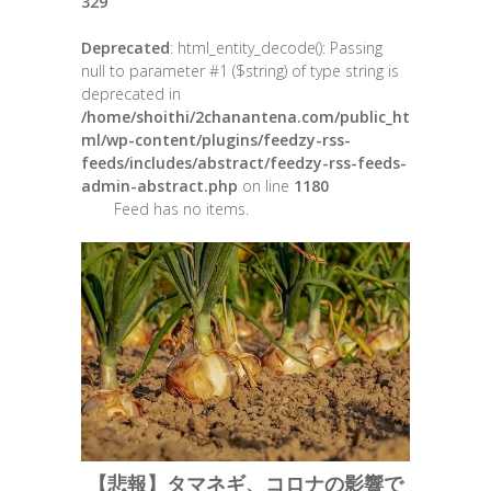
329
Deprecated
: html_entity_decode(): Passing
null to parameter #1 ($string) of type string is
deprecated in
/home/shoithi/2chanantena.com/public_ht
ml/wp-content/plugins/feedzy-rss-
feeds/includes/abstract/feedzy-rss-feeds-
admin-abstract.php
on line
1180
Feed has no items.
【悲報】タマネギ、コロナの影響で