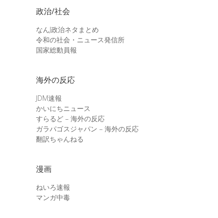
政治/社会
なんJ政治ネタまとめ
令和の社会・ニュース発信所
国家総動員報
海外の反応
JDM速報
かいにちニュース
すらるど – 海外の反応
ガラパゴスジャパン – 海外の反応
翻訳ちゃんねる
漫画
ねいろ速報
マンガ中毒