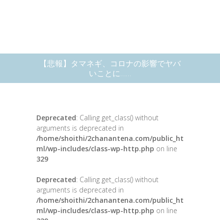
【悲報】タマネギ、コロナの影響でヤバ
いことに……
Deprecated
: Calling get_class() without
arguments is deprecated in
/home/shoithi/2chanantena.com/public_ht
ml/wp-includes/class-wp-http.php
on line
329
Deprecated
: Calling get_class() without
arguments is deprecated in
/home/shoithi/2chanantena.com/public_ht
ml/wp-includes/class-wp-http.php
on line