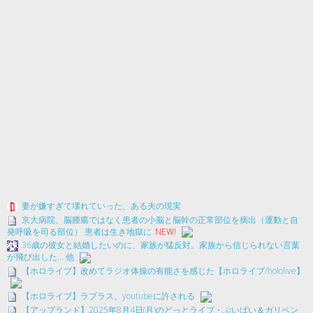
妻が嫌すぎて壊れていった、ある夫の現実
京大病院、脳腫瘍ではなく患者の小脳と脳幹の正常部位を摘出（運動と自
発呼吸を司る部位） 患者は生き地獄に
NEW!
36歳の彼女と結婚したいのに、家族が猛反対。家族から信じられない言葉
が飛び出した… 他
【ホロライブ】改めてラジオ体操の有能さを感じた【ホロライブ/hololive】
【ホロライブ】ラプラス、youtubeに許される
【アップランド】2025年8月4日(月)のどっとライブ・ぶいぱい＆ガリベン