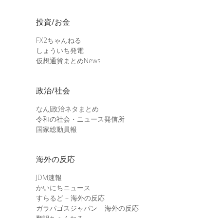
投資/お金
FX2ちゃんねる
しょういち発電
仮想通貨まとめNews
政治/社会
なんJ政治ネタまとめ
令和の社会・ニュース発信所
国家総動員報
海外の反応
JDM速報
かいにちニュース
すらるど – 海外の反応
ガラパゴスジャパン – 海外の反応