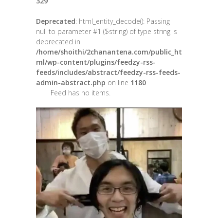
329
Deprecated
: html_entity_decode(): Passing
null to parameter #1 ($string) of type string is
deprecated in
/home/shoithi/2chanantena.com/public_ht
ml/wp-content/plugins/feedzy-rss-
feeds/includes/abstract/feedzy-rss-feeds-
admin-abstract.php
on line
1180
Feed has no items.