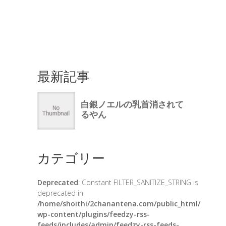
最新記事
カテゴリー
Deprecated
: Constant FILTER_SANITIZE_STRING is
deprecated in
/home/shoithi/2chanantena.com/public_html/
wp-content/plugins/feedzy-rss-
feeds/includes/admin/feedzy-rss-feeds-