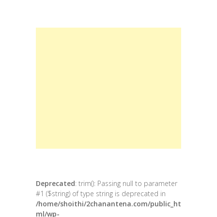
Deprecated
: trim(): Passing null to parameter
#1 ($string) of type string is deprecated in
/home/shoithi/2chanantena.com/public_ht
ml/wp-