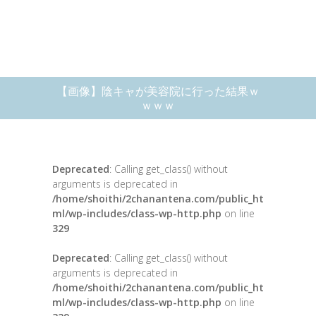
【画像】陰キャが美容院に行った結果ｗ
ｗｗｗ
Deprecated
: Calling get_class() without
arguments is deprecated in
/home/shoithi/2chanantena.com/public_ht
ml/wp-includes/class-wp-http.php
on line
329
Deprecated
: Calling get_class() without
arguments is deprecated in
/home/shoithi/2chanantena.com/public_ht
ml/wp-includes/class-wp-http.php
on line