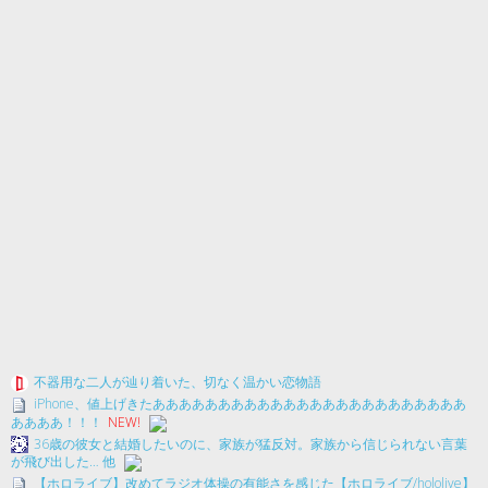
不器用な二人が辿り着いた、切なく温かい恋物語
iPhone、値上げきたああああああああああああああああああああああああ
ああああ！！！
NEW!
36歳の彼女と結婚したいのに、家族が猛反対。家族から信じられない言葉
が飛び出した… 他
【ホロライブ】改めてラジオ体操の有能さを感じた【ホロライブ/hololive】