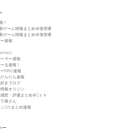
ム
速報！
最新ゲーム情報まとめ＠保管庫
最新ゲーム情報まとめ＠保管庫
ゲー速報
速
amers
ゲーマー遅報
こーる速報！
ーKING速報
ムだらだら速報
ム好きブログ
ム情報オリジン
感想・評価まとめ＠2ｃｈ
ブラ屋さん
ン2chまとめ速報
カー