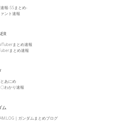
速報-SSまとめ-
ファント速報
BER
 VTuberまとめ速報
Tuberまとめ速報
メ
がとあにめ
メ〇わかり速報
ダム
DAM.LOG｜ガンダムまとめブログ