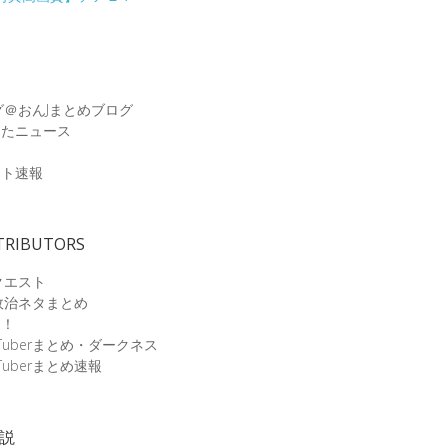
グ＠おんJまとめブログ
めたニュース
速
ット速報
TRIBUTORS
クエスト
政治ネタまとめ
速！
Tuberまとめ・ダークネス
Tuberまとめ速報
小説