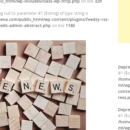
ic_html/wp-includes/class-wp-http.php
on line
329
g null to parameter #1 ($string) of type string is
ena.com/public_html/wp-content/plugins/feedzy-rss-
feeds-admin-abstract.php
on line
1180
Depre
#1 ($s
/home
ml/wp
conte
ress.
Depre
#1 ($s
/home
ml/wp