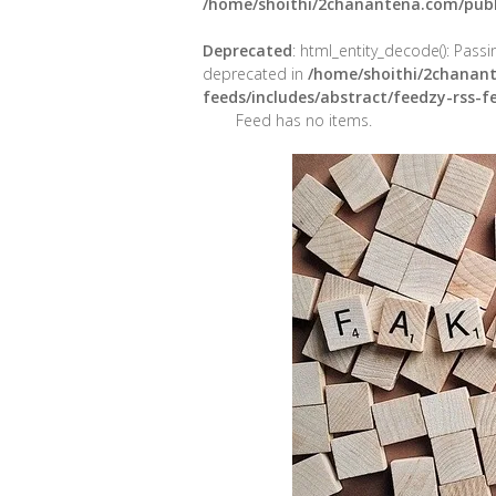
/home/shoithi/2chanantena.com/publ
Deprecated
: html_entity_decode(): Passin
deprecated in
/home/shoithi/2chanant
feeds/includes/abstract/feedzy-rss-
Feed has no items.