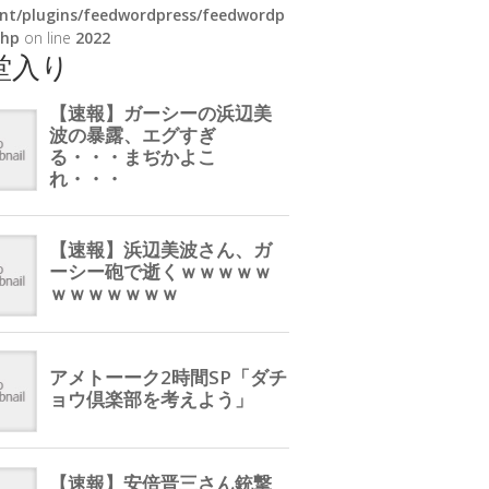
nt/plugins/feedwordpress/feedwordp
php
on line
2022
堂入り