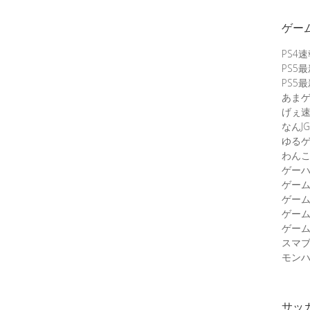
ゲー
PS4
PS5
PS5
あま
げぇ
なんJG
ゆる
わん
ゲーハ
ゲー
ゲー
ゲー
ゲーム
スマ
モンハ
サッ