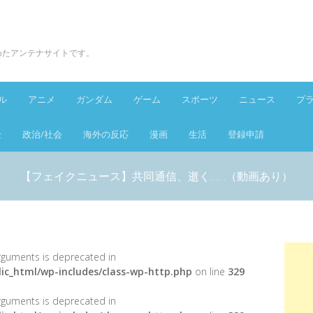
とめたアンテナサイトです。
ル
アニメ
ガンダム
ゲーム
スポーツ
ニュース
プ
金
政治/社会
海外の反応
漫画
生活
登録申請
【フェイクニュース】共同通信、逝く……（動画あり）
 arguments is deprecated in
ic_html/wp-includes/class-wp-http.php
on line
329
 arguments is deprecated in