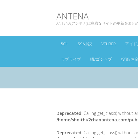
ANTENA
ANTENA(アンテナ)は多彩なサイトの更新をま
5CH
SS/小説
VTUBER
アイド
ラブライブ
噂/ゴシップ
投資/お
Deprecated
: Calling get_class() without
/home/shoithi/2chanantena.com/publ
Deprecated
: Calling get_class() without