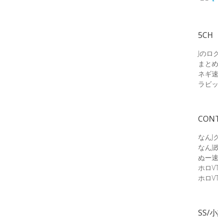
5CH
Jのロ
まと
ネギ
ラビ
CON
なんJ
なんJ
ぬー
ホロV
ホロV
SS/