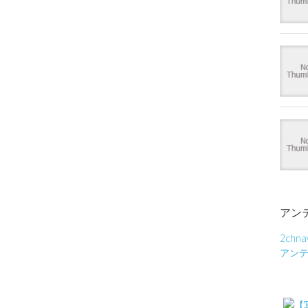
アン
2chna
アン