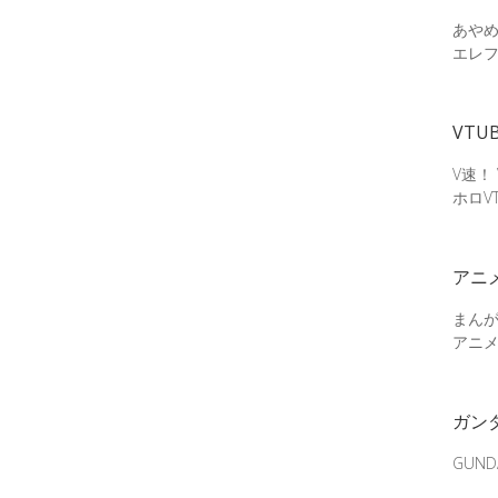
あやめ
エレ
VTU
V速！
ホロV
アニ
まん
アニ
ガン
GUN