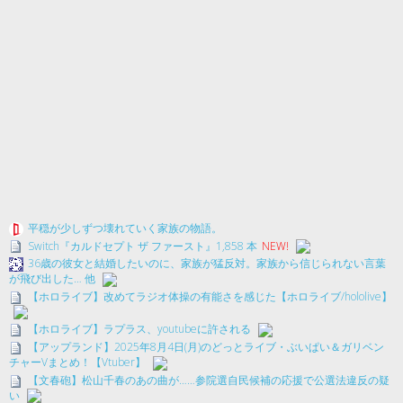
平穏が少しずつ壊れていく家族の物語。
Switch『カルドセプト ザ ファースト』1,858 本
NEW!
36歳の彼女と結婚したいのに、家族が猛反対。家族から信じられない言葉
が飛び出した… 他
【ホロライブ】改めてラジオ体操の有能さを感じた【ホロライブ/hololive】
【ホロライブ】ラプラス、youtubeに許される
【アップランド】2025年8月4日(月)のどっとライブ・ぶいぱい＆ガリベン
チャーVまとめ！【Vtuber】
【文春砲】松山千春のあの曲が……参院選自民候補の応援で公選法違反の疑
い