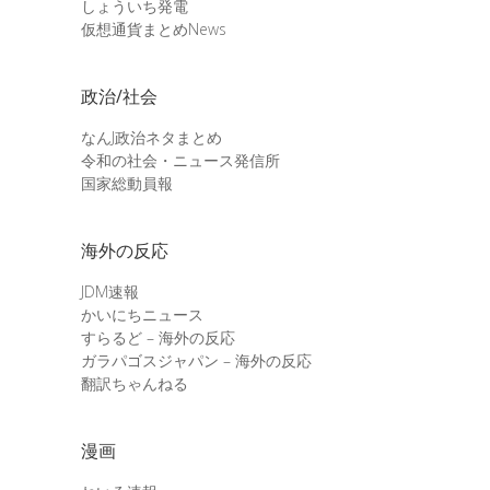
しょういち発電
仮想通貨まとめNews
政治/社会
なんJ政治ネタまとめ
令和の社会・ニュース発信所
国家総動員報
海外の反応
JDM速報
かいにちニュース
すらるど – 海外の反応
ガラパゴスジャパン – 海外の反応
翻訳ちゃんねる
漫画