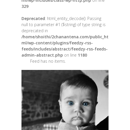
ml/wp-includes/class-wp-http.php
on line
329
Deprecated
: html_entity_decode(): Passing
null to parameter #1 ($string) of type string is
deprecated in
/home/shoithi/2chanantena.com/public_ht
ml/wp-content/plugins/feedzy-rss-
feeds/includes/abstract/feedzy-rss-feeds-
admin-abstract.php
on line
1180
Feed has no items.