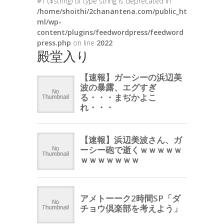
#1 ($string) of type string is deprecated in
/home/shoithi/2chanantena.com/public_ht
ml/wp-
content/plugins/feedwordpress/feedword
press.php
on line
2022
殿堂入り