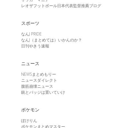
レオザフットボール日本代表監督推薦ブログ
スポーツ
なんJ PRIDE
なんJ（まとめては）いかんのか？
日刊やきう速報
ニュース
NEWSまとめもりー
ニュースダイレクト
腹筋崩壊ニュース
銃とバッジは置いていけ
ポケモン
ぽけりん
ポケモンまとめマスター