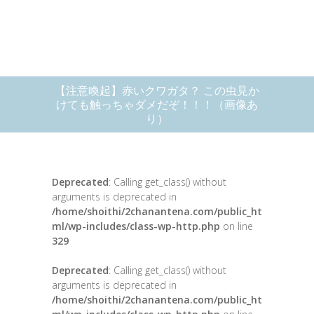
【注意喚起】赤いクワガタ？ この虫見か
けても触っちゃダメだぞ！！！（画像あ
り）
Deprecated
: Calling get_class() without
arguments is deprecated in
/home/shoithi/2chanantena.com/public_ht
ml/wp-includes/class-wp-http.php
on line
329
Deprecated
: Calling get_class() without
arguments is deprecated in
/home/shoithi/2chanantena.com/public_ht