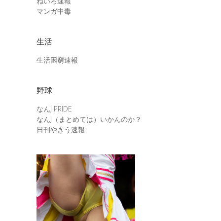
ねいろ速報
マンガ中毒
生活
生活困窮速報
野球
なんJ PRIDE
なんJ（まとめては）いかんのか？
日刊やきう速報