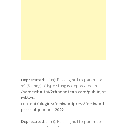
Deprecated
: trim(): Passing null to parameter
#1 ($string) of type string is deprecated in
/home/shoithi/2chanantena.com/public_ht
ml/wp-
content/plugins/feedwordpress/feedword
press.php
on line
2022
Deprecated
: trim(): Passing null to parameter