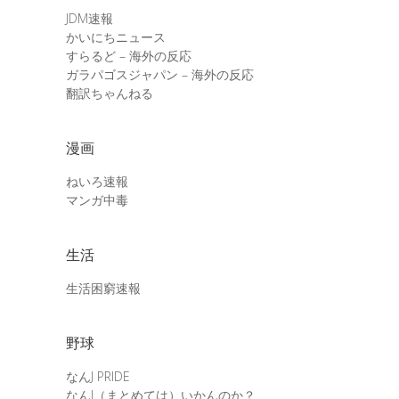
JDM速報
かいにちニュース
すらるど – 海外の反応
ガラパゴスジャパン – 海外の反応
翻訳ちゃんねる
漫画
ねいろ速報
マンガ中毒
生活
生活困窮速報
野球
なんJ PRIDE
なんJ（まとめては）いかんのか？