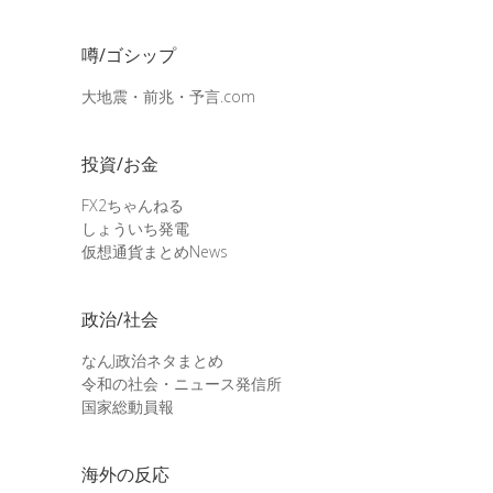
噂/ゴシップ
大地震・前兆・予言.com
投資/お金
FX2ちゃんねる
しょういち発電
仮想通貨まとめNews
政治/社会
なんJ政治ネタまとめ
令和の社会・ニュース発信所
国家総動員報
海外の反応