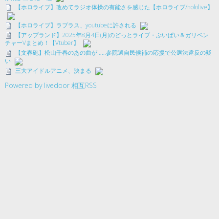
【ホロライブ】改めてラジオ体操の有能さを感じた【ホロライブ/hololive】
【ホロライブ】ラプラス、youtubeに許される
【アップランド】2025年8月4日(月)のどっとライブ・ぶいぱい＆ガリベン
チャーVまとめ！【Vtuber】
【文春砲】松山千春のあの曲が……参院選自民候補の応援で公選法違反の疑
い
三大アイドルアニメ、決まる
Powered by livedoor 相互RSS