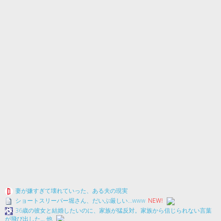
妻が嫌すぎて壊れていった、ある夫の現実
ショートスリーパー堀さん、だいぶ厳しい…www
NEW!
36歳の彼女と結婚したいのに、家族が猛反対。家族から信じられない言葉
が飛び出した… 他