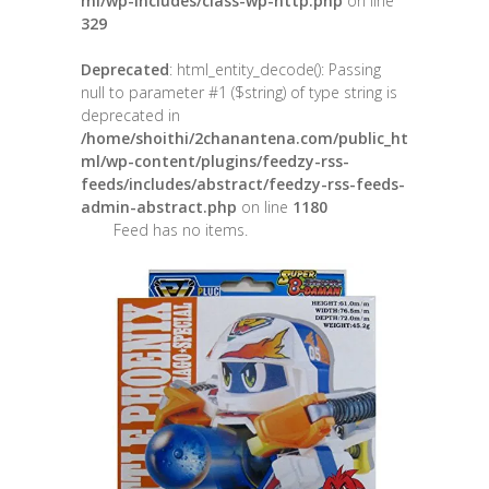
ml/wp-includes/class-wp-http.php
on line
329
Deprecated
: html_entity_decode(): Passing
null to parameter #1 ($string) of type string is
deprecated in
/home/shoithi/2chanantena.com/public_ht
ml/wp-content/plugins/feedzy-rss-
feeds/includes/abstract/feedzy-rss-feeds-
admin-abstract.php
on line
1180
Feed has no items.