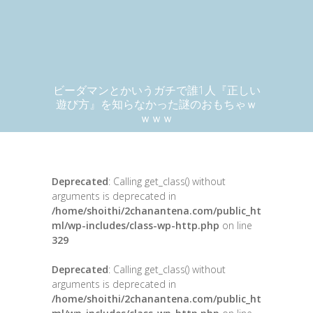
ビーダマンとかいうガチで誰1人『正しい
遊び方』を知らなかった謎のおもちゃｗ
ｗｗｗ
Deprecated
: Calling get_class() without
arguments is deprecated in
/home/shoithi/2chanantena.com/public_ht
ml/wp-includes/class-wp-http.php
on line
329
Deprecated
: Calling get_class() without
arguments is deprecated in
/home/shoithi/2chanantena.com/public_ht