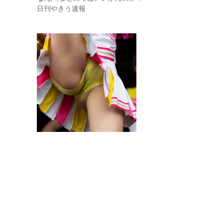
日刊やきう速報