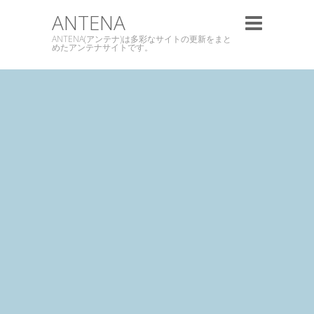
ANTENA
ANTENA(アンテナ)は多彩なサイトの更新をまと
めたアンテナサイトです。