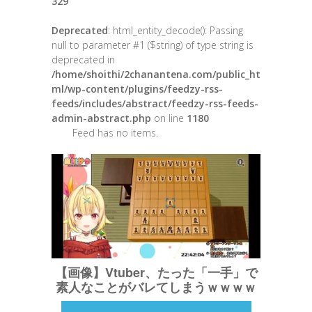
329
Deprecated
: html_entity_decode(): Passing
null to parameter #1 ($string) of type string is
deprecated in
/home/shoithi/2chanantena.com/public_ht
ml/wp-content/plugins/feedzy-rss-
feeds/includes/abstract/feedzy-rss-feeds-
admin-abstract.php
on line
1180
Feed has no items.
【画像】Vtuber、たった「一手」で
素人なことがバレてしまうｗｗｗｗ