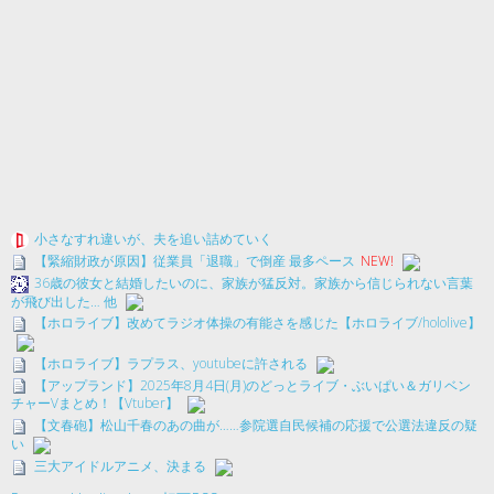
小さなすれ違いが、夫を追い詰めていく
【緊縮財政が原因】従業員「退職」で倒産 最多ペース
NEW!
36歳の彼女と結婚したいのに、家族が猛反対。家族から信じられない言葉
が飛び出した… 他
【ホロライブ】改めてラジオ体操の有能さを感じた【ホロライブ/hololive】
【ホロライブ】ラプラス、youtubeに許される
【アップランド】2025年8月4日(月)のどっとライブ・ぶいぱい＆ガリベン
チャーVまとめ！【Vtuber】
【文春砲】松山千春のあの曲が……参院選自民候補の応援で公選法違反の疑
い
三大アイドルアニメ、決まる