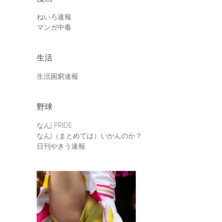
ねいろ速報
マンガ中毒
生活
生活困窮速報
野球
なんJ PRIDE
なんJ（まとめては）いかんのか？
日刊やきう速報