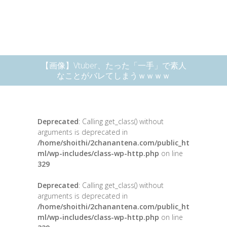
【画像】Vtuber、たった「一手」で素人
なことがバレてしまうｗｗｗｗ
Deprecated
: Calling get_class() without
arguments is deprecated in
/home/shoithi/2chanantena.com/public_ht
ml/wp-includes/class-wp-http.php
on line
329
Deprecated
: Calling get_class() without
arguments is deprecated in
/home/shoithi/2chanantena.com/public_ht
ml/wp-includes/class-wp-http.php
on line