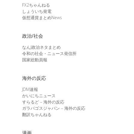
FX2ちゃんねる
しょういち発電
仮想通貨まとめNews
政治/社会
なんJ政治ネタまとめ
令和の社会・ニュース発信所
国家総動員報
海外の反応
JDM速報
かいにちニュース
すらるど – 海外の反応
ガラパゴスジャパン – 海外の反応
翻訳ちゃんねる
漫画