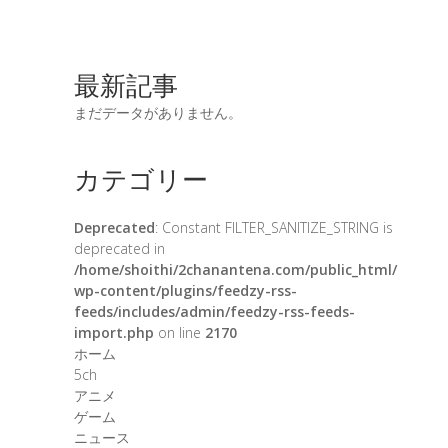
最新記事
まだデータがありません。
カテゴリー
Deprecated
: Constant FILTER_SANITIZE_STRING is
deprecated in
/home/shoithi/2chanantena.com/public_html/
wp-content/plugins/feedzy-rss-
feeds/includes/admin/feedzy-rss-feeds-
import.php
on line
2170
ホーム
5ch
アニメ
ゲーム
ニュース